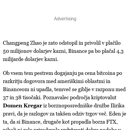
Changpeng Zhao je zato odstopil in privolil v plačilo
50 milijonov dolarjev kazni, Binance pa bo plačal 4,3
milijarde dolarjev kazni.
Ob vsem tem pestrem dogajanju pa cena bitcoina po
razkritju dogovora med ameriškimi oblastmi in
Binanceom ni upadla, temveč se giblje v razponu med
37 in 38 tisočaki. Poznavalec področja kriptovalut
Domen Kregar
iz borznoposredniške družbe Ilirika
pravi, da je razlogov za takšen odziv trgov več. Eden je
ta, da si Binance, drugače kot propadla borza FTX,
nikoli ni zelo prizadevala vzdrževati dobre podobe v