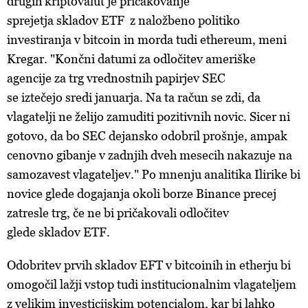
drugih kriptovalut je pričakovanje
sprejetja
skladov
ETF z naložbeno politiko
investiranja v bitcoin in morda tudi ethereum, meni
Kregar. "Končni datumi za odločitev ameriške
agencije za trg vrednostnih papirjev SEC
se iztečejo sredi januarja. Na ta račun se zdi, da
vlagatelji ne želijo zamuditi pozitivnih novic. Sicer ni
gotovo, da bo SEC dejansko odobril prošnje, ampak
cenovno gibanje v zadnjih dveh mesecih nakazuje na
samozavest vlagateljev." Po mnenju analitika Ilirike bi
novice glede dogajanja okoli borze Binance precej
zatresle trg, če ne bi pričakovali odločitev
glede
skladov
ETF.
Odobritev prvih
skladov
EFT v bitcoinih in etherju bi
omogočil lažji vstop tudi institucionalnim vlagateljem
z velikim investicijskim potencialom, kar bi lahko