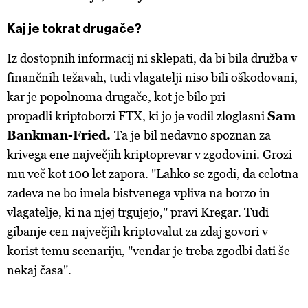
Kaj je tokrat drugače?
Iz dostopnih informacij ni sklepati, da bi bila družba v
finančnih težavah, tudi vlagatelji niso bili oškodovani,
kar je popolnoma drugače, kot je bilo pri
propadli kriptoborzi FTX, ki jo je vodil zloglasni
Sam
Bankman-Fried.
Ta je
bil nedavno spoznan za
krivega ene največjih kriptoprevar v zgodovini. Grozi
mu več kot 100 let zapora. "Lahko se zgodi, da celotna
zadeva ne bo imela bistvenega vpliva na borzo in
vlagatelje, ki na njej trgujejo," pravi Kregar. Tudi
gibanje cen največjih kriptovalut za zdaj govori v
korist temu scenariju, "vendar je treba zgodbi dati še
nekaj časa".