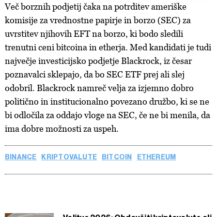
Več borznih podjetij čaka na potrditev ameriške
Piškotke lahko kadar koli ponovno prilagodite tako, da
kliknete možnost »Prikaži podrobnosti«. Privolitev lahko
komisije za vrednostne papirje in borzo (SEC) za
kadar koli prekličete brez kakršnih koli posledic.
uvrstitev njihovih EFT na borzo, ki bodo sledili
trenutni ceni bitcoina in etherja. Med kandidati je tudi
največje investicijsko podjetje Blackrock, iz česar
poznavalci sklepajo, da bo SEC ETF prej ali slej
odobril. Blackrock namreč velja za izjemno dobro
politično in institucionalno povezano družbo, ki se ne
bi odločila za oddajo vloge na SEC, če ne bi menila, da
ima dobre možnosti za uspeh.
BINANCE
KRIPTOVALUTE
BITCOIN
ETHEREUM