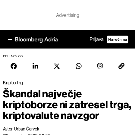
Prijava
Naročnina
DELI NOVICO
Kripto trg
Škandal največje
kriptoborze ni zatresel trga,
kriptovalute navzgor
Avtor:
Urban Červek