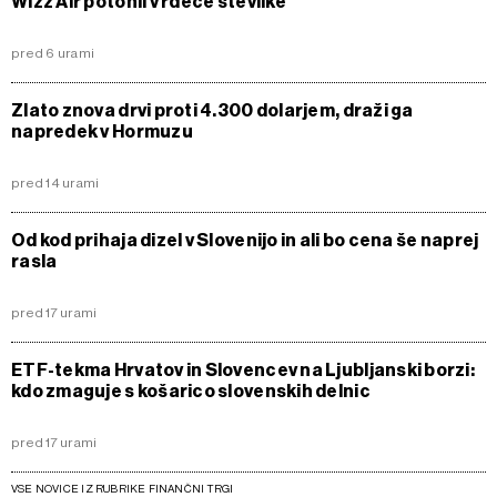
Wizz Air potonil v rdeče številke
pred 6 urami
Zlato znova drvi proti 4.300 dolarjem, draži ga
napredek v Hormuzu
pred 14 urami
Od kod prihaja dizel v Slovenijo in ali bo cena še naprej
rasla
pred 17 urami
ETF-tekma Hrvatov in Slovencev na Ljubljanski borzi:
kdo zmaguje s košarico slovenskih delnic
pred 17 urami
VSE NOVICE IZ RUBRIKE FINANČNI TRGI