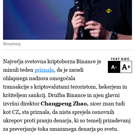
Bloomberg
TEXT SIZE
Največja svetovna kriptoborza Binance je
-
+
minuli teden
priznala
, da je zaradi
ohlapnega nadzora omogočala
transakcije s kriptovalutami teroristom, hekerjem in
kršiteljem sankcij. Družba Binance in njen glavni
izvršni direktor
Changpeng Zhao,
sicer znan tudi
kot CZ
,
sta priznala, da nista sprejela osnovnih
ukrepov proti pranju denarja, ki so temelj prizadevanj
za preverjanje toka umazanega denarja po svetu.