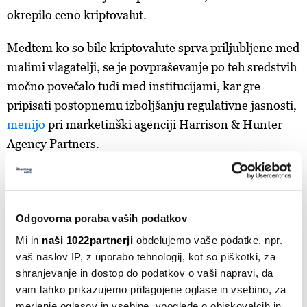
okrepilo ceno kriptovalut.
Medtem ko so bile kriptovalute sprva priljubljene med
malimi vlagatelji, se je povpraševanje po teh sredstvih
močno povečalo tudi med institucijami, kar gre
pripisati postopnemu izboljšanju regulativne jasnosti,
menijo
pri marketinški agenciji Harrison & Hunter
Agency Partners.
Novi igralci na trgu z veliko denarja
Eden glavnih razlogov, zakaj se institucionalni
Odgovorna poraba vaših podatkov
vlagatelji odločajo za kriptovalute, je razpršitev
Mi in
naši 1022partnerji
obdelujemo vaše podatke, npr.
portfelja, menijo pri agenciji. Kriptovalute namreč
vaš naslov IP, z uporabo tehnologij, kot so piškotki, za
ponujajo edinstven razred sredstev, ki je le šibko
shranjevanje in dostop do podatkov o vaši napravi, da
povezan s tradicionalnimi naložbami (delnice,
vam lahko prikazujemo prilagojene oglase in vsebino, za
obveznice). Institucionalni vlagatelji obravnavajo
merjenje oglasov in vsebine, vpoglede o obiskovalcih in