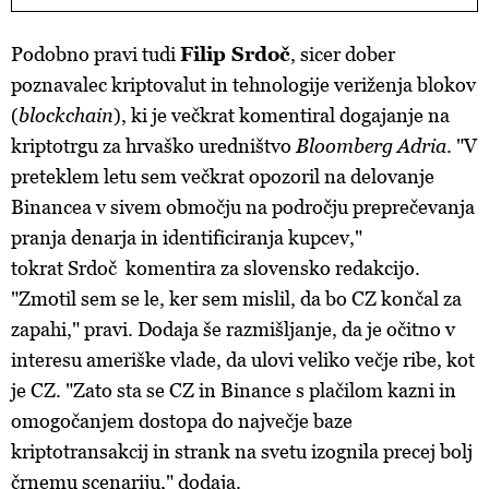
Podobno pravi tudi
Filip Srdoč
, sicer dober
poznavalec kriptovalut in tehnologije veriženja blokov
(
blockchain
), ki je večkrat komentiral dogajanje na
kriptotrgu za hrvaško uredništvo
Bloomberg Adria
. "V
preteklem letu sem večkrat opozoril na delovanje
Binancea v sivem območju na področju preprečevanja
pranja denarja in identificiranja kupcev,"
tokrat
Srdoč
komentira
za slovensko redakcijo.
"Zmotil
sem se le, ker sem mislil, da bo CZ končal za
zapahi," pravi. Dodaja še razmišljanje, da je očitno v
interesu ameriške vlade, da ulovi veliko večje ribe, kot
je CZ. "Zato sta se CZ in Binance s plačilom kazni in
omogočanjem dostopa do največje baze
kriptotransakcij in strank na svetu izognila precej bolj
črnemu scenariju," dodaja.