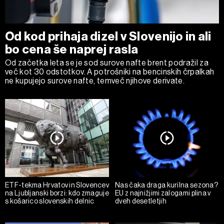
Od kod prihaja dizel v Slovenijo in ali
bo cena še naprej rasla
Od začetka leta se je sod surove nafte brent podražil za
več kot 30 odstotkov. A potrošniki na bencinskih črpalkah
ne kupujejo surove nafte, temveč njihove derivate.
ETF-tekma Hrvatov in Slovencev
Nas čaka draga kurilna sezona?
na Ljubljanski borzi: kdo zmaguje
EU z najnižjimi zalogami plina v
s košarico slovenskih delnic
dveh desetletjih