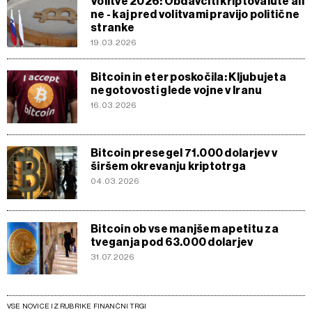
Volitve 2026: Obdavčiti kriptovalute ali
ne - kaj pred volitvami pravijo politične
stranke
19.03.2026
Bitcoin in eter poskočila: Kljubujeta
negotovosti glede vojne v Iranu
16.03.2026
Bitcoin presegel 71.000 dolarjev v
širšem okrevanju kriptotrga
04.03.2026
Bitcoin ob vse manjšem apetitu za
tveganja pod 63.000 dolarjev
31.07.2026
VSE NOVICE IZ RUBRIKE FINANČNI TRGI