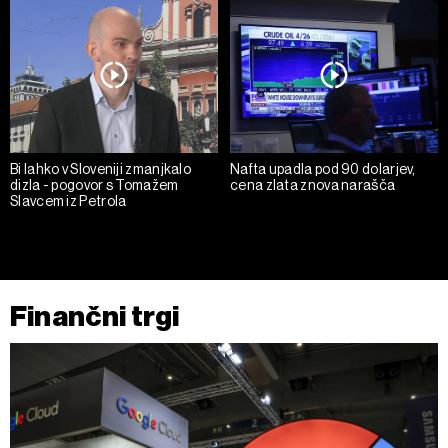
Bi lahko v Sloveniji zmanjkalo
Nafta upadla pod 90 dolarjev,
dizla - pogovor s Tomažem
cena zlata znova narašča
Slavcem iz Petrola
Finančni trgi