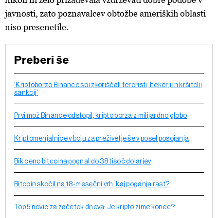
javnosti, zato poznavalcev obtožbe ameriških oblasti
niso presenetile.
Preberi še
'Kriptoborzo Binance so izkoriščali teroristi, hekerji in kršitelji
sankcij'
Prvi mož Binance odstopil, kripto borza z milijardno globo
Kriptomenjalnice v boju za preživetje še v posel posojanja
Bik ceno bitcoina pognal do 38 tisoč dolarjev
Bitcoin skočil na 18-mesečni vrh, kaj poganja rast?
Top 5 novic za začetek dneva: Je kripto zime konec?