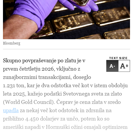
Bloomberg
TEXT SIZE
Skupno povpraševanje po zlatu je v
-
+
prvem četrtletju 2026, vključno z
zunajborznimi transakcijami, doseglo
1.231 ton, kar je dva odstotka več kot v istem obdobju
leta 2025, kažejo podatki Svetovnega sveta za zlato
(World Gold Council). Čeprav je cena zlata v sredo
upadla
za nekaj več kot odstotek in zdrsnila na
približno 4.450 dolarjev za unčo, potem ko so
ameriški napadi v Hormuški ožini omajali optimizem