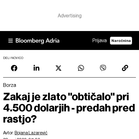
Prijava
Naročnina
DELI NOVICO
Borza
Zakaj je zlato "obtičalo" pri
4.500 dolarjih - predah pred
rastjo?
Avtor:
Bojana Lazarević