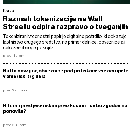
Borza
Razmah tokenizacije na Wall
Streetu odpira razpravo o tveganjih
Tokenizirani vrednostni papir je digitalno potrdilo, ki dokazuje
lastništvo drugega sredstva, na primer delnice, obveznice ali
celo zasebnega posojila.
pred 11 urami
Nafta navzgor, obveznice pod pritiskom: vse oči uprte
v ameriški trg dela
pred 22 urami
Bitcoin pred jesenskim preizkusom – se bo zgodovina
ponovila?
pred 23 urami