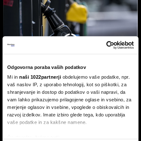
Odgovorna poraba vaših podatkov
Mi in
naši 1022partnerji
obdelujemo vaše podatke, npr.
vaš naslov IP, z uporabo tehnologij, kot so piškotki, za
shranjevanje in dostop do podatkov o vaši napravi, da
Od kod prihaja dizel v Slovenijo in ali
vam lahko prikazujemo prilagojene oglase in vsebino, za
bo cena še naprej rasla
merjenje oglasov in vsebine, vpoglede o obiskovalcih in
razvoj izdelkov. Imate izbiro glede tega, kdo uporablja
Od začetka leta se je sod surove nafte brent podražil za
več kot 30 odstotkov. A potrošniki na bencinskih črpalkah
vaše podatke in za kakšne namene.
ne kupujejo surove nafte, temveč njihove derivate.
Če dovolite, želimo tudi: