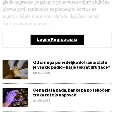
glede napredka pogajanj o ponovnem odprtju ključne
plovne poti, zanimanje za plemenito kovino ne
pojenja. Kljub temu cena zlata že dalj časa ostaja
skoraj nespremenjena.
Login/Registracija
Od črnega ponedeljka do Irana: zlato
je vsakič padlo – kaj je tokrat drugače?
08.07.2026
Cena zlata pada, banke pa po tekočem
traku režejo napovedi
24.06.2026