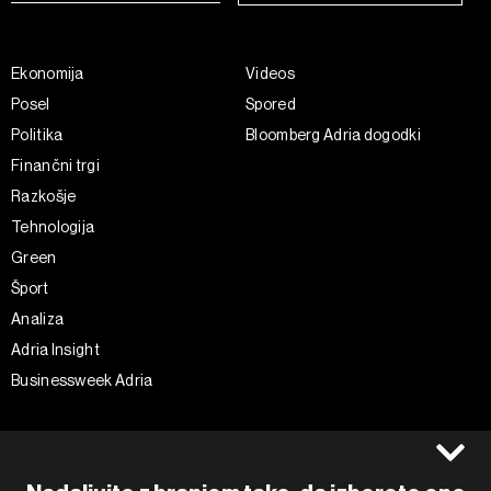
Ekonomija
Videos
Posel
Spored
Politika
Bloomberg Adria dogodki
Finančni trgi
Razkošje
Tehnologija
Green
Šport
Analiza
Adria Insight
Businessweek Adria
Spremljajte nas
Splošni pogoji
Politika zasebnosti
Facebook