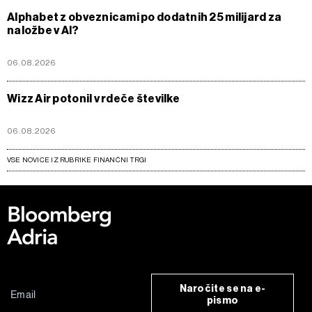
Alphabet z obveznicami po dodatnih 25 milijard za
naložbe v AI?
06.08.2026
Wizz Air potonil v rdeče številke
06.08.2026
VSE NOVICE IZ RUBRIKE FINANČNI TRGI
Naročite se na e-
pismo