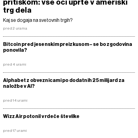
pritiskom: vse oči uprte v ameriški
trg dela
Kaj se dogaja na svetovnih trgih?
pred 2 urama
Bitcoin pred jesenskim preizkusom – se bo zgodovina
ponovila?
pred 4 urami
Alphabet z obveznicami po dodatnih 25 milijard za
naložbe v AI?
pred 14 urami
Wizz Air potonil v rdeče številke
pred 17 urami