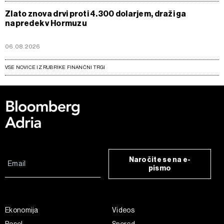
Zlato znova drvi proti 4.300 dolarjem, draži ga
napredek v Hormuzu
06.08.2026
VSE NOVICE IZ RUBRIKE FINANČNI TRGI
Naročite se na e-
pismo
Ekonomija
Videos
Posel
Spored