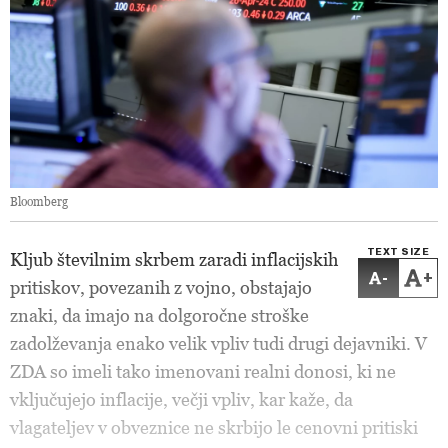
Bloomberg
TEXT SIZE
Kljub številnim skrbem zaradi inflacijskih
-
+
pritiskov, povezanih z vojno, obstajajo
znaki, da imajo na dolgoročne stroške
zadolževanja enako velik vpliv tudi drugi dejavniki. V
ZDA so imeli tako imenovani realni donosi, ki ne
vključujejo inflacije, večji vpliv, kar kaže, da
vlagateljev v obveznice ne skrbijo le cenovni pritiski