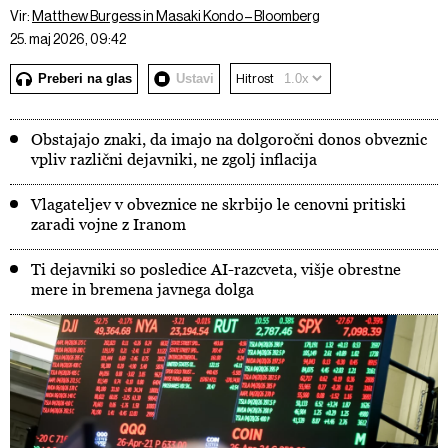
Vir:
Matthew Burgess in Masaki Kondo – Bloomberg
25. maj 2026, 09:42
Preberi na glas
Ustavi
Hitrost
Obstajajo znaki, da imajo na dolgoročni donos obveznic
vpliv različni dejavniki, ne zgolj inflacija
Vlagateljev v obveznice ne skrbijo le cenovni pritiski
zaradi vojne z Iranom
Ti dejavniki so posledice AI-razcveta, višje obrestne
mere in bremena javnega dolga