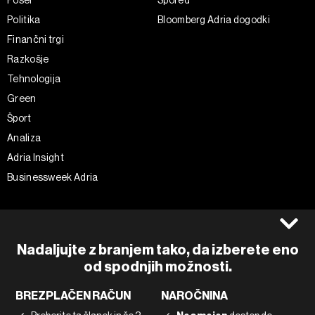
Politika
Bloomberg Adria dogodki
Finančni trgi
Razkošje
Tehnologija
Green
Šport
Analiza
Adria Insight
Businessweek Adria
Spremljajte nas
Splošni pogoji
Politika zasebnosti
Facebook
Nadaljujte z branjem tako, da izberete eno
Piškotki
Instagram
od spodnjih možnosti.
Impresum
Twitter
BREZPLAČEN RAČUN
NAROČNINA
Marketing
Linkedin