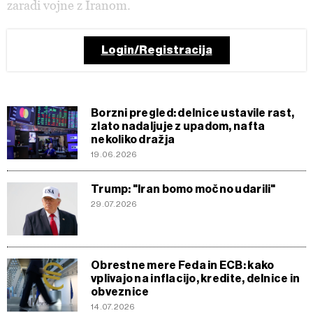
zaradi vojne z Iranom.
Login/Registracija
Borzni pregled: delnice ustavile rast,
zlato nadaljuje z upadom, nafta
nekoliko dražja
19.06.2026
Trump: "Iran bomo močno udarili"
29.07.2026
Obrestne mere Feda in ECB: kako
vplivajo na inflacijo, kredite, delnice in
obveznice
14.07.2026