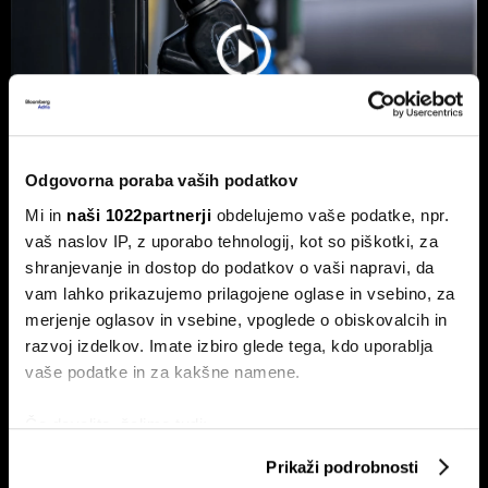
Odgovorna poraba vaših podatkov
Mi in
naši 1022partnerji
obdelujemo vaše podatke, npr.
vaš naslov IP, z uporabo tehnologij, kot so piškotki, za
Od kod prihaja dizel v Slovenijo in ali
shranjevanje in dostop do podatkov o vaši napravi, da
bo cena še naprej rasla
vam lahko prikazujemo prilagojene oglase in vsebino, za
Od začetka leta se je sod surove nafte brent podražil za
merjenje oglasov in vsebine, vpoglede o obiskovalcih in
več kot 30 odstotkov. A potrošniki na bencinskih črpalkah
razvoj izdelkov. Imate izbiro glede tega, kdo uporablja
ne kupujejo surove nafte, temveč njihove derivate.
vaše podatke in za kakšne namene.
Če dovolite, želimo tudi:
Zbirati informacije o vaši geografski lokaciji, ki so
Prikaži podrobnosti
lahko točni do nekaj metrov