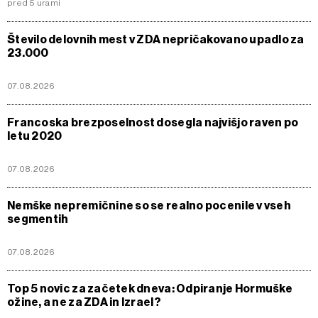
pred 5 urami
Število delovnih mest v ZDA nepričakovano upadlo za
23.000
07.08.2026
Francoska brezposelnost dosegla najvišjo raven po
letu 2020
07.08.2026
Nemške nepremičnine so se realno pocenile v vseh
segmentih
07.08.2026
Top 5 novic za začetek dneva: Odpiranje Hormuške
ožine, a ne za ZDA in Izrael?