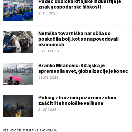
Padec dobička kitajske industrije je
znak gospodarske šibkosti
27.06.2026
Nemška tovarniška naročila so
poskočila bolj, kot so napovedovali
ekonomisti
06.08.2026
Branko Milanović: Kitajska je
spremenila svet, globalizacije je konec
02.08.2026
Peking z borznim požarnim zidom
zaščitil tehnološke velikane
21.07.2026
VSE NOVICE IZ RUBRIKE EKONOMIJA