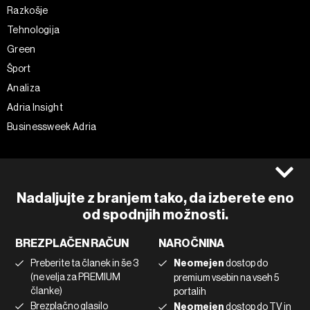
Razkošje
Tehnologija
Green
Šport
Analiza
Adria Insight
Businessweek Adria
Spremljajte nas
Splošni pogoji
Politika zasebnosti
Facebook
Nadaljujte z branjem tako, da izberete eno
Piškotki
Instagram
od spodnjih možnosti.
Impresum
Twitter
BREZPLAČEN RAČUN
NAROČNINA
Marketing
Linkedin
Preberite ta članek in še 3
Neomejen
dostop do
Uporaba umetne inteligence
Tiktok
(ne velja za PREMIUM
premium vsebin na vseh 5
članke)
portalih
Brezplačno glasilo
Neomejen
dostop do TV in