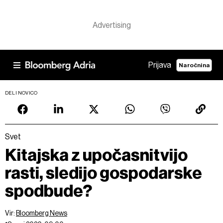
Prijava
Naročnina
DELI NOVICO
Svet
Kitajska z upočasnitvijo
rasti, sledijo gospodarske
spodbude?
Vir:
Bloomberg News