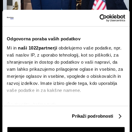
Top 5 novic za začetek dneva:
Odpiranje Hormuške ožine, a ne za
ZDA in Izrael?
Odgovorna poraba vaših podatkov
To so prve novice dneva.
Mi in
naši 1022partnerji
obdelujemo vaše podatke, npr.
vaš naslov IP, z uporabo tehnologij, kot so piškotki, za
shranjevanje in dostop do podatkov o vaši napravi, da
vam lahko prikazujemo prilagojene oglase in vsebino, za
merjenje oglasov in vsebine, vpoglede o obiskovalcih in
razvoj izdelkov. Imate izbiro glede tega, kdo uporablja
vaše podatke in za kakšne namene.
Če dovolite, želimo tudi:
Borza na rekordu, ekonomija na
Top 5 novic za začetek dneva:
dnu - zakaj ima nemška
nov val kibernetskih napadov na
Zbirati informacije o vaši geografski lokaciji, ki so
Prikaži podrobnosti
lokomotiva dve hitrosti?
Wall Streetu
lahko točni do nekaj metrov
Identificirati napravo z aktivnim preverjanjem