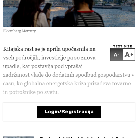
Bloomberg Mercury
TEXT SIZE
Kitajska rast se je aprila upočasnila na
-
+
vseh področjih, investicije pa so znova
upadle, kar postavlja pod vprašaj
zadržanost vlade do dodatnih spodbud gospodarstvu v
času, ko globalna energetska kriza prizadeva tovarne
in potrošnike po svetu.
Login/Registracija