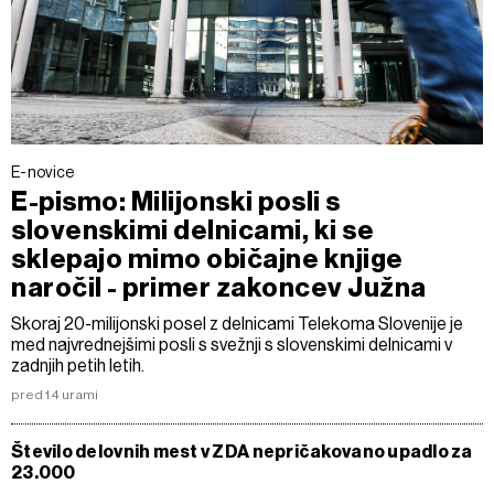
E-novice
E-pismo: Milijonski posli s
slovenskimi delnicami, ki se
sklepajo mimo običajne knjige
naročil - primer zakoncev Južna
Skoraj 20-milijonski posel z delnicami Telekoma Slovenije je
med najvrednejšimi posli s svežnji s slovenskimi delnicami v
zadnjih petih letih.
pred 14 urami
Število delovnih mest v ZDA nepričakovano upadlo za
23.000