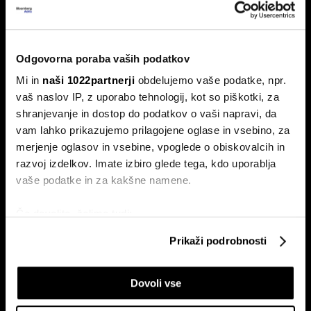
Odpiranje Hormuške ožine, a ne za
ZDA in Izrael?
To so prve novice dneva.
Odgovorna poraba vaših podatkov
Mi in
naši 1022partnerji
obdelujemo vaše podatke, npr.
vaš naslov IP, z uporabo tehnologij, kot so piškotki, za
shranjevanje in dostop do podatkov o vaši napravi, da
vam lahko prikazujemo prilagojene oglase in vsebino, za
merjenje oglasov in vsebine, vpoglede o obiskovalcih in
razvoj izdelkov. Imate izbiro glede tega, kdo uporablja
vaše podatke in za kakšne namene.
Borza na rekordu, ekonomija na
Top 5 novic za začetek dneva:
dnu - zakaj ima nemška
nov val kibernetskih napadov na
lokomotiva dve hitrosti?
Wall Streetu
Če dovolite, želimo tudi:
Zbirati informacije o vaši geografski lokaciji, ki so
Prikaži podrobnosti
lahko točni do nekaj metrov
Identificirati napravo z aktivnim preverjanjem
Dovoli vse
lastnosti (odčitavanje prstnih odtisov)
Poglejte si še, kako se obdelujejo vaši osebni podatki in