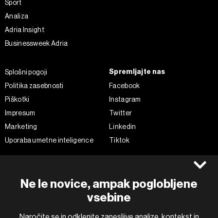
Šport
Analiza
Adria Insight
Businessweek Adria
Spremljajte nas
Splošni pogoji
Politika zasebnosti
Facebook
Piškotki
Instagram
Impresum
Twitter
Marketing
Linkedin
Uporaba umetne inteligence
Tiktok
©2022 - 2026 Bloomberg L.P. All Rights Reserved. BLOOMBERG and
Ne le novice, ampak poglobljene
the BLOOMBERG logo are registered trademarks and service marks of
Bloomberg Finance L.P. or its subsidiaries, displayed with permission
vsebine
Bloomberg Adria is a Mtel Swiss SA Property
News CMS by Cubes
Naročite se in odklenite zanesljive analize, kontekst in