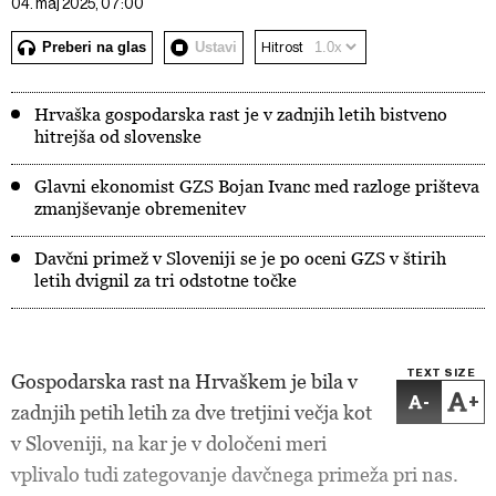
04. maj 2025, 07:00
Preberi na glas
Ustavi
Hitrost
Hrvaška gospodarska rast je v zadnjih letih bistveno
hitrejša od slovenske
Glavni ekonomist GZS Bojan Ivanc med razloge prišteva
zmanjševanje obremenitev
Davčni primež v Sloveniji se je po oceni GZS v štirih
letih dvignil za tri odstotne točke
TEXT SIZE
Gospodarska rast na Hrvaškem je bila v
-
+
zadnjih petih letih za dve tretjini večja kot
v Sloveniji, na kar je v določeni meri
vplivalo tudi zategovanje davčnega primeža pri nas.