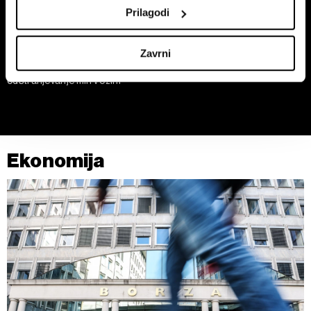
nastavite svoje preference v
razdelku o podrobnostih
.
Prilagodi
Lahko spremenite ali odstranite vaše dovoljenje kadarkoli
iz Izjave o piškotkih.
Bessent: Dogovor o Hormuzu
Top 5 novic za začetek dneva:
Zavrni
možen danes ali jutri. Iran
Zadnji vlak za Iran?
razmišlja, da bi Evropi dovolil
Skupni upravljavci obdelave so HD-WIN ARENA SPORT
odstranjevanje min v ožini
d.o.o. in
Partnerji
. Več o podatkih, ki jih obdelujemo, in o
vaših pravicah glede teh podatkov najdete v naši
Politiki
zasebnosti
, o piškotkih in drugih podobnih tehnologijah
pa v
Politiki piškotkov
.
Ekonomija
Piškotke lahko kadar koli ponovno prilagodite tako, da
kliknete možnost »Prikaži podrobnosti«. Privolitev lahko
kadar koli prekličete brez kakršnih koli posledic.