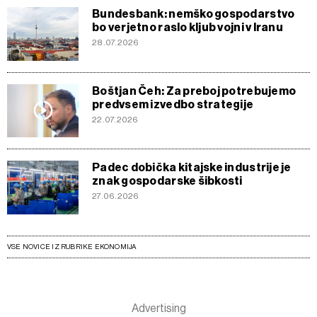
Bundesbank: nemško gospodarstvo
bo verjetno raslo kljub vojni v Iranu
28.07.2026
Boštjan Čeh: Za preboj potrebujemo
predvsem izvedbo strategije
22.07.2026
Padec dobička kitajske industrije je
znak gospodarske šibkosti
27.06.2026
VSE NOVICE IZ RUBRIKE EKONOMIJA