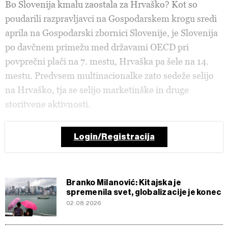
Bo Slovenija kmalu zaostala za Hrvaško? Kot so
poudarili razpravljavci na Gospodarskem krogu sredi
aprila na Gospodarski zbornici Slovenije, je Slovenija
po davčnem primežu med državami OECD pri
povprečni plači na 7. mestu, Hrvaška pa šele na 14.
mestu. Predvsem multinacionalke zato sedeže selijo
na Hrvaško, tja se selijo marketinške in druge
storitvene aktivnosti.
Login/Registracija
Branko Milanović: Kitajska je
spremenila svet, globalizacije je konec
02.08.2026