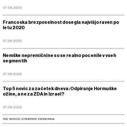
07.08.2026
Francoska brezposelnost dosegla najvišjo raven po
letu 2020
07.08.2026
Nemške nepremičnine so se realno pocenile v vseh
segmentih
07.08.2026
Top 5 novic za začetek dneva: Odpiranje Hormuške
ožine, a ne za ZDA in Izrael?
07.08.2026
VSE NOVICE IZ RUBRIKE EKONOMIJA