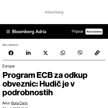
Prijava
Naročnina
DELI NOVICO
Evropa
Program ECB za odkup
obveznic: Hudič je v
podrobnostih
Avtor:
Boris Černi