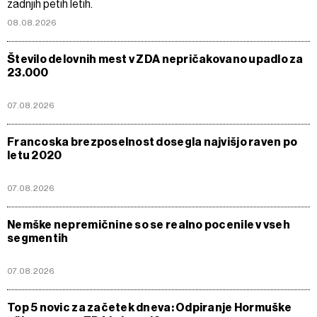
zadnjih petih letih.
08.08.2026
Število delovnih mest v ZDA nepričakovano upadlo za
23.000
07.08.2026
Francoska brezposelnost dosegla najvišjo raven po
letu 2020
07.08.2026
Nemške nepremičnine so se realno pocenile v vseh
segmentih
07.08.2026
Top 5 novic za začetek dneva: Odpiranje Hormuške