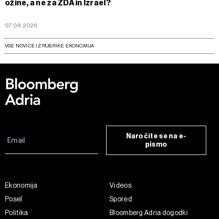
ožine, a ne za ZDA in Izrael?
07.08.2026
VSE NOVICE IZ RUBRIKE EKONOMIJA
Naročite se na e-
pismo
Ekonomija
Videos
Posel
Spored
Politika
Bloomberg Adria dogodki