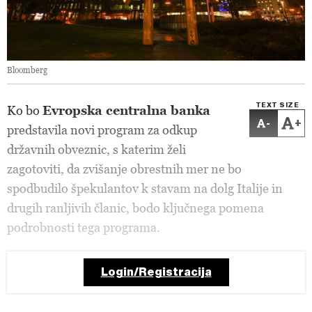
Bloomberg
TEXT SIZE
Ko bo
Evropska centralna banka
-
+
predstavila novi program za odkup
državnih obveznic, s katerim želi
zagotoviti, da zvišanje obrestnih mer ne bo
spodbudilo špekulantov k stavam na dolg Italije in
drugih ranljivih članic, bodo ključnega pomena
podrobnosti tega programa.
Login/Registracija