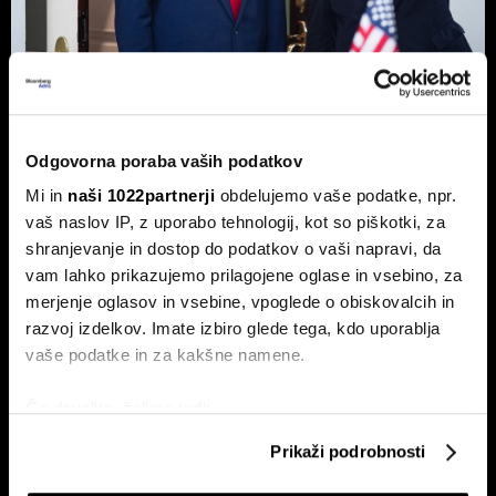
Top 5 novic za začetek dneva:
Odpiranje Hormuške ožine, a ne za
Odgovorna poraba vaših podatkov
ZDA in Izrael?
Mi in
naši 1022partnerji
obdelujemo vaše podatke, npr.
To so prve novice dneva.
vaš naslov IP, z uporabo tehnologij, kot so piškotki, za
shranjevanje in dostop do podatkov o vaši napravi, da
vam lahko prikazujemo prilagojene oglase in vsebino, za
merjenje oglasov in vsebine, vpoglede o obiskovalcih in
razvoj izdelkov. Imate izbiro glede tega, kdo uporablja
vaše podatke in za kakšne namene.
Če dovolite, želimo tudi:
Borza na rekordu, ekonomija na
Top 5 novic za začetek dneva:
Zbirati informacije o vaši geografski lokaciji, ki so
dnu - zakaj ima nemška
nov val kibernetskih napadov na
Prikaži podrobnosti
lahko točni do nekaj metrov
lokomotiva dve hitrosti?
Wall Streetu
Identificirati napravo z aktivnim preverjanjem