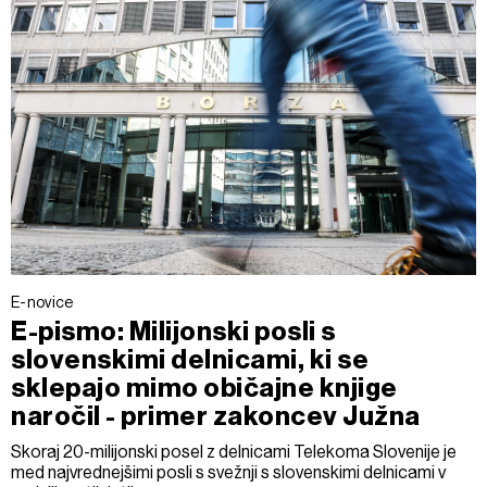
E-novice
E-pismo: Milijonski posli s
slovenskimi delnicami, ki se
sklepajo mimo običajne knjige
naročil - primer zakoncev Južna
Skoraj 20-milijonski posel z delnicami Telekoma Slovenije je
med najvrednejšimi posli s svežnji s slovenskimi delnicami v