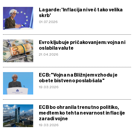
Lagarde: 'Inflacija ni več tako velika
skrb'
01.07.2026
Evro kljubuje pričakovanjem: vojna ni
oslabila valute
21.04.2026
ECB: "Vojna na Bližnjem vzhodu je
obete bistveno poslabšala"
19.03.2026
ECB bo ohranila trenutno politiko,
medtem ko tehta nevarnost inflacije
zaradi vojne
19.03.2026