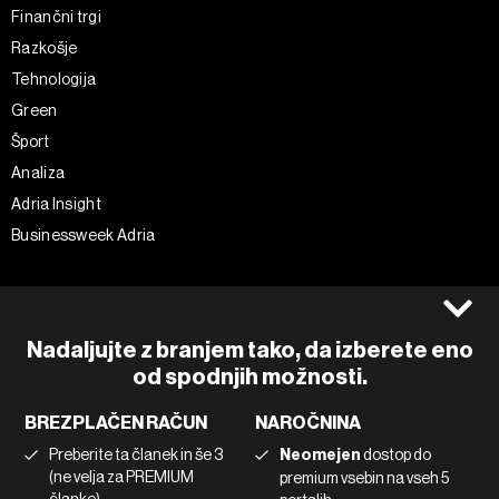
Finančni trgi
Razkošje
Tehnologija
Green
Šport
Analiza
Adria Insight
Businessweek Adria
Spremljajte nas
Splošni pogoji
Politika zasebnosti
Facebook
Nadaljujte z branjem tako, da izberete eno
Piškotki
Instagram
od spodnjih možnosti.
Impresum
Twitter
BREZPLAČEN RAČUN
NAROČNINA
Marketing
Linkedin
Preberite ta članek in še 3
Neomejen
dostop do
Uporaba umetne inteligence
Tiktok
(ne velja za PREMIUM
premium vsebin na vseh 5