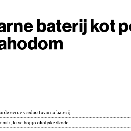
rne baterij kot 
Zahodom
jarde evrov vredno tovarno baterij
osti, ki se bojijo okoljske škode