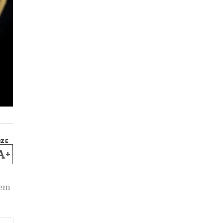
IZE
+
tem