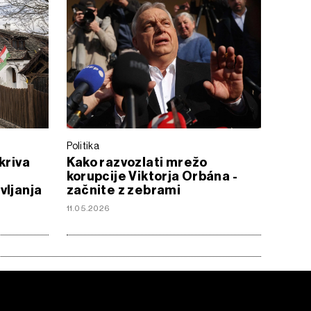
Politika
kriva
Kako razvozlati mrežo
korupcije Viktorja Orbána -
vljanja
začnite z zebrami
11.05.2026