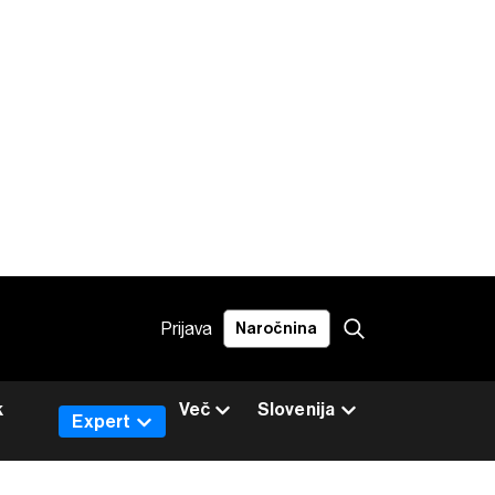
Prijava
Naročnina
k
Več
Slovenija
Expert