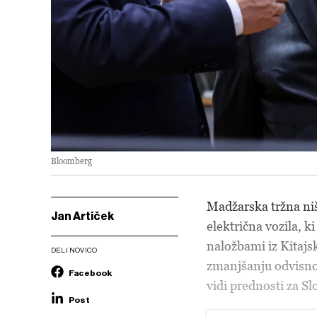
Bloomberg
Madžarska tržna niš
Jan Artiček
električna vozila, 
naložbami iz Kitajs
DELI NOVICO
zmanjšanju odvisnos
Facebook
vidi prednosti za Sl
Post