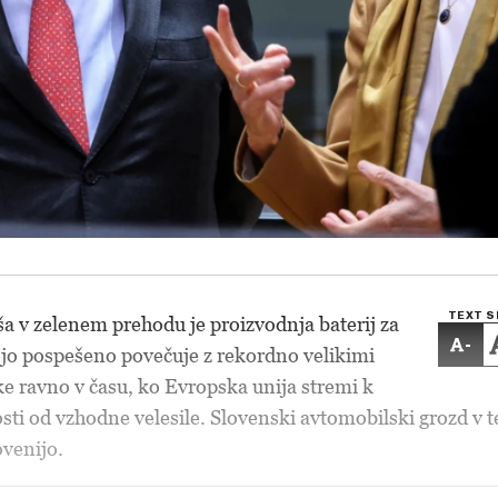
TEXT S
a v zelenem prehodu je proizvodnja baterij za
-
ki jo pospešeno povečuje z rekordno velikimi
ke ravno v času, ko Evropska unija stremi k
ti od vzhodne velesile. Slovenski avtomobilski grozd v 
ovenijo.