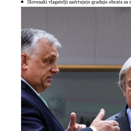
Slovenski vlagatelji načrtujejo gradnjo obrata za 