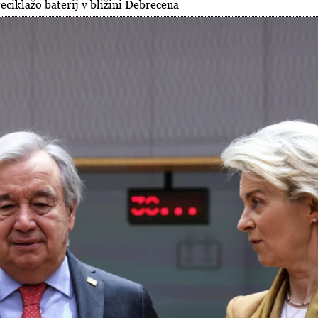
reciklažo baterij v bližini Debrecena