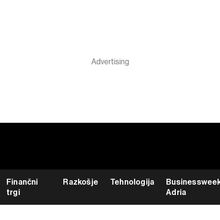
Finančni
Razkošje
Tehnologija
Businesswee
trgi
Adria