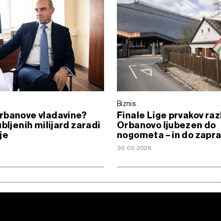
Biznis
rbanove vladavine?
Finale Lige prvakov raz
ubljenih milijard zaradi
Orbanovo ljubezen do
je
nogometa – in do zapra
6
30.05.2026