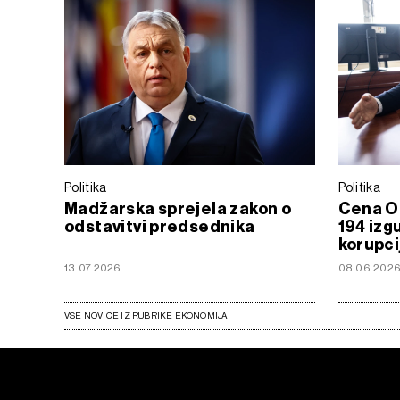
Politika
Politika
Madžarska sprejela zakon o
Cena O
odstavitvi predsednika
194 izg
korupci
13.07.2026
08.06.202
VSE NOVICE IZ RUBRIKE EKONOMIJA