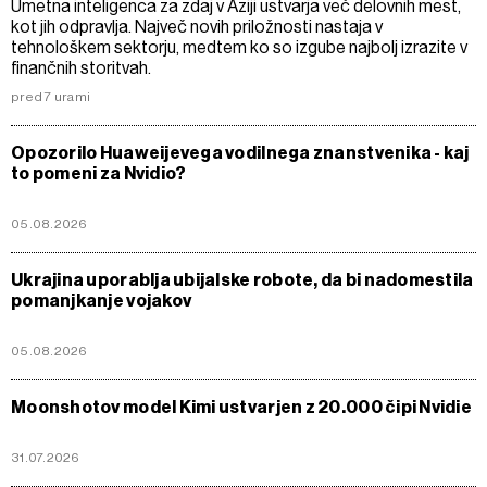
Umetna inteligenca za zdaj v Aziji ustvarja več delovnih mest,
kot jih odpravlja. Največ novih priložnosti nastaja v
tehnološkem sektorju, medtem ko so izgube najbolj izrazite v
finančnih storitvah.
pred 7 urami
Opozorilo Huaweijevega vodilnega znanstvenika - kaj
to pomeni za Nvidio?
05.08.2026
Ukrajina uporablja ubijalske robote, da bi nadomestila
pomanjkanje vojakov
05.08.2026
Moonshotov model Kimi ustvarjen z 20.000 čipi Nvidie
31.07.2026