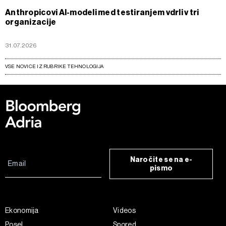
Anthropicovi AI-modeli med testiranjem vdrli v tri
organizacije
31.07.2026
VSE NOVICE IZ RUBRIKE TEHNOLOGIJA
Naročite se na e-
pismo
Ekonomija
Videos
Posel
Spored