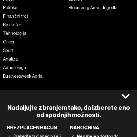
Politika
Bloomberg Adria dogodki
Finančni trgi
Razkošje
Tehnologija
Green
Šport
Analiza
Adria Insight
Businessweek Adria
Spremljajte nas
Splošni pogoji
Politika zasebnosti
Facebook
Nadaljujte z branjem tako, da izberete eno
Piškotki
Instagram
od spodnjih možnosti.
Impresum
Twitter
BREZPLAČEN RAČUN
NAROČNINA
Marketing
Linkedin
Preberite ta članek in še 3
Neomejen
dostop do
Uporaba umetne inteligence
Tiktok