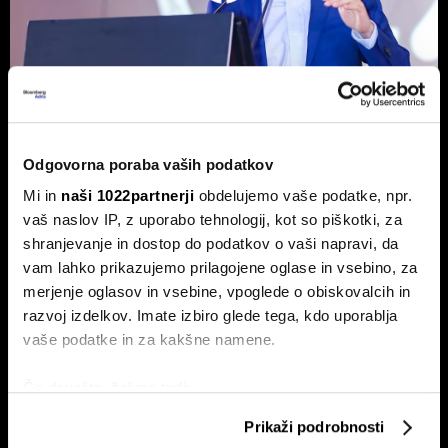
Od nepremičnin do AI: Vzpon novega
Odgovorna poraba vaših podatkov
razreda Xijevih 'piflarjev', ki služijo
Mi in
naši 1022partnerji
obdelujemo vaše podatke, npr.
milijarde
vaš naslov IP, z uporabo tehnologij, kot so piškotki, za
Globalna tekma za prevlado na področju AI-tehnologije
shranjevanje in dostop do podatkov o vaši napravi, da
ustvarja novi rod kitajskih milijarderjev.
vam lahko prikazujemo prilagojene oglase in vsebino, za
merjenje oglasov in vsebine, vpoglede o obiskovalcih in
razvoj izdelkov. Imate izbiro glede tega, kdo uporablja
vaše podatke in za kakšne namene.
Če dovolite, želimo tudi:
Zbirati informacije o vaši geografski lokaciji, ki so
Prikaži podrobnosti
lahko točni do nekaj metrov