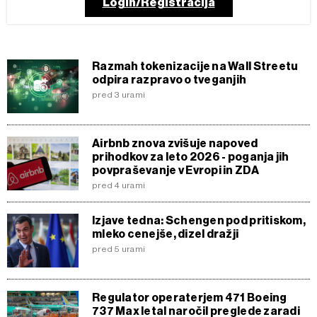
Login/Registracija
Razmah tokenizacije na Wall Streetu
odpira razpravo o tveganjih
pred 3 urami
Airbnb znova zvišuje napoved
prihodkov za leto 2026 - poganja jih
povpraševanje v Evropi in ZDA
pred 4 urami
Izjave tedna: Schengen pod pritiskom,
mleko cenejše, dizel dražji
pred 5 urami
Regulator operaterjem 471 Boeing
737 Max letal naročil preglede zaradi