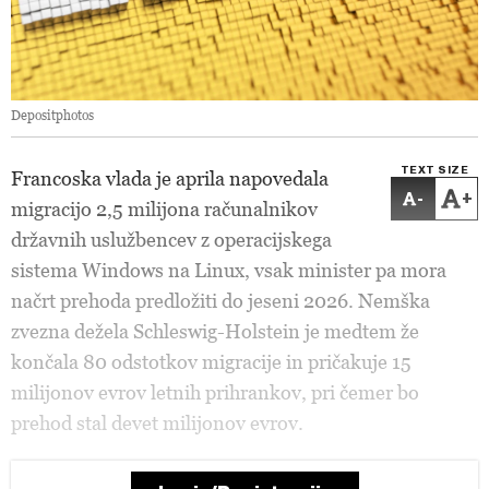
Depositphotos
TEXT SIZE
Francoska vlada je aprila napovedala
-
+
migracijo 2,5 milijona računalnikov
državnih uslužbencev z operacijskega
sistema Windows na Linux, vsak minister pa mora
načrt prehoda predložiti do jeseni 2026. Nemška
zvezna dežela Schleswig-Holstein je medtem že
končala 80 odstotkov migracije in pričakuje 15
milijonov evrov letnih prihrankov, pri čemer bo
prehod stal devet milijonov evrov.