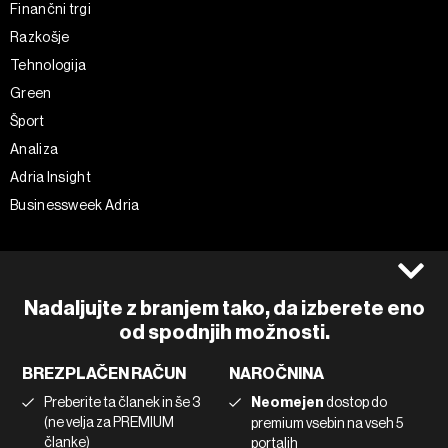
Finančni trgi
Razkošje
Tehnologija
Green
Šport
Analiza
Adria Insight
Businessweek Adria
Spremljajte nas
Splošni pogoji
Politika zasebnosti
Facebook
Nadaljujte z branjem tako, da izberete eno
Piškotki
Instagram
od spodnjih možnosti.
Impresum
Twitter
BREZPLAČEN RAČUN
NAROČNINA
Marketing
Linkedin
Preberite ta članek in še 3
Neomejen
dostop do
Uporaba umetne inteligence
Tiktok
(ne velja za PREMIUM
premium vsebin na vseh 5
članke)
portalih