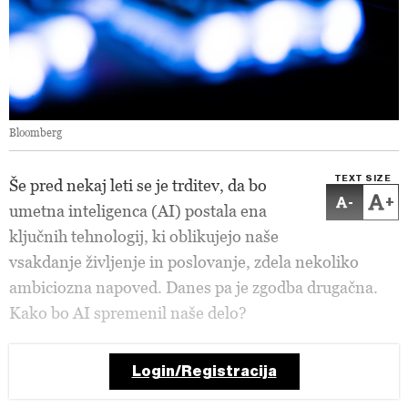
Bloomberg
TEXT SIZE
Še pred nekaj leti se je trditev, da bo
-
+
umetna inteligenca (AI) postala ena
ključnih tehnologij, ki oblikujejo naše
vsakdanje življenje in poslovanje, zdela nekoliko
ambiciozna napoved. Danes pa je zgodba drugačna.
Kako bo AI spremenil naše delo?
Login/Registracija