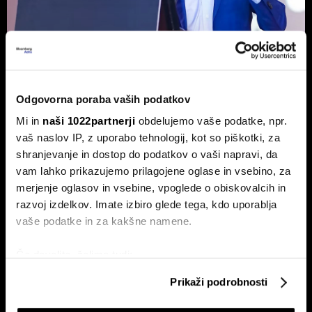
Od nepremičnin do AI: Vzpon novega
Odgovorna poraba vaših podatkov
razreda Xijevih 'piflarjev', ki služijo
milijarde
Mi in
naši 1022partnerji
obdelujemo vaše podatke, npr.
vaš naslov IP, z uporabo tehnologij, kot so piškotki, za
Globalna tekma za prevlado na področju AI-tehnologije
ustvarja novi rod kitajskih milijarderjev.
shranjevanje in dostop do podatkov o vaši napravi, da
vam lahko prikazujemo prilagojene oglase in vsebino, za
merjenje oglasov in vsebine, vpoglede o obiskovalcih in
razvoj izdelkov. Imate izbiro glede tega, kdo uporablja
vaše podatke in za kakšne namene.
Če dovolite, želimo tudi:
Zbirati informacije o vaši geografski lokaciji, ki so
Prikaži podrobnosti
lahko točni do nekaj metrov
Rdeči AI-cunami: Xi prihodnost
Zakaj kitajski AI-kloni, kot je Kimi
Identificirati napravo z aktivnim preverjanjem
Kitajske stavi na domače čipe in
K3, sesuvajo Wall Street