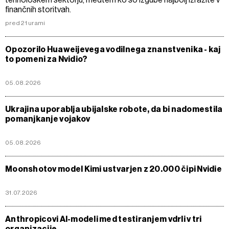
finančnih storitvah.
pred 21 urami
Opozorilo Huaweijevega vodilnega znanstvenika - kaj
to pomeni za Nvidio?
05.08.2026
Ukrajina uporablja ubijalske robote, da bi nadomestila
pomanjkanje vojakov
05.08.2026
Moonshotov model Kimi ustvarjen z 20.000 čipi Nvidie
31.07.2026
Anthropicovi AI-modeli med testiranjem vdrli v tri
organizacije