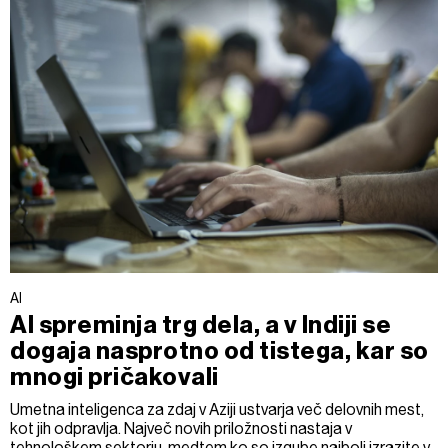
AI
AI spreminja trg dela, a v Indiji se
dogaja nasprotno od tistega, kar so
mnogi pričakovali
Umetna inteligenca za zdaj v Aziji ustvarja več delovnih mest,
kot jih odpravlja. Največ novih priložnosti nastaja v
tehnološkem sektorju, medtem ko so izgube najbolj izrazite v