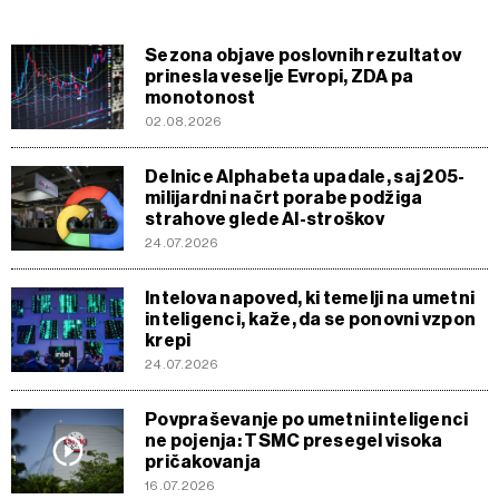
Sezona objave poslovnih rezultatov
prinesla veselje Evropi, ZDA pa
monotonost
02.08.2026
Delnice Alphabeta upadale, saj 205-
milijardni načrt porabe podžiga
strahove glede AI-stroškov
24.07.2026
Intelova napoved, ki temelji na umetni
inteligenci, kaže, da se ponovni vzpon
krepi
24.07.2026
Povpraševanje po umetni inteligenci
ne pojenja: TSMC presegel visoka
pričakovanja
16.07.2026