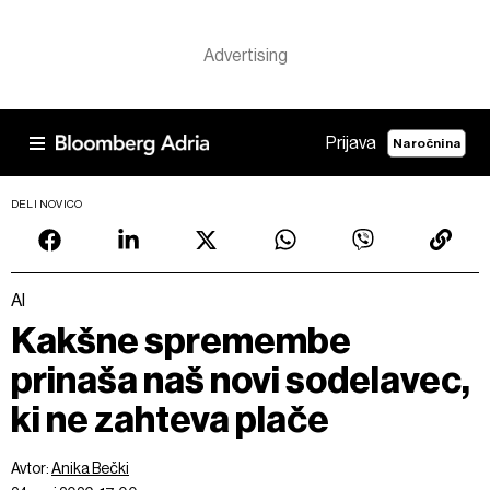
Prijava
Naročnina
DELI NOVICO
AI
Kakšne spremembe
prinaša naš novi sodelavec,
ki ne zahteva plače
Avtor:
Anika Bečki