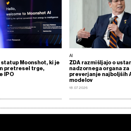
AI
i statup Moonshot, ki je
ZDA razmišljajo o ustan
n pretresel trge,
nadzornega organa za
e IPO
preverjanje najboljših 
modelov
18.07.2026