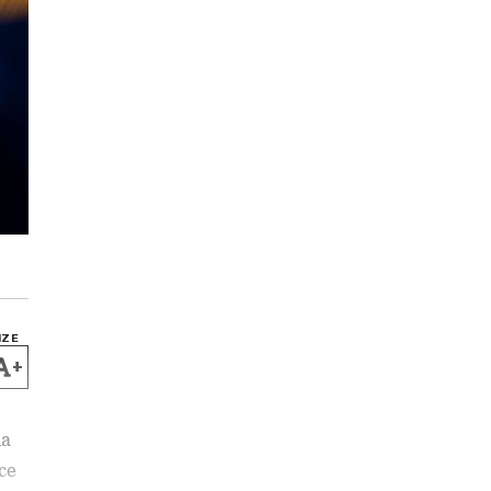
IZE
+
da
ce