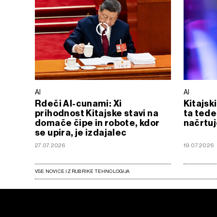
AI
AI
Rdeči AI-cunami: Xi
Kitajsk
prihodnost Kitajske stavi na
ta tede
domače čipe in robote, kdor
načrtuj
se upira, je izdajalec
27.07.2026
19.07.2026
VSE NOVICE IZ RUBRIKE TEHNOLOGIJA