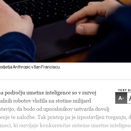
djetja Anthropic v San Franciscu.
TEXT S
a področju umetne inteligence so v razvoj
-
lnih robotov vložila na stotine milijard
stavijo, da bodo od uporabnikov ustvarila dovolj
nje te naložbe. Tak pristop pa je izpostavljen tveganju, 
kmeci, ki razvijajo konkurenčne sisteme umetne inteligen