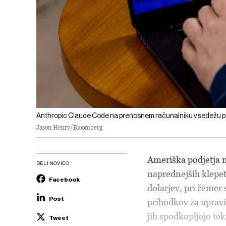
Anthropic Claude Code na prenosnem računalniku v sedežu po
Jason Henry/Bloomberg
Ameriška podjetja n
DELI NOVICO
naprednejših klepeta
Facebook
dolarjev, pri čemer 
Post
prihodkov za upravie
jih spodkopljejo te
Tweet