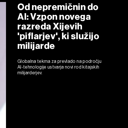
Od nepremičnin do
AI: Vzpon novega
razreda Xijevih
'piflarjev', ki služijo
milijarde
Globalna tekma za prevlado na področju
AI-tehnologije ustvarja novi rod kitajskih
milijarderjev.