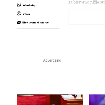
za bistveno nižje st
WhatsApp
Viber
Elektronski naslov