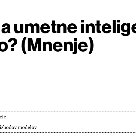
cija umetne inteli
jo? (Mnenje)
ele
 izhodov modelov