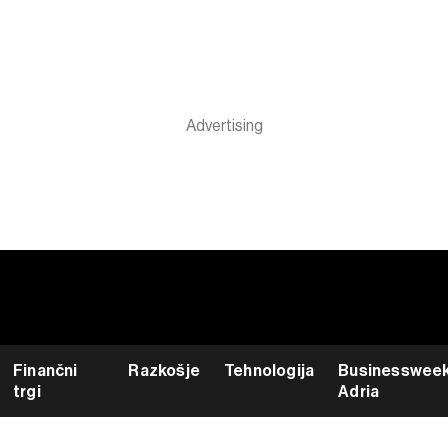
Finančni
Razkošje
Tehnologija
Businesswee
trgi
Adria