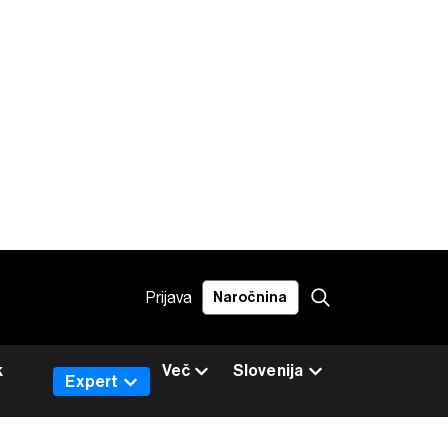
Prijava
Naročnina
k
Več
Slovenija
Expert