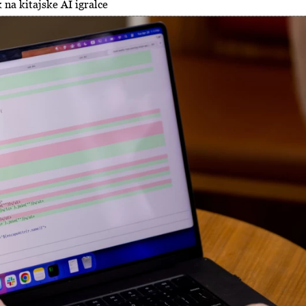
 na kitajske AI igralce