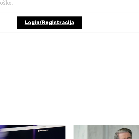
roške.
Login/Registracija