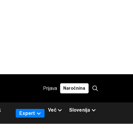
Prijava
Naročnina
k
Več
Slovenija
Expert