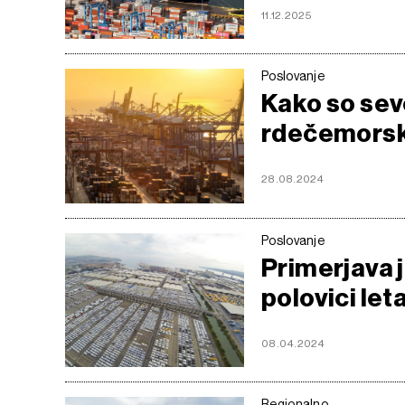
11.12.2025
Poslovanje
Kako so sev
rdečemorsk
28.08.2024
Poslovanje
Primerjava j
polovici let
08.04.2024
Regionalno