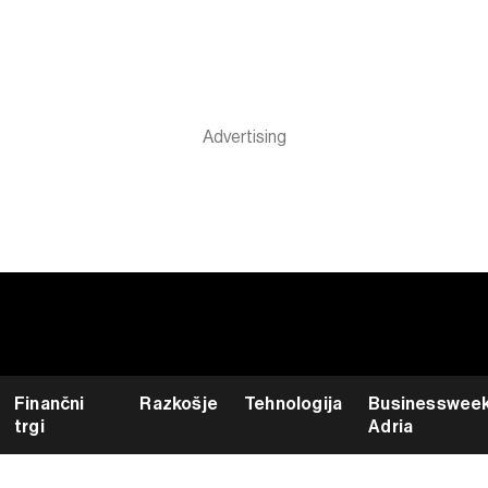
Finančni
Razkošje
Tehnologija
Businesswee
trgi
Adria