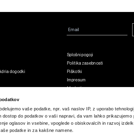
Splošni pogoji
Politika zasebnosti
Adria dogodki
Piškotki
Impresum
Marketing
Uporaba umetne inteligence
podatkov
delujemo vaše podatke, npr. vaš naslov IP, z uporabo tehnologij
in dostop do podatkov o vaši napravi, da vam lahko prikazujemo 
enje oglasov in vsebine, vpoglede o obiskovalcih in razvoj izdelk
 vaše podatke in za kakšne namene.