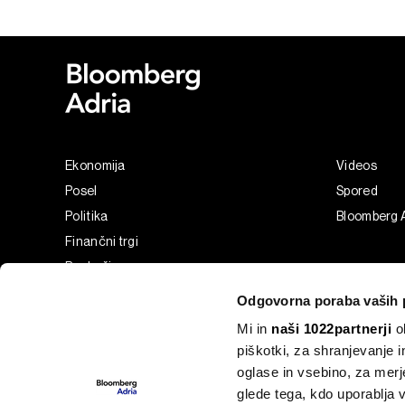
Ekonomija
Videos
Posel
Spored
Politika
Bloomberg 
Finančni trgi
Razkošje
Tehnologija
Odgovorna poraba vaših 
Green
Mi in
naši 1022partnerji
ob
Šport
piškotki, za shranjevanje 
Analiza
oglase in vsebino, za merj
Adria Insight
glede tega, kdo uporablja