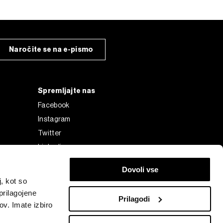
Naročite se na e-pismo
Spremljajte nas
Facebook
Instagram
Twitter
Linkedin
Tiktok
Dovoli vse
, kot so
prilagojene
Prilagodi
ov. Imate izbiro