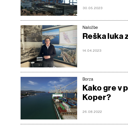
30.05.2023
Naložbe
Reška luka z
14.04.2023
Borza
Kako gre v 
Koper?
26.08.2022