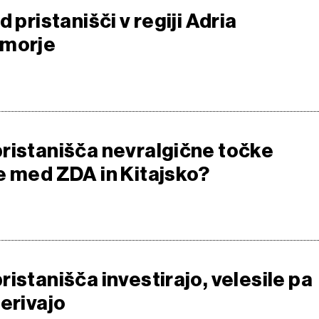
d pristanišči v regiji Adria
 morje
ristanišča nevralgične točke
e med ZDA in Kitajsko?
istanišča investirajo, velesile pa
erivajo