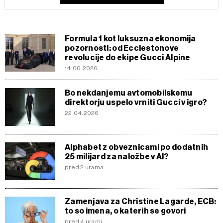
Formula 1 kot luksuzna ekonomija
pozornosti: od Ecclestonove
revolucije do ekipe Gucci Alpine
14.06.2026
Bo nekdanjemu avtomobilskemu
direktorju uspelo vrniti Gucci v igro?
22.04.2026
Alphabet z obveznicami po dodatnih
25 milijard za naložbe v AI?
pred 2 urama
Zamenjava za Christine Lagarde, ECB:
to so imena, o katerih se govori
pred 4 urami