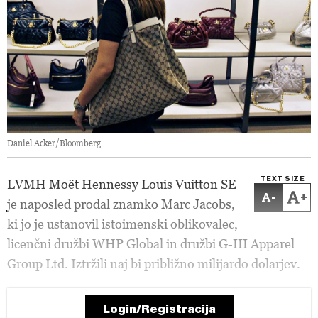
Daniel Acker/Bloomberg
TEXT SIZE
LVMH Moët Hennessy Louis Vuitton SE
-
+
je naposled prodal znamko Marc Jacobs,
ki jo je ustanovil istoimenski oblikovalec,
licenčni družbi WHP Global in družbi G-III Apparel
Group Ltd. Iztržili naj bi približno milijardo dolarjev.
Login/Registracija