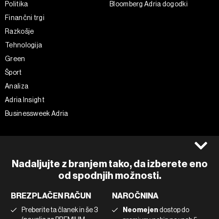
Politika
Bloomberg Adria dogodki
Finančni trgi
Razkošje
Tehnologija
Green
Šport
Analiza
Adria Insight
Businessweek Adria
Spremljajte nas
Splošni pogoji
Politika zasebnosti
Facebook
Nadaljujte z branjem tako, da izberete eno
Piškotki
Instagram
od spodnjih možnosti.
Impresum
Twitter
BREZPLAČEN RAČUN
NAROČNINA
Marketing
Linkedin
Preberite ta članek in še 3
Neomejen
dostop do
Uporaba umetne inteligence
Tiktok