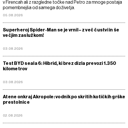
v Firencah ali z razgledne točke nad Petro za mnoge postaja
pomembnejša od samega doživetja.
05.08.2026
Superheroj Spider-Man se je vrnil – z več čustvi in še
večjim zaslužkom!
03.08.2026
Test BYD seala 6: Hibrid, ki brez dizla prevozi 1.350
kilometrov
03.08.2026
Atene onkraj Akropole: vodnik po skritih kotičkih grške
prestolnice
02.08.2026