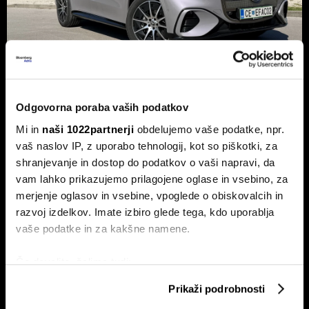
Novi mercedes-benz GLC: Tvegana
Odgovorna poraba vaših podatkov
elektrifikacija luksuza ali genialni
Mi in
naši 1022partnerji
obdelujemo vaše podatke, npr.
preboj?
vaš naslov IP, z uporabo tehnologij, kot so piškotki, za
Petična znamka iz Stuttgarta z elektrificirano uspešnico
shranjevanje in dostop do podatkov o vaši napravi, da
napoveduje oster obrat v smeri pogonske alternative.
vam lahko prikazujemo prilagojene oglase in vsebino, za
merjenje oglasov in vsebine, vpoglede o obiskovalcih in
razvoj izdelkov. Imate izbiro glede tega, kdo uporablja
vaše podatke in za kakšne namene.
Če dovolite, želimo tudi:
Zbirati informacije o vaši geografski lokaciji, ki so
Prikaži podrobnosti
lahko točni do nekaj metrov