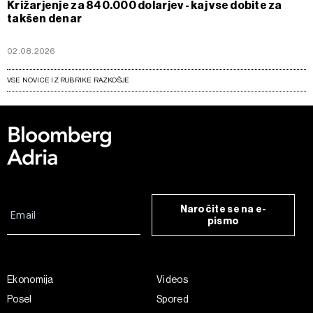
Križarjenje za 840.000 dolarjev - kaj vse dobite za
takšen denar
02.08.2026
VSE NOVICE IZ RUBRIKE RAZKOŠJE
Naročite se na e-
pismo
Ekonomija
Videos
Posel
Spored