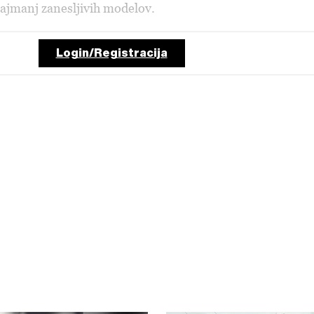
ajmanj zanesljivih modelov.
Login/Registracija