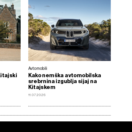
Avtomobili
itajski
Kako nemška avtomobilska
srebrnina izgublja sijaj na
Kitajskem
11.07.2026