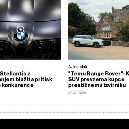
e
Avtomobili
Stellantis z
"Temu Range Rover": K
njem blažita pritisk
SUV prevzema kupce
e konkurence
prestižnemu izvirniku
27.07.2026