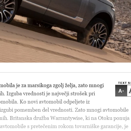
TEXT S
bila je za marsikoga zgolj želja, zato mnogi
-
h. Izguba vrednosti je največji strošek pri
mobila. Ko novi avtomobil odpeljete iz
 izgubi pomemben del vrednosti. Zato mnogi avtomobile
jenih. Britanska družba Warrantywise, ki na Otoku ponuja
 avtomobile s pretečenim rokom tovarniške garancije, je