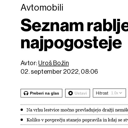
Avtomobili
Seznam rabljen
najpogosteje
Avtor:
Uroš Božin
02. september 2022, 08:06
Preberi na glas
Ustavi
Hitrost
Na vrhu lestvice močno prevladujejo dražji nemš
Koliko v povprečju stanejo popravila in kdaj se st