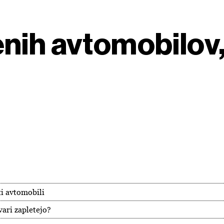
ih avtomobilov, 
ki avtomobili
vari zapletejo?