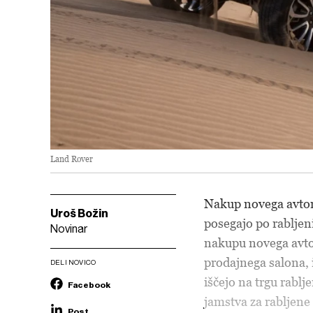
Land Rover
Nakup novega avtomo
Uroš Božin
posegajo po rabljeni
Novinar
nakupu novega avto
prodajnega salona,
DELI NOVICO
iščejo na trgu rabl
Facebook
jamstva za rabljene
Post