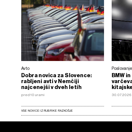
Avto
Poslovanj
Dobra novica za Slovence:
BMW in 
rabljeni avti v Nemčiji
varčeva
najcenejši v dveh letih
kitajsk
pred 10 urami
30.07.2026
VSE NOVICE IZ RUBRIKE RAZKOŠJE