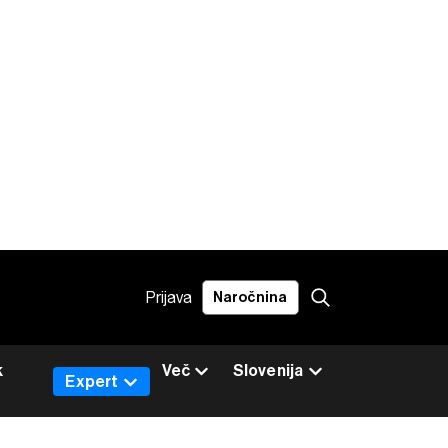
Prijava
Naročnina
k
Več
Slovenija
Expert