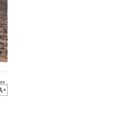
IZE
+