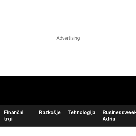
Finančni
Razkošje
Tehnologija
Businesswee
trgi
Adria