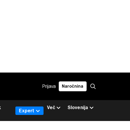
Prijava
Naročnina
k
Več
Slovenija
Expert