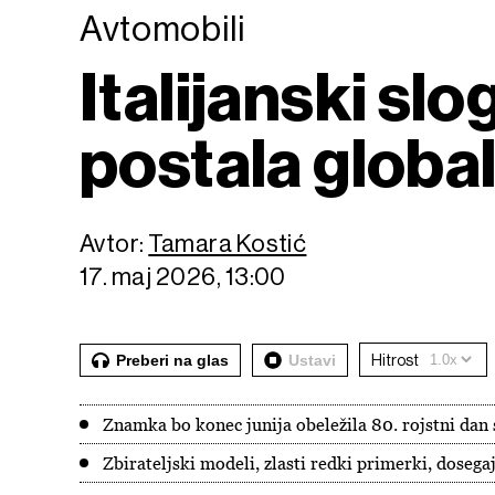
Avtomobili
Italijanski sl
postala globa
Avtor:
Tamara Kostić
17. maj 2026, 13:00
Preberi na glas
Ustavi
Hitrost
Znamka bo konec junija obeležila 80. rojstni da
Zbirateljski modeli, zlasti redki primerki, doseg