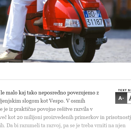
TEXT S
i le malo kaj tako neposredno povezujemo z
-
ivljenjskim slogom kot Vespo. V osmih
e je iz praktične povojne rešitve razvila v
eč kot 20 milijoni proizvedenih primerkov in prisotnost
h. Da bi razumeli ta razvoj, pa se je treba vrniti na njen