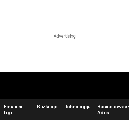
Finančni
Razkošje
Tehnologija
Businesswee
trgi
Adria