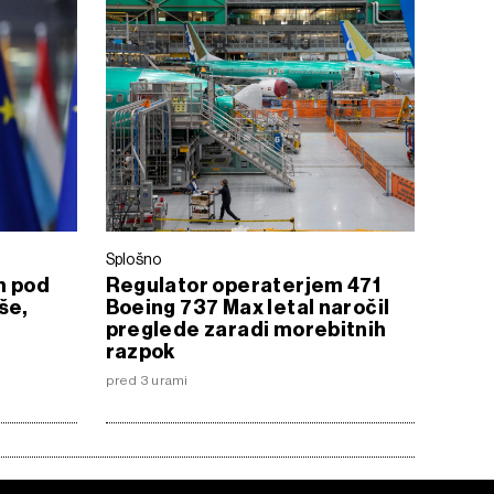
Splošno
n pod
Regulator operaterjem 471
še,
Boeing 737 Max letal naročil
preglede zaradi morebitnih
razpok
pred 3 urami