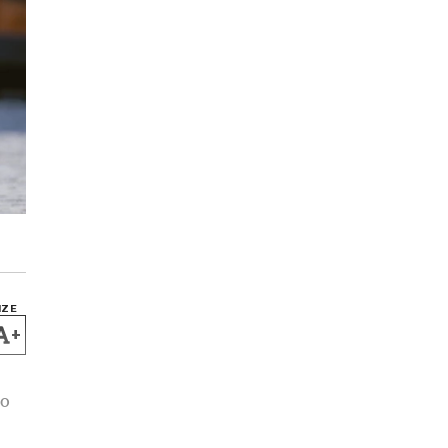
IZE
+
jo