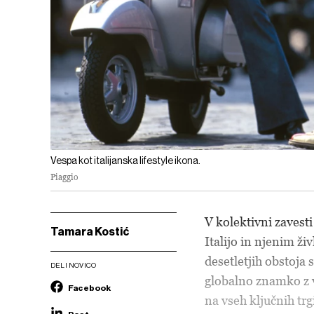
Vespa kot italijanska lifestyle ikona.
Piaggio
V kolektivni zavest
Tamara Kostić
Italijo in njenim ž
desetletjih obstoja s
DELI NOVICO
globalno znamko z v
Facebook
na vseh ključnih trgi