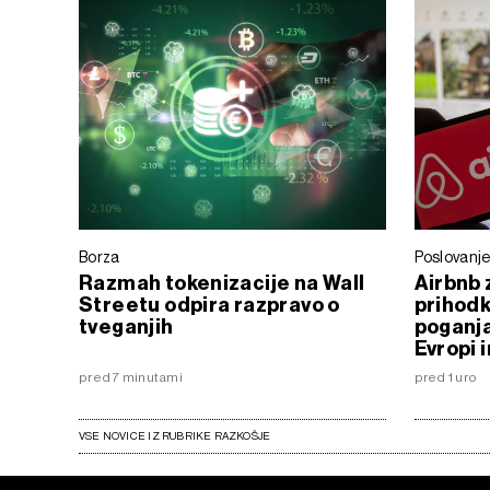
Borza
Poslovanj
Razmah tokenizacije na Wall
Airbnb 
Streetu odpira razpravo o
prihodk
tveganjih
poganja
Evropi 
pred 7 minutami
pred 1 uro
VSE NOVICE IZ RUBRIKE RAZKOŠJE