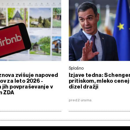
e
Splošno
znova zvišuje napoved
Izjave tedna: Schenge
ov za leto 2026 -
pritiskom, mleko cenej
 jih povpraševanje v
dizel dražji
in ZDA
pred 2 urama