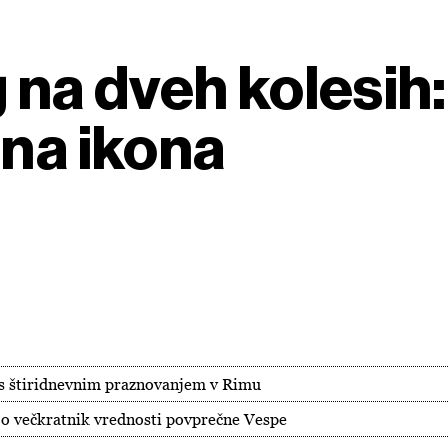
og na dveh kolesih
lna ikona
n s štiridnevnim praznovanjem v Rimu
ajo večkratnik vrednosti povprečne Vespe