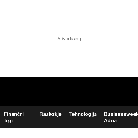
Finančni
Razkošje
Tehnologija
Businesswee
trgi
Adria