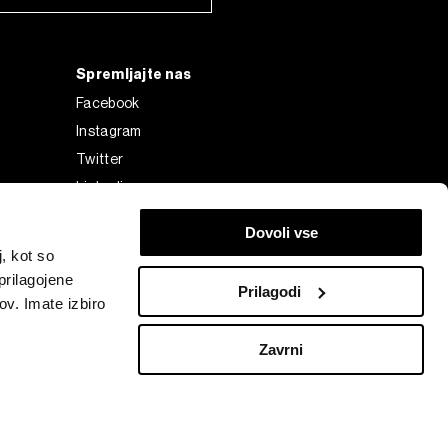
Spremljajte nas
Facebook
Instagram
Twitter
Linkedin
Tiktok
Dovoli vse
, kot so
prilagojene
Prilagodi
ov. Imate izbiro
Zavrni
Bloomberg Finance L.P. or its subsidiaries, displayed with