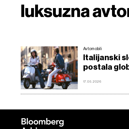
luksuzna avto
Avtomobili
Italijanski 
postala glo
17.05.2026