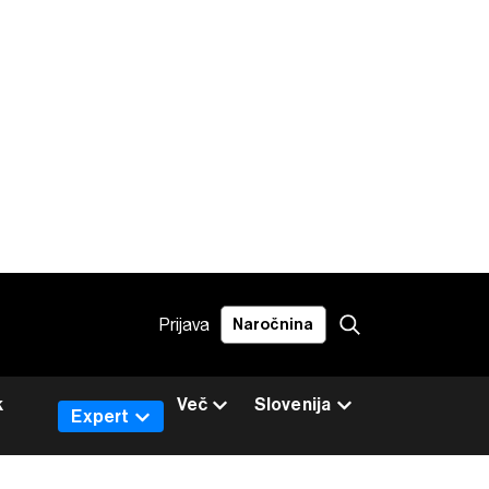
Prijava
Naročnina
k
Več
Slovenija
Expert