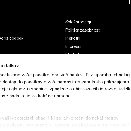
Splošni pogoji
Politika zasebnosti
Adria dogodki
Piškotki
Impresum
Marketing
Uporaba umetne inteligence
podatkov
delujemo vaše podatke, npr. vaš naslov IP, z uporabo tehnologij
in dostop do podatkov o vaši napravi, da vam lahko prikazujemo 
enje oglasov in vsebine, vpoglede o obiskovalcih in razvoj izdelk
 vaše podatke in za kakšne namene.
o vaši geografski lokaciji, ki so lahko točni do nekaj metrov
vo z aktivnim preverjanjem lastnosti (odčitavanje prstnih odtisov)
G and the BLOOMBERG logo are registered trademarks and service marks of 