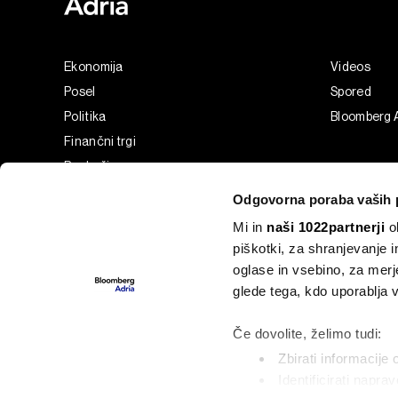
Ekonomija
Videos
Posel
Spored
Politika
Bloomberg 
Finančni trgi
Razkošje
Tehnologija
Odgovorna poraba vaših 
Green
Mi in
naši 1022partnerji
ob
Šport
piškotki, za shranjevanje 
Analiza
oglase in vsebino, za merj
Adria Insight
glede tega, kdo uporablja
Businessweek Adria
Če dovolite, želimo tudi:
Zbirati informacije 
Identificirati napra
©2022 - 2026 Bloomberg L.P. All Rights Reserved. BLOOMBER