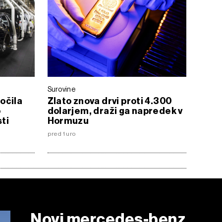
Surovine
očila
Zlato znova drvi proti 4.300
o
dolarjem, draži ga napredek v
ti
Hormuzu
pred 1 uro
Novi mercedes-benz