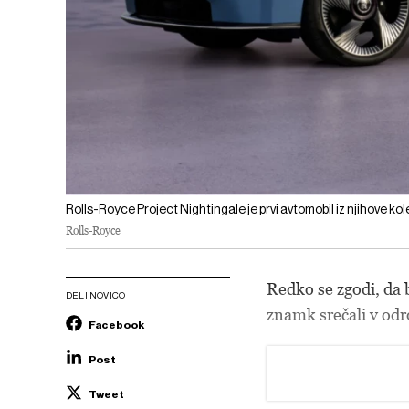
Rolls-Royce Project Nightingale je prvi avtomobil iz njihove ko
Rolls-Royce
Redko se zgodi, da 
DELI NOVICO
znamk srečali v odro
Facebook
Post
Tweet