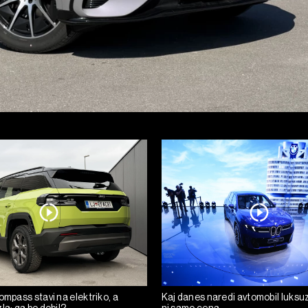
ompass stavi na elektriko, a
Kaj danes naredi avtomobil luksuz
la; ga bo dobil?
ni samo cena