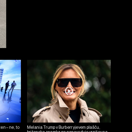
en – ne, to
Melania Trump v Burberryjevem plašču,
britanska znamka pa napoveduje vrnitev na