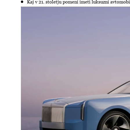
Kaj v 21. stoletju pomeni imeti luksuzni avtomobi