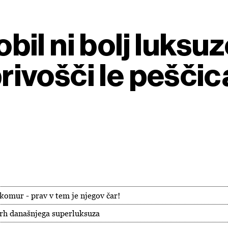
l ni bolj luksuz
privošči le peščica
akomur - prav v tem je njegov čar!
rh današnjega superluksuza