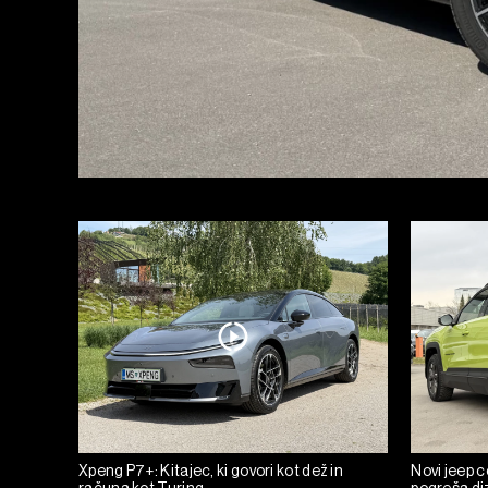
Xpeng P7+: Kitajec, ki govori kot dež in
Novi jeep c
računa kot Turing
pogreša diz