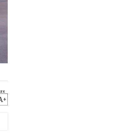
IZE
+