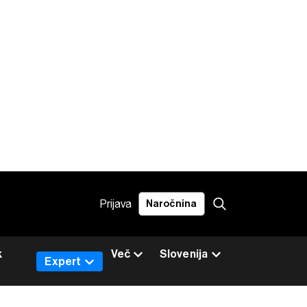
Prijava
Naročnina
k
Več
Slovenija
Expert