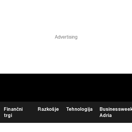
Finančni
Razkošje
Tehnologija
Businesswee
trgi
Adria