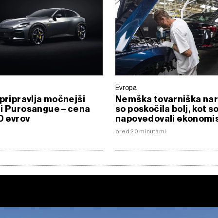
Evropa
 pripravlja močnejši
Nemška tovarniška nar
i Purosangue – cena
so poskočila bolj, kot s
0 evrov
napovedovali ekonomis
pred 20 minutami