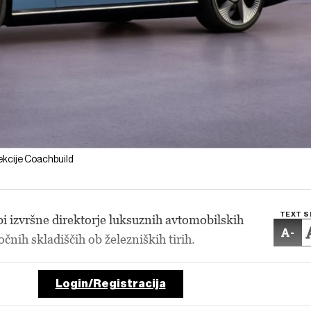
lekcije Coachbuild
TEXT S
bi izvršne direktorje luksuznih avtomobilskih
-
čnih skladiščih ob železniških tirih.
Login/Registracija