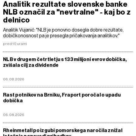
Analitik rezultate slovenske banke
NLB označil za "nevtralne" - kaj bo z
delnico
Analitik Vujanić: "NLB je ponovno dosegla dobre rezultate,
dobičkonosnost pa je presegla pričakovanja analitikov."
pred 10 urami
NLB v drugem četrtletju s 133 milijoni evrov dobička,
zvišala cilj za dividende
06.08.2026
Rast potnikov na Brniku, Fraport poročal o upadu
dobička
06.08.2026
Rheinmetall po izgubi pomorskega naročila znižal