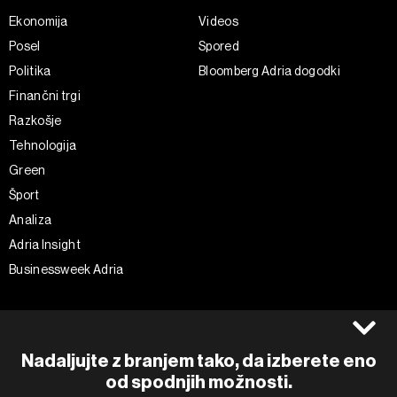
Ekonomija
Videos
Posel
Spored
Politika
Bloomberg Adria dogodki
Finančni trgi
Razkošje
Tehnologija
Green
Šport
Analiza
Adria Insight
Businessweek Adria
Spremljajte nas
Splošni pogoji
Politika zasebnosti
Facebook
Nadaljujte z branjem tako, da izberete eno
Piškotki
Instagram
od spodnjih možnosti.
Impresum
Twitter