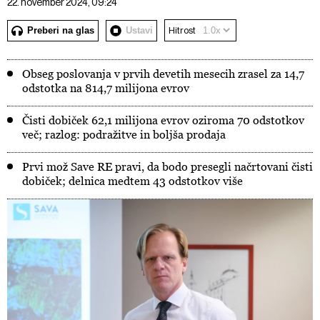
22. november 2024, 09:24
Preberi na glas
Ustavi
Hitrost
Obseg poslovanja v prvih devetih mesecih zrasel za 14,7
odstotka na 814,7 milijona evrov
Čisti dobiček 62,1 milijona evrov oziroma 70 odstotkov
več; razlog: podražitve in boljša prodaja
Prvi mož Save RE pravi, da bodo presegli načrtovani čisti
dobiček; delnica medtem 43 odstotkov više