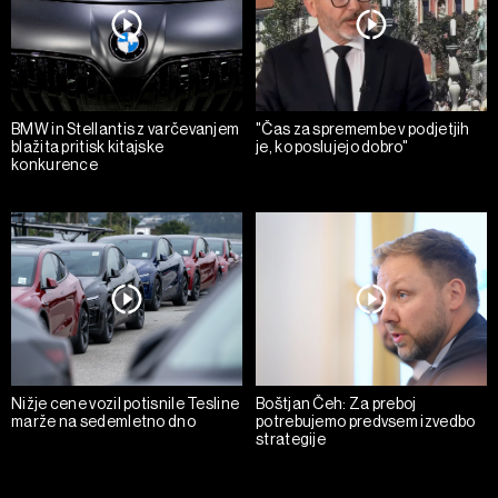
BMW in Stellantis z varčevanjem
"Čas za spremembe v podjetjih
blažita pritisk kitajske
je, ko poslujejo dobro"
konkurence
Nižje cene vozil potisnile Tesline
Boštjan Čeh: Za preboj
marže na sedemletno dno
potrebujemo predvsem izvedbo
strategije