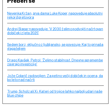
Preberi še
Nevenka Kržan, prva dama Luke Koper, napoveduje absolutni
rekord pretovora
Andrej Slapar napoveduje: 'V 2030 želimo podvojiti načrtovan
dobiček iz leta 2025'
Sedem borz, vključno z ljubljansko, se povezuje: Kaj to prinaša
vlagateljem
Drago Kavšek, Petrol: 'Želimo stabilnost. Dnevne spremembe
zavirajo investicije'
Jože Colarič zadovoljen: Za petino večji dobiček in ocena, da
bo leto nad načrti
Trump, Scholz ali Xi: Kateri od trojice lahko najbolj udari naše
blue chipe