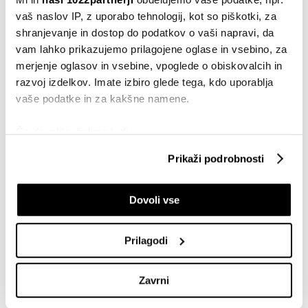
primorani poslovati v manj ugodnem okolju," je pred
vaš naslov IP, z uporabo tehnologij, kot so piškotki, za
časom dejal Marko Jazbec za
Finance
. Jazbec ima
shranjevanje in dostop do podatkov o vaši napravi, da
preko 12 tisoč delnic Save RE, kar ob trenutni
vam lahko prikazujemo prilagojene oglase in vsebino, za
vrednosti, 39 evrov za delnico, nanese slabega pol
merjenje oglasov in vsebine, vpoglede o obiskovalcih in
milijona.
razvoj izdelkov. Imate izbiro glede tega, kdo uporablja
vaše podatke in za kakšne namene.
Dividenda letos je znašala 1,75 evra bruto na delnico.
Če dovolite, želimo tudi:
Zbirati informacije o vaši geografski lokaciji, ki so
Prikaži podrobnosti
lahko točni do nekaj metrov
Identificirati napravo z aktivnim preverjanjem
Dovoli vse
lastnosti (odčitavanje prstnih odtisov)
Poglejte si še, kako se obdelujejo vaši osebni podatki in
nastavite svoje preference v
razdelku o podrobnostih
.
Prilagodi
Lahko spremenite ali odstranite vaše dovoljenje kadarkoli
iz Izjave o piškotkih.
Zavrni
Skupni upravljavci obdelave so HD-WIN ARENA SPORT