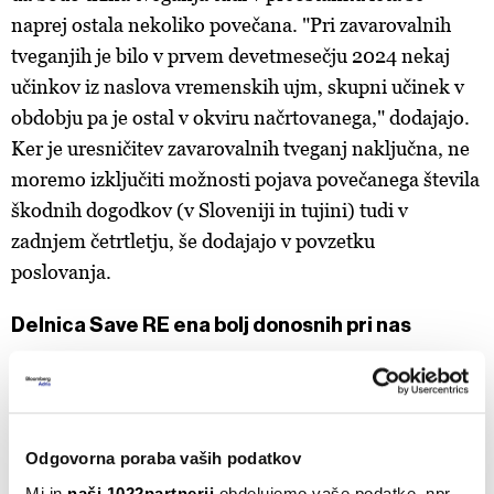
naprej ostala nekoliko povečana. "Pri zavarovalnih
tveganjih je bilo v prvem devetmesečju 2024 nekaj
učinkov iz naslova vremenskih ujm, skupni učinek v
obdobju pa je ostal v okviru načrtovanega," dodajajo.
Ker je uresničitev zavarovalnih tveganj naključna, ne
moremo izključiti možnosti pojava povečanega števila
škodnih dogodkov (v Sloveniji in tujini) tudi v
zadnjem četrtletju, še dodajajo v povzetku
poslovanja.
Delnica Save RE ena bolj donosnih pri nas
"Voditi podjetje, ki je med bolj donosnimi, je velika
čast, hkrati pa se v Savi Re zavedamo, da kljub vsem
preprekam živimo v pozitivnih časih in da v takšnih
Odgovorna poraba vaših podatkov
časih ne smemo pozabiti, da bomo slej ko prej
Mi in
naši 1022partnerji
obdelujemo vaše podatke, npr.