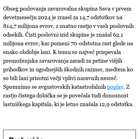
Obseg poslovanja zavarovalna skupina Sava v prvem
devetmesečju 2024 je zrasel za 14,7 odstotkov na
814,7 milijona evrov, z znatno rastjo v vseh poslovnih
odsekih. Čisti poslovni izid skupine je znašal 62,1
milijona evrov, kar pomeni 70-odstotna rast glede na
enako obdobje lani. K temu so največ prispevala
premoženjska zavarovanja zaradi za petine višjih
prihodkov in ugodnejših škodnih razmer, medtem ko
so bili lani prisotni večji vplivi naravnih nesreč.
Spomnimo se avgustovskih katastrofalnih
poplav
. Z
rastjo čistega dobička se je povečala tudi donosnost
lastniškega kapitala, ki je letno znašala 12,9 odstotka.