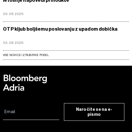
letošnje napovedi prihodkov
06.08.2026
OTP kljub boljšemu poslovanju z upadom dobička
05.08.2026
VSE NOVICE IZ RUBRIKE POSEL
Naročite se na e-
pismo