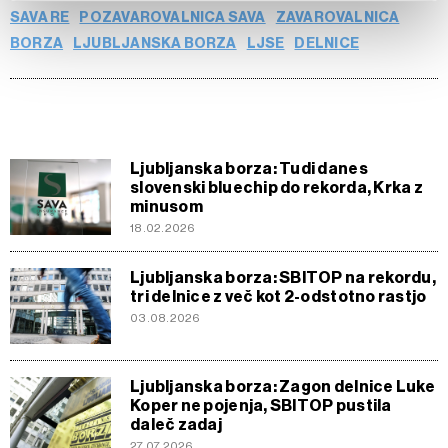
d.o.o. in
Partnerji
. Več o podatkih, ki jih obdelujemo, in o
SAVA RE
POZAVAROVALNICA SAVA
ZAVAROVALNICA
vaših pravicah glede teh podatkov najdete v naši
Politiki
BORZA
LJUBLJANSKA BORZA
LJSE
DELNICE
zasebnosti
, o piškotkih in drugih podobnih tehnologijah
pa v
Politiki piškotkov
.
Piškotke lahko kadar koli ponovno prilagodite tako, da
kliknete možnost »Prikaži podrobnosti«. Privolitev lahko
kadar koli prekličete brez kakršnih koli posledic.
Ljubljanska borza: Tudi danes
slovenski bluechip do rekorda, Krka z
minusom
18.02.2026
Ljubljanska borza: SBITOP na rekordu,
tri delnice z več kot 2-odstotno rastjo
03.08.2026
Ljubljanska borza: Zagon delnice Luke
Koper ne pojenja, SBITOP pustila
daleč zadaj
27.07.2026