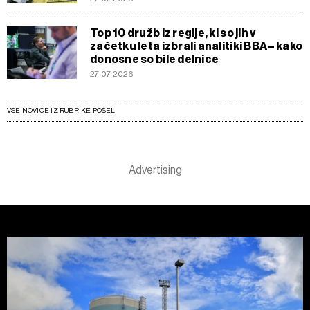
Top 10 družb iz regije, ki so jih v
začetku leta izbrali analitiki BBA – kako
donosne so bile delnice
27.07.2026
VSE NOVICE IZ RUBRIKE POSEL