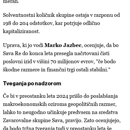
merah.
Solventnostni količnik skupine ostaja v razponu od
198 do 204 odstotkov, kar potrjuje odlično
kapitaliziranost.
Uprava, ki jo vodi
Marko Jazbec
, ocenjuje, da bo
Sava Re do konca leta presegla načrtovani čisti
poslovni izid v višini 70 milijonov evrov, "če bodo
škodne razmere in finančni trgi ostali stabilni."
Tveganja po nadzorom
Če bi v preostanku leta 2024 prišlo do poslabšanja
makroekonomskih oziroma geopolitičnih razmer,
lahko to neugodno učinkuje predvsem na sredstva
Zavarovalne skupine Sava, pravijo. Zato ocenjujejo,
da bodo tržna tveganja tudi v preostanku leta še