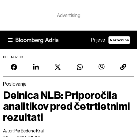
Prijava
Naročnina
DELI NOVICO
Poslovanje
Delnica NLB: Priporočila
analitikov pred četrtletnimi
rezultati
Avtor:
Pia Bedene Kralj