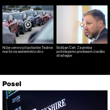
Nižje cene vozil potisnile Tesline
Boštjan Čeh: Za preboj
marže na sedemletno dno
potrebujemo predvsem izvedbo
strategije
Posel