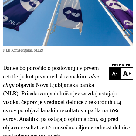
NLB Komercijalna banka
TEXT SIZE
Danes bo poročilo o poslovanju v prvem
-
+
četrtletju kot prva med slovenskimi
blue
chipi
objavila Nova Ljubljanska banka
(NLB). Pričakovanja delničarjev za zdaj ostajajo
visoka, čeprav je vrednost delnice z rekordnih 114
evrov po objavi lanskih rezultatov upadla na 109
evrov. A
nalitiki pa ostajajo
optimistični, saj pred
objavo rezultatov 12-mesečno ciljno vrednost delnice
postavljajo pri 139 evrih.