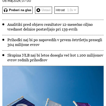
08. maj 2024, 07:00
Preberi na glas
Ustavi
Hitrost
Analitiki pred objavo rezultatov 12-mesečno ciljno
vrednost delnice postavljajo pri 139 evrih
Prihodki naj bi po napovedih v prvem četrtletju presegli
304 milijone evrov
Skupina NLB naj bi letos dosegla več kot 1.100 milijonov
evrov rednih prihodkov