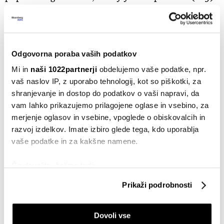
Držanja (
hold
) ali prodaje (
sell
) ne priporoča nihče.
Odgovorna poraba vaših podatkov
Mi in
naši 1022partnerji
obdelujemo vaše podatke, npr.
vaš naslov IP, z uporabo tehnologij, kot so piškotki, za
shranjevanje in dostop do podatkov o vaši napravi, da
vam lahko prikazujemo prilagojene oglase in vsebino, za
Najnovejši oceni sta podala
Samuel Goodacre
iz
merjenje oglasov in vsebine, vpoglede o obiskovalcih in
investicijske družbe JP Morgan, in sicer pri 186 evrih,
razvoj izdelkov. Imate izbiro glede tega, kdo uporablja
in
Mladen Dodig
iz bančne skupine Erste Group, ki
vaše podatke in za kakšne namene.
ciljno ceno postavlja pri 142 evrih.
Simon Nellis
iz
finančne družbe Citi je oceno podal 17. aprila, 12-
Če dovolite, želimo tudi:
mesečno ciljno ceno pa postavlja pri 150 evrih.
Zbirati informacije o vaši geografski lokaciji, ki so
Prikaži podrobnosti
lahko točni do nekaj metrov
Zanimivo je, da je pred objavo poslovnih rezultatov za
Identificirati napravo z aktivnim preverjanjem
leto 2023 ciljno ceno postavil precej nižje, pri 135
Dovoli vse
lastnosti (odčitavanje prstnih odtisov)
evrih.