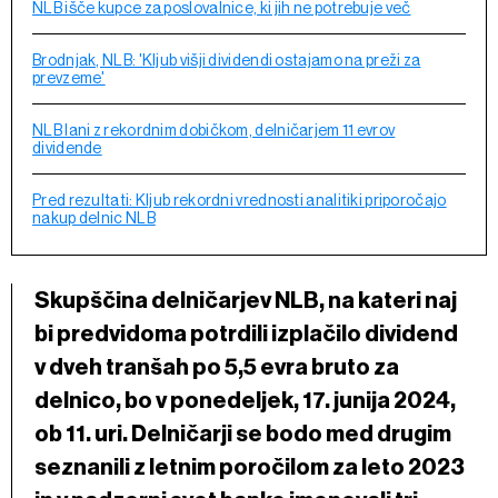
NLB išče kupce za poslovalnice, ki jih ne potrebuje več
Brodnjak, NLB: 'Kljub višji dividendi ostajamo na preži za
prevzeme'
NLB lani z rekordnim dobičkom, delničarjem 11 evrov
dividende
Pred rezultati: Kljub rekordni vrednosti analitiki priporočajo
nakup delnic NLB
Skupščina delničarjev NLB, na kateri naj
bi predvidoma potrdili izplačilo dividend
v dveh tranšah po 5,5 evra bruto za
delnico, bo v ponedeljek, 17. junija 2024,
ob 11. uri. Delničarji se bodo med drugim
seznanili z letnim poročilom za leto 2023