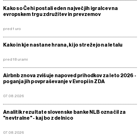
Kako so Čehi postali eden največjih igralcev na
evropskem trgu združitev in prevzemov
pred 1 uro
Kako in kje nastane hrana, ki jo strežejo na letalu
pred 18 urami
Airbnb znova zvišuje napoved prihodkov za leto 2026 -
poganja jih povpraševanje v Evropi in ZDA
07.08.2026
Analitik rezultate slovenske banke NLB označil za
"nevtralne" - kaj bo z delnico
07.08.2026