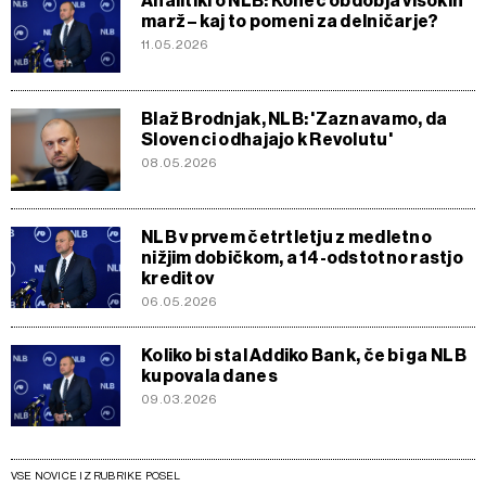
Analitiki o NLB: Konec obdobja visokih
marž – kaj to pomeni za delničarje?
11.05.2026
Blaž Brodnjak, NLB: 'Zaznavamo, da
Slovenci odhajajo k Revolutu'
08.05.2026
NLB v prvem četrtletju z medletno
nižjim dobičkom, a 14-odstotno rastjo
kreditov
06.05.2026
Koliko bi stal Addiko Bank, če bi ga NLB
kupovala danes
09.03.2026
VSE NOVICE IZ RUBRIKE POSEL