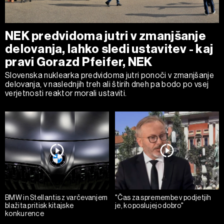
NEK predvidoma jutri v zmanjšanje
delovanja, lahko sledi ustavitev - kaj
pravi Gorazd Pfeifer, NEK
Slovenska nuklearka predvidoma jutri ponoči v zmanjšanje
delovanja, v naslednjih treh ali štirih dneh pa bodo po vsej
verjetnosti reaktor morali ustaviti.
BMW in Stellantis z varčevanjem
"Čas za spremembe v podjetjih
blažita pritisk kitajske
je, ko poslujejo dobro"
konkurence