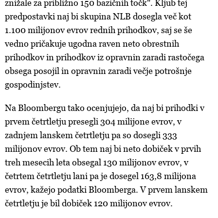
znižale za približno 150 bazičnih točk". Kljub tej
predpostavki naj bi skupina NLB dosegla več kot
1.100 milijonov evrov rednih prihodkov, saj se še
vedno pričakuje ugodna raven neto obrestnih
prihodkov in prihodkov iz opravnin zaradi rastočega
obsega posojil in opravnin zaradi večje potrošnje
gospodinjstev.
Na Bloombergu tako ocenjujejo, da naj bi prihodki v
prvem četrtletju presegli 304 milijone evrov, v
zadnjem lanskem četrtletju pa so dosegli 333
milijonov evrov. Ob tem naj bi neto dobiček v prvih
treh mesecih leta obsegal 130 milijonov evrov, v
četrtem četrtletju lani pa je dosegel 163,8 milijona
evrov, kažejo podatki Bloomberga. V prvem lanskem
četrtletju je bil dobiček 120 milijonov evrov.