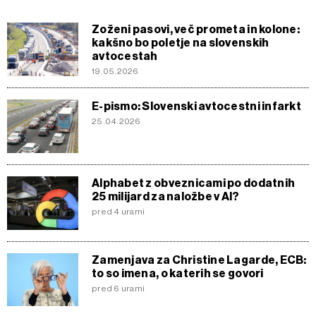
Zoženi pasovi, več prometa in kolone:
kakšno bo poletje na slovenskih
avtocestah
19.05.2026
E-pismo: Slovenski avtocestni infarkt
25.04.2026
Alphabet z obveznicami po dodatnih
25 milijard za naložbe v AI?
pred 4 urami
Zamenjava za Christine Lagarde, ECB:
to so imena, o katerih se govori
pred 6 urami