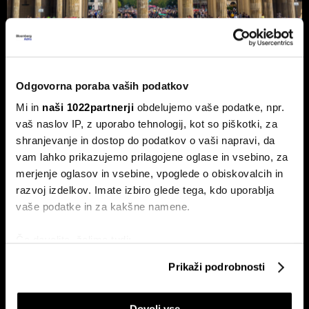
Nemčija voli: Zgodovinsko zmago
Odgovorna poraba vaših podatkov
AfD in potop Merza lahko prepreči le
Mi in
naši 1022partnerji
obdelujemo vaše podatke, npr.
'slovenski scenarij'
vaš naslov IP, z uporabo tehnologij, kot so piškotki, za
Septembra v Saški-Anhalt, Berlinu in Mecklenburg-
shranjevanje in dostop do podatkov o vaši napravi, da
Predpomorjanski deželne volitve, ki bodo podale oceno
Merzeve vlade.
vam lahko prikazujemo prilagojene oglase in vsebino, za
merjenje oglasov in vsebine, vpoglede o obiskovalcih in
razvoj izdelkov. Imate izbiro glede tega, kdo uporablja
vaše podatke in za kakšne namene.
Če dovolite, želimo tudi:
Zbirati informacije o vaši geografski lokaciji, ki so
Prikaži podrobnosti
lahko točni do nekaj metrov
Identificirati napravo z aktivnim preverjanjem
Ceuta maje Schengen;
Pred vmesnimi volitvami v ZDA:
Dovoli vse
lastnosti (odčitavanje prstnih odtisov)