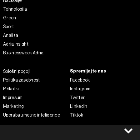
Razkošje
Tehnologija
Green
Šport
Analiza
Adria Insight
Businessweek Adria
Spremljajte nas
Splošni pogoji
Politika zasebnosti
Facebook
Piškotki
Instagram
Impresum
Twitter
Marketing
Linkedin
Uporaba umetne inteligence
Tiktok
©2022 - 2026 Bloomberg L.P. All Rights Reserved. BLOOMBERG and