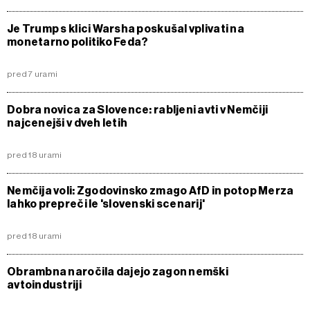
Je Trump s klici Warsha poskušal vplivati na
monetarno politiko Feda?
pred 7 urami
Dobra novica za Slovence: rabljeni avti v Nemčiji
najcenejši v dveh letih
pred 18 urami
Nemčija voli: Zgodovinsko zmago AfD in potop Merza
lahko prepreči le 'slovenski scenarij'
pred 18 urami
Obrambna naročila dajejo zagon nemški
avtoindustriji