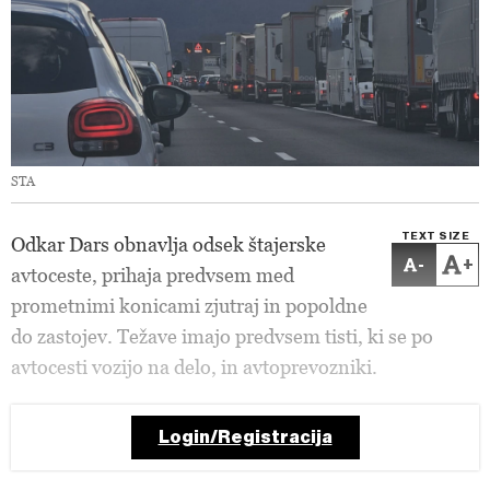
STA
TEXT SIZE
Odkar Dars obnavlja odsek štajerske
-
+
avtoceste, prihaja predvsem med
prometnimi konicami zjutraj in popoldne
do zastojev. Težave imajo predvsem tisti, ki se po
avtocesti vozijo na delo, in avtoprevozniki.
Login/Registracija