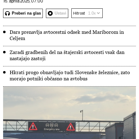
16. aprila 2025, 07:00
Preberi na glas
Ustavi
Hitrost
Dars prenavlja avtocestni odsek med Mariborom in
Celjem
Zaradi gradbenih del na štajerski avtocesti vsak dan
nastajajo zastoji
Hkrati progo obnavljajo tudi Slovenske železnice, zato
morajo potniki občasno na avtobus