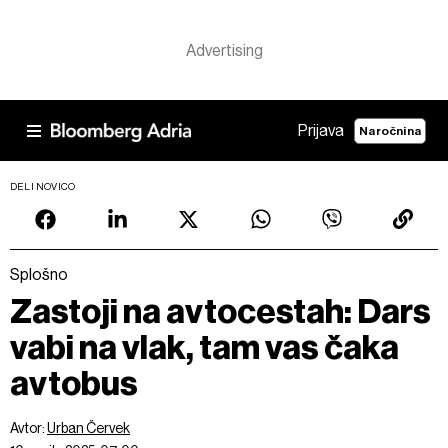
Prijava
Naročnina
DELI NOVICO
Splošno
Zastoji na avtocestah: Dars
vabi na vlak, tam vas čaka
avtobus
Avtor:
Urban Červek