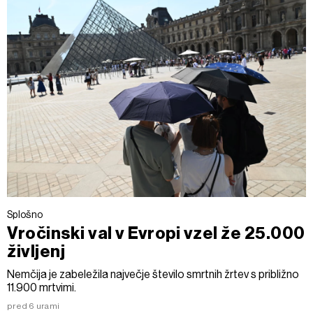
Splošno
Vročinski val v Evropi vzel že 25.000
življenj
Nemčija je zabeležila največje število smrtnih žrtev s približno
11.900 mrtvimi.
pred 6 urami