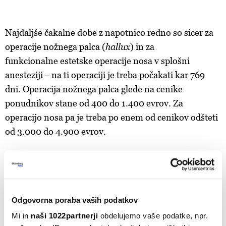
Najdaljše čakalne dobe
z napotnico redno so sicer za
operacije nožnega palca (
hallux
) in za
funkcionalne estetske operacije nosa v splošni
anesteziji ‒ na ti operaciji je treba počakati kar 769
dni. Operacija nožnega palca glede na cenike
ponudnikov stane od 400 do 1.400 evrov. Za
operacijo nosa pa je treba po enem od cenikov odšteti
od 3.000 do 4.900 evrov.
Najdaljša čakalna doba med vsemi storitvami pa po
zadnjih podatkih NIJZ
pripada revmatološkemu pregledu s stopnjo nujnosti
redno
– 902 dneva. Pregled stane od 100 do 140
Odgovorna poraba vaših podatkov
evrov, sodeč po objavljenih cenikih.
Mi in
naši 1022partnerji
obdelujemo vaše podatke, npr.