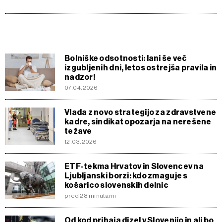
Bolniške odsotnosti: lani še več
izgubljenih dni, letos ostrejša pravila in
nadzor!
07.04.2026
Vlada z novo strategijo za zdravstvene
kadre, sindikat opozarja na nerešene
težave
12.03.2026
ETF-tekma Hrvatov in Slovencev na
Ljubljanski borzi: kdo zmaguje s
košarico slovenskih delnic
pred 28 minutami
Od kod prihaja dizel v Slovenijo in ali bo