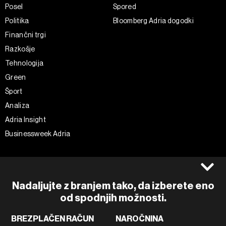
Posel
Spored
Politika
Bloomberg Adria dogodki
Finančni trgi
Razkošje
Tehnologija
Green
Šport
Analiza
Adria Insight
Businessweek Adria
Spremljajte nas
Splošni pogoji
Politika zasebnosti
Facebook
Nadaljujte z branjem tako, da izberete eno
Piškotki
Instagram
od spodnjih možnosti.
Impresum
Twitter
BREZPLAČEN RAČUN
NAROČNINA
Marketing
Linkedin