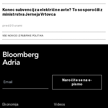
Konec subvencij za električne avte? To so sporočili z
ministrstva Jerneja Vrtovca
pred 20 urami
VSE NOVICE IZ RUBRIKE POLITIKA
Naročite se na e-
pismo
Ekonomija
Videos