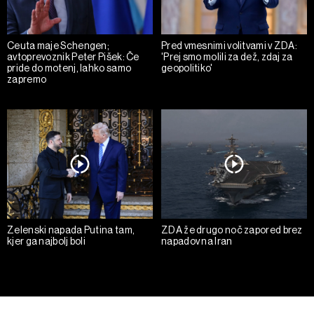
Ceuta maje Schengen;
Pred vmesnimi volitvami v ZDA:
avtoprevoznik Peter Pišek: Če
'Prej smo molili za dež, zdaj za
pride do motenj, lahko samo
geopolitiko'
zapremo
Zelenski napada Putina tam,
ZDA že drugo noč zapored brez
kjer ga najbolj boli
napadov na Iran