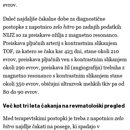
evrov.
Daleč najdaljše čakalne dobe za diagnostične
postopke z napotnico
zelo hitro
po zadnjih podatkih
NIJZ so za preiskave ožilja z magnetno resonanco.
Preiskava pljučnih arterij s kontrastnim slikanjem
TOF, za katero se čaka kar 423 dni, stane okoli 210
evrov, preiskava pljučnih ven s kontrastnim slikanjem
okoli 290 evrov, preiskava žil (angiografija) trebuha z
magnetno resonanco s kontrastnim slikanjem stane
okoli 350 evrov, običajni ultrazvok mehkih tkiv pa od
80 do 90 evrov.
Več kot tri leta čakanja na revmatološki pregled
Med terapevtskimi postopki je treba z napotnico
zelo
hitro
najdlje čakati na posege, ki spadajo v