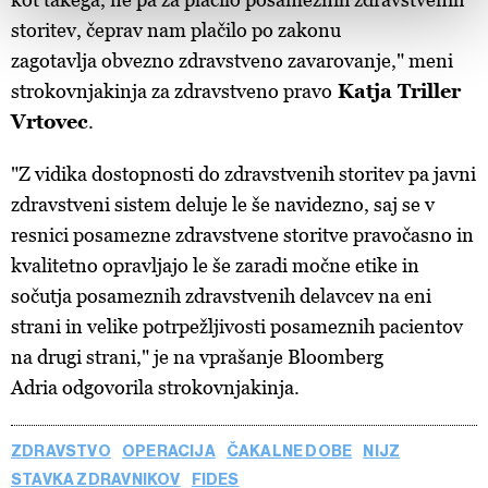
vaših pravicah glede teh podatkov najdete v naši
Politiki
storitev, čeprav nam plačilo po zakonu
zasebnosti
, o piškotkih in drugih podobnih tehnologijah
zagotavlja obvezno zdravstveno zavarovanje," meni
pa v
Politiki piškotkov
.
strokovnjakinja za zdravstveno pravo
Katja Triller
Piškotke lahko kadar koli ponovno prilagodite tako, da
Vrtovec
.
kliknete možnost »Prikaži podrobnosti«. Privolitev lahko
kadar koli prekličete brez kakršnih koli posledic.
"Z vidika dostopnosti do zdravstvenih storitev pa javni
zdravstveni sistem deluje le še navidezno, saj se v
resnici posamezne zdravstvene storitve pravočasno in
kvalitetno opravljajo le še zaradi močne etike in
sočutja posameznih zdravstvenih delavcev na eni
strani in velike potrpežljivosti posameznih pacientov
na drugi strani," je na vprašanje Bloomberg
Adria odgovorila strokovnjakinja.
ZDRAVSTVO
OPERACIJA
ČAKALNE DOBE
NIJZ
STAVKA ZDRAVNIKOV
FIDES