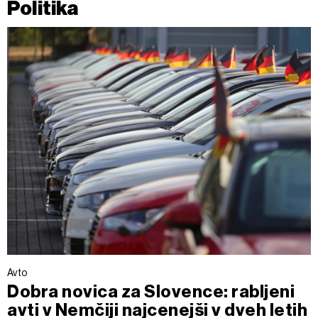
Politika
Avto
Dobra novica za Slovence: rabljeni
avti v Nemčiji najcenejši v dveh letih