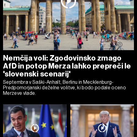
Nemčija voli: Zgodovinsko zmago
AfD in potop Merza lahko prepreči le
'slovenski scenarij'
Septembra v Saški-Anhalt, Berlinu in Mecklenburg-
Predpomorjanski deželne volitve, ki bodo podale oceno
Merzeve vlade.