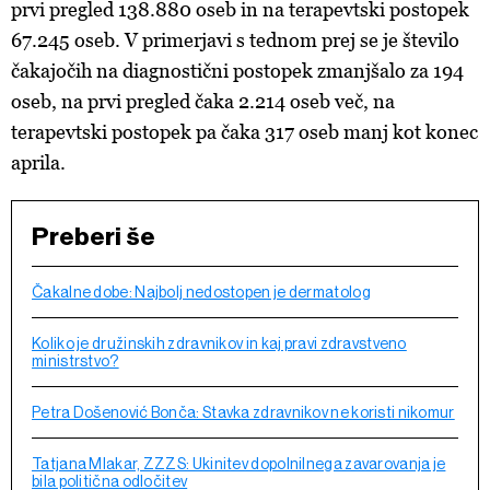
prvi pregled 138.880 oseb in na terapevtski postopek
67.245 oseb. V primerjavi s tednom prej se je število
čakajočih na diagnostični postopek zmanjšalo za 194
oseb, na prvi pregled čaka 2.214 oseb več, na
terapevtski postopek pa čaka 317 oseb manj kot konec
aprila.
Preberi še
Čakalne dobe: Najbolj nedostopen je dermatolog
Koliko je družinskih zdravnikov in kaj pravi zdravstveno
ministrstvo?
Petra Došenović Bonča: Stavka zdravnikov ne koristi nikomur
Tatjana Mlakar, ZZZS: Ukinitev dopolnilnega zavarovanja je
bila politična odločitev