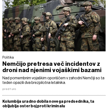
Politika
Nemčijo pretresa več incidentov z
droni nad njenimi vojaškimi bazami
Nad pomembnim vojaškim oporiščem v zahodni Nemčiji so ta
teden opazili dva brezpilotna letalnika.
pred 1 uro
Kolumbija uradno dobila novega predsednika, ta
obljublja oster boj proti kriminalu