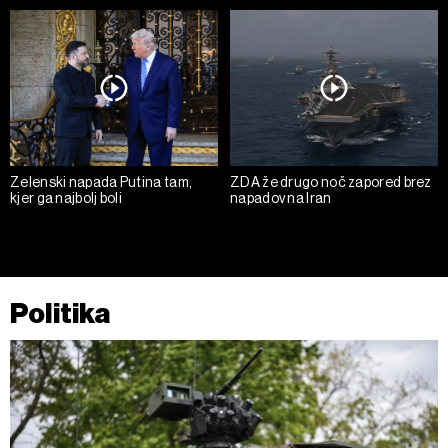
Zelenski napada Putina tam,
ZDA že drugo noč zapored brez
kjer ga najbolj boli
napadov na Iran
Politika