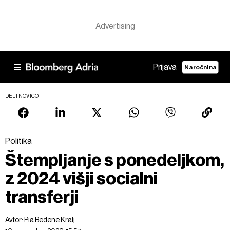
Prijava
Naročnina
DELI NOVICO
Politika
Štempljanje s ponedeljkom,
z 2024 višji socialni
transferji
Avtor:
Pia Bedene Kralj