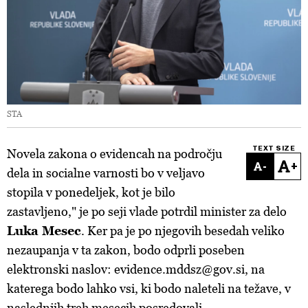
STA
TEXT SIZE
Novela zakona o evidencah na področju
-
+
dela in socialne varnosti bo v veljavo
stopila v ponedeljek, kot je bilo
zastavljeno," je po seji vlade potrdil minister za delo
Luka Mesec
. Ker pa je po njegovih besedah veliko
nezaupanja v ta zakon, bodo odprli poseben
elektronski naslov: evidence.mddsz@gov.si, na
katerega bodo lahko vsi, ki bodo naleteli na težave, v
naslednjih treh mesecih posredovali