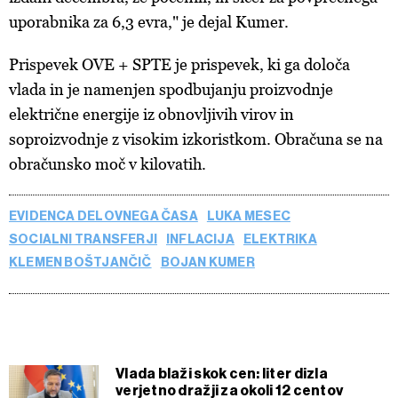
Piškotke lahko kadar koli ponovno prilagodite tako, da
uporabnika za 6,3 evra," je dejal Kumer.
kliknete možnost »Prikaži podrobnosti«. Privolitev lahko
kadar koli prekličete brez kakršnih koli posledic.
Prispevek OVE + SPTE je prispevek, ki ga določa
vlada in je namenjen spodbujanju proizvodnje
električne energije iz obnovljivih virov in
soproizvodnje z visokim izkoristkom. Obračuna se na
obračunsko moč v kilovatih.
EVIDENCA DELOVNEGA ČASA
LUKA MESEC
SOCIALNI TRANSFERJI
INFLACIJA
ELEKTRIKA
KLEMEN BOŠTJANČIČ
BOJAN KUMER
Vlada blaži skok cen: liter dizla
verjetno dražji za okoli 12 centov