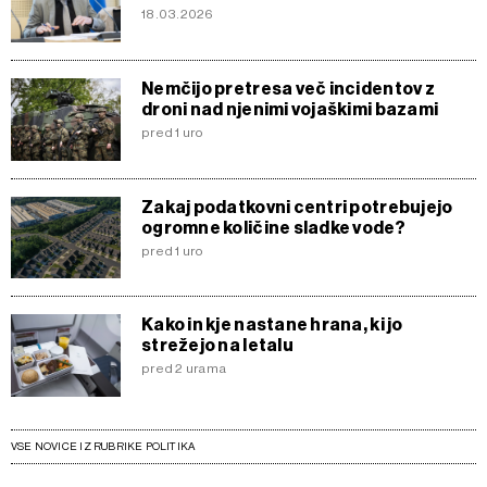
18.03.2026
Nemčijo pretresa več incidentov z
droni nad njenimi vojaškimi bazami
pred 1 uro
Zakaj podatkovni centri potrebujejo
ogromne količine sladke vode?
pred 1 uro
Kako in kje nastane hrana, ki jo
strežejo na letalu
pred 2 urama
VSE NOVICE IZ RUBRIKE POLITIKA