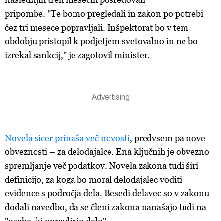
pripombe. "Te bomo pregledali in zakon po potrebi
čez tri mesece popravljali. Inšpektorat bo v tem
obdobju pristopil k podjetjem svetovalno in ne bo
izrekal sankcij," je zagotovil minister.
Novela sicer prinaša več novosti
, predvsem pa nove
obveznosti – za delodajalce. Ena ključnih je obvezno
spremljanje več podatkov. Novela zakona tudi širi
definicijo, za koga bo moral delodajalec voditi
evidence s področja dela. Besedi delavec so v zakonu
dodali navedbo, da se členi zakona nanašajo tudi na
"osebe, ki opravljajo delo".