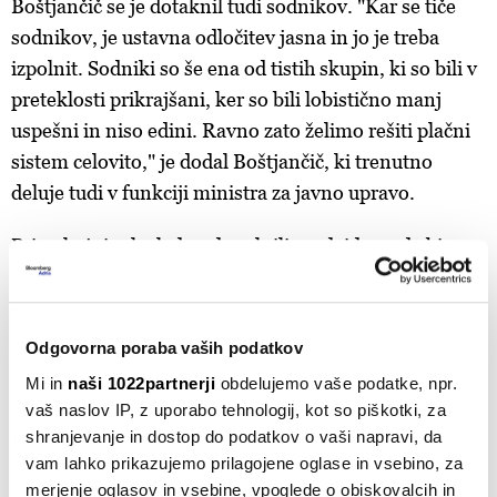
Boštjančič se je dotaknil tudi sodnikov. "Kar se tiče
sodnikov, je ustavna odločitev jasna in jo je treba
izpolnit. Sodniki so še ena od tistih skupin, ki so bili v
preteklosti prikrajšani, ker so bili lobistično manj
uspešni in niso edini. Ravno zato želimo rešiti plačni
sistem celovito," je dodal Boštjančič, ki trenutno
deluje tudi v funkciji ministra za javno upravo.
Pri pokojninah vlada z dopolnili predvideva, da bi se
prihodnje leto uskladitev delno opravila že pri
izplačilu pokojnin in drugih prejemkov v januarju, in
sicer v višini 8,2 odstotka. "To je višina redne
Odgovorna poraba vaših podatkov
uskladitve, ki jo po zadnjih podatkih kaže izračun
Mi in
naši 1022partnerji
obdelujemo vaše podatke, npr.
Urada za makroekonomske analize in razvoj (Umar),"
vaš naslov IP, z uporabo tehnologij, kot so piškotki, za
je navedel minister. Končna uskladitev pa se bo po
shranjevanje in dostop do podatkov o vaši napravi, da
njegovih besedah v skladu s pokojninskim zakonom
vam lahko prikazujemo prilagojene oglase in vsebino, za
merjenje oglasov in vsebine, vpoglede o obiskovalcih in
opravila pri izplačilu pokojnin za mesec februar, pri