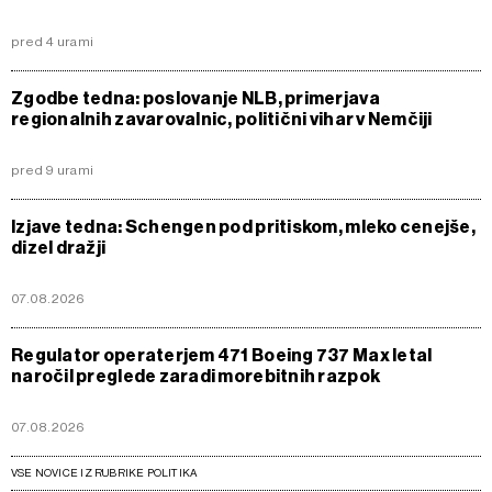
pred 4 urami
Zgodbe tedna: poslovanje NLB, primerjava
regionalnih zavarovalnic, politični vihar v Nemčiji
pred 9 urami
Izjave tedna: Schengen pod pritiskom, mleko cenejše,
dizel dražji
07.08.2026
Regulator operaterjem 471 Boeing 737 Max letal
naročil preglede zaradi morebitnih razpok
07.08.2026
VSE NOVICE IZ RUBRIKE POLITIKA