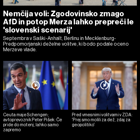
Nemčija voli: Zgodovinsko zmago
AfD in potop Merza lahko prepreči le
'slovenski scenarij'
Septembra v Saški-Anhalt, Berlinu in Mecklenburg-
Predpomorjanski deželne volitve, ki bodo podale oceno
Merzeve vlade.
Ceuta maje Schengen;
Pred vmesnimi volitvami v ZDA:
avtoprevoznik Peter Pišek: Če
'Prej smo molili za dež, zdaj za
pride do motenj, lahko samo
geopolitiko'
zapremo