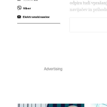
odpira tudi vprašanje
Viber
navijačev in prihod
Elektronski naslov