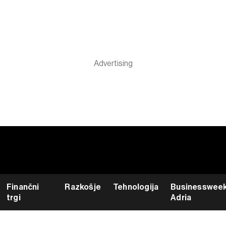
Finančni
Razkošje
Tehnologija
Businesswee
trgi
Adria