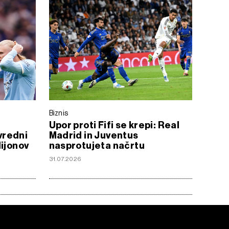
Biznis
Upor proti Fifi se krepi: Real
vredni
Madrid in Juventus
lijonov
nasprotujeta načrtu
31.07.2026