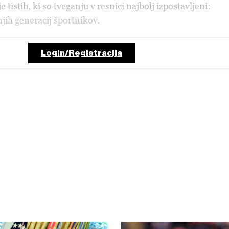
 tistih, ki so tveganju v resnici najbolj izpostavljeni:
njih generacij športnikov.
Login/Registracija