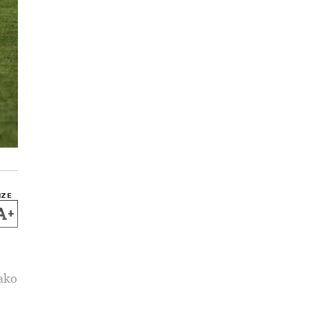
IZE
+
kako