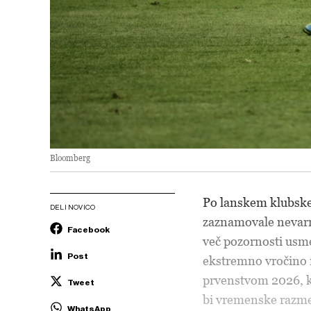
Bloomberg
Po lanskem klubs
DELI NOVICO
zaznamovale nevarno
Facebook
več pozornosti usme
Post
ekstremno vročino 
prvenstvom 2026, ki 
Tweet
bi vremenske razme
WhatsApp