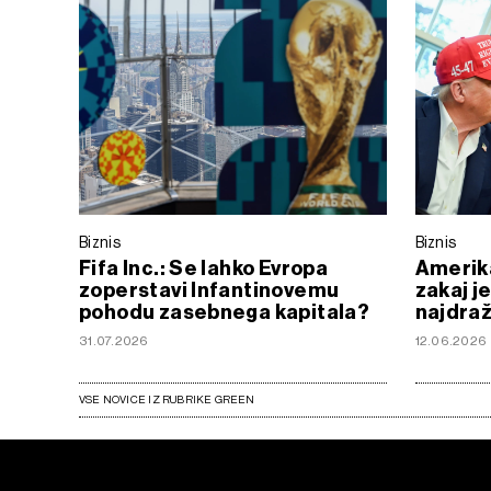
Biznis
Biznis
Fifa Inc.: Se lahko Evropa
Amerika
zoperstavi Infantinovemu
zakaj j
pohodu zasebnega kapitala?
najdraž
31.07.2026
12.06.2026
VSE NOVICE IZ RUBRIKE GREEN