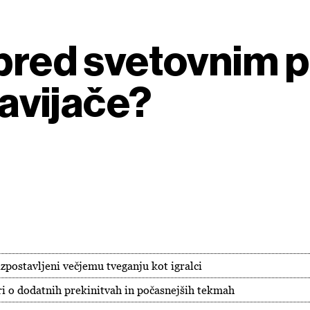
 pred svetovnim 
navijače?
izpostavljeni večjemu tveganju kot igralci
ri o dodatnih prekinitvah in počasnejših tekmah