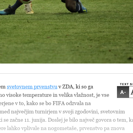
TEXT S
kem
svetovnem prvenstvu
v ZDA, ki so ga
-
 visoke temperature in velika vlažnost, je vse
rjene v to, kako se bo FIFA odzvala na
med največjim turnirjem v svoji zgodovini, svetovnim
se začne 11. junija. Doslej je bilo največ govora o tem, 
re lahko vplivale na nogometaše, prvenstvo pa znova