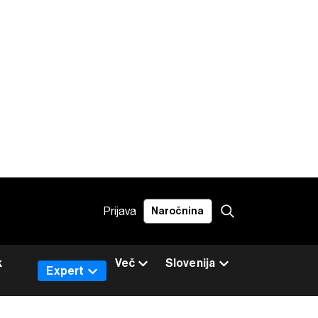
Prijava
Naročnina
k
Več
Slovenija
Expert