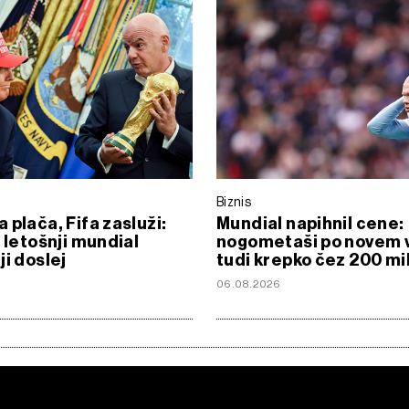
Biznis
 plača, Fifa zasluži:
Mundial napihnil cene:
e letošnji mundial
nogometaši po novem 
ji doslej
tudi krepko čez 200 mi
06.08.2026