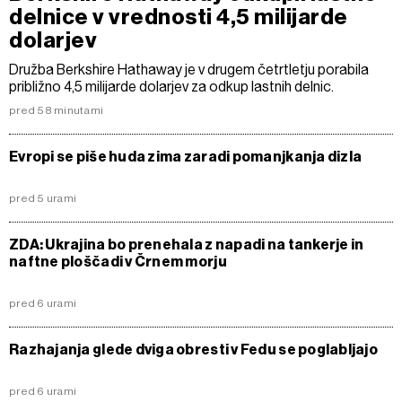
delnice v vrednosti 4,5 milijarde
dolarjev
Družba Berkshire Hathaway je v drugem četrtletju porabila
približno 4,5 milijarde dolarjev za odkup lastnih delnic.
pred 58 minutami
Evropi se piše huda zima zaradi pomanjkanja dizla
pred 5 urami
ZDA: Ukrajina bo prenehala z napadi na tankerje in
naftne ploščadi v Črnem morju
pred 6 urami
Razhajanja glede dviga obresti v Fedu se poglabljajo
pred 6 urami