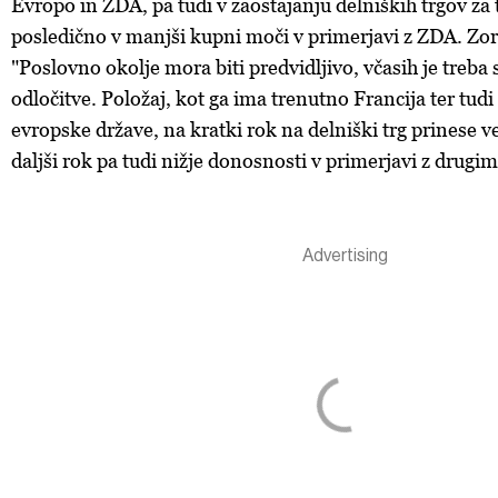
Evropo in ZDA, pa tudi v zaostajanju delniških trgov za t
posledično v manjši kupni moči v primerjavi z ZDA. Z
"Poslovno okolje mora biti predvidljivo, včasih je treba s
odločitve. Položaj, kot ga ima trenutno Francija ter tud
evropske države, na kratki rok na delniški trg prinese v
daljši rok pa tudi nižje donosnosti v primerjavi z drugi