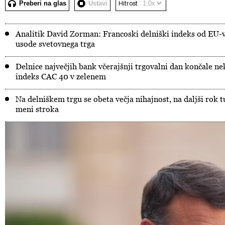
Preberi na glas
Ustavi
Hitrost
Analitik David Zorman: Francoski delniški indeks od EU-vo
usode svetovnega trga
Delnice največjih bank včerajšnji trgovalni dan končale ne
indeks CAC 40 v zelenem
Na delniškem trgu se obeta večja nihajnost, na daljši rok t
meni stroka