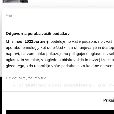
Berkshire Hathaway odkupil lastne
delnice v vrednosti 4,5 milijarde
dolarjev
pred 58 minutami
Odgovorna poraba vaših podatkov
Mi in
naši 1022partnerji
obdelujemo vaše podatke, npr. vaš n
VSE NOVICE IZ RUBRIKE FINANČNI TRGI
uporabo tehnologij, kot so piškotki, za shranjevanje in dosto
napravi, da vam lahko prikazujemo prilagojene oglase in vse
oglasov in vsebine, vpoglede o obiskovalcih in razvoj izdelko
glede tega, kdo uporablja vaše podatke in za kakšne namene
Če dovolite, želimo tudi:
Zbirati informacije o vaši geografski lokaciji, ki so la
metrov
Identificirati napravo z aktivnim preverjanjem lastnost
Prika
prstnih odtisov)
Poglejte si še, kako se obdelujejo vaši osebni podatki in nast