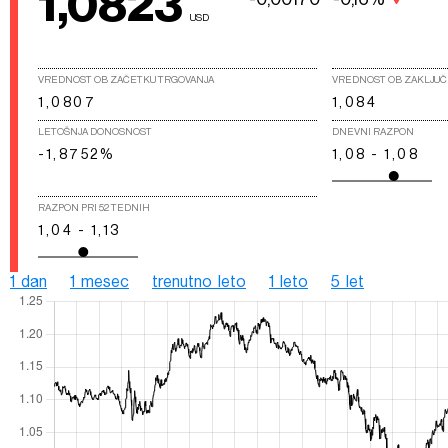
1,0823
USD
VREDNOST OB ZAČETKU TRGOVANJA
VREDNOST OB ZAKLJUČ
1,0807
1,084
LETOŠNJA DONOSNOST
DNEVNI RAZPON
-1,8752%
1,08 - 1,08
RAZPON PRI 52 TEDNIH
1,04 - 1,13
1 dan
1 mesec
trenutno leto
1 leto
5 let