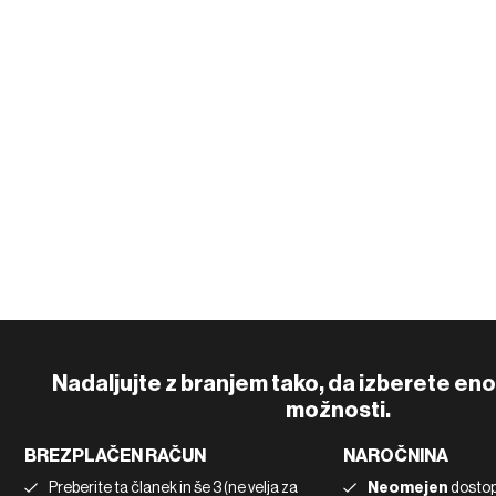
Nadaljujte z branjem tako, da izberete en
možnosti.
BREZPLAČEN RAČUN
NAROČNINA
Preberite ta članek in še 3 (ne velja za
Neomejen
dostop