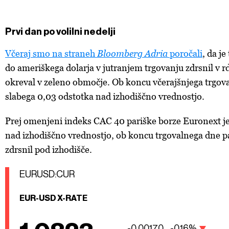
Prvi dan po volilni nedelji
Včeraj smo na straneh
Bloomberg Adria
poročali
, da je
do ameriškega dolarja v jutranjem trgovanju zdrsnil v rd
okreval v zeleno območje. Ob koncu včerajšnjega trgova
slabega 0,03 odstotka nad izhodiščno vrednostjo.
Prej omenjeni indeks CAC 40 pariške
borze
Euronext je
nad izhodiščno vrednostjo, ob koncu trgovalnega dne pa
zdrsnil pod izhodišče.
EURUSD:CUR
EUR-USD X-RATE
-0,00170
-0,16%