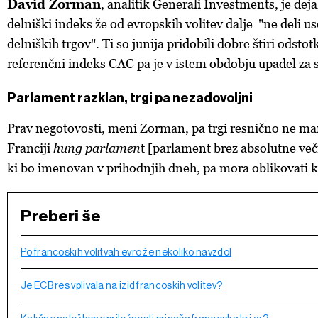
David Zorman
, analitik Generali Investments, je deja
delniški indeks že od evropskih volitev dalje "ne deli u
delniških trgov". Ti so junija pridobili dobre štiri odstot
referenčni indeks CAC pa je v istem obdobju upadel za s
Parlament razklan, trgi pa nezadovoljni
Prav negotovosti, meni Zorman, pa trgi resnično ne ma
Franciji
hung parlamen
t [parlament brez absolutne več
ki bo imenovan v prihodnjih dneh, pa mora oblikovati ko
Preberi še
Po francoskih volitvah evro že nekoliko navzdol
Je ECB res vplivala na izid francoskih volitev?