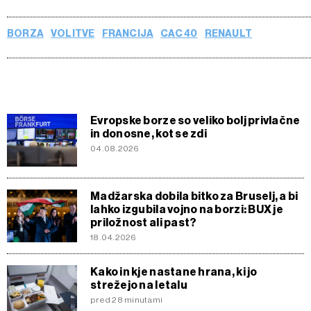
BORZA
VOLITVE
FRANCIJA
CAC 40
RENAULT
Evropske borze so veliko bolj privlačne
in donosne, kot se zdi
04.08.2026
Madžarska dobila bitko za Bruselj, a bi
lahko izgubila vojno na borzi: BUX je
priložnost ali past?
18.04.2026
Kako in kje nastane hrana, ki jo
strežejo na letalu
pred 28 minutami