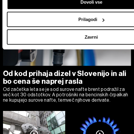
Dovoli vse
preference v
razdelku o podrobnostih
. Lahko spremenite al
dovoljenje kadarkoli iz Izjave o piškotkih.
Prilagodi
Skupni upravljavci obdelave so HD-WIN ARENA SPORT d.o.
o podatkih, ki jih obdelujemo, in o vaših pravicah glede teh 
Zavrni
naši
Politiki zasebnosti
, o piškotkih in drugih podobnih tehn
Politiki piškotkov
.
Piškotke lahko kadar koli ponovno prilagodite tako, da klikn
podrobnosti«. Privolitev lahko kadar koli prekličete brez kakr
Od kod prihaja dizel v Slovenijo in ali
bo cena še naprej rasla
Od začetka leta se je sod surove nafte brent podražil za
več kot 30 odstotkov. A potrošniki na bencinskih črpalkah
ne kupujejo surove nafte, temveč njihove derivate.