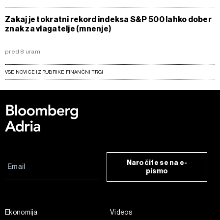
Zakaj je tokratni rekord indeksa S&P 500 lahko dober
znak za vlagatelje (mnenje)
pred 8 urami
VSE NOVICE IZ RUBRIKE FINANČNI TRGI
Naročite se na e-
pismo
Ekonomija
Videos