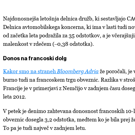
Najdonosnejša letošnja delnica družb, ki sestavljajo CA
Delnica avtomobilskega koncerna, ki ima v lasti tudi n
od začetka leta podražila za 35 odstotkov, a je včerajšnj
malenkost v rdečem (‒0,38 odstotka).
Donos na francoski dolg
Kakor smo na straneh
Bloomberg Adria
že poročali, je 
burno tudi na francoskem trgu obveznic. Razlika v stro
Francije je v primerjavi z Nemčijo v zadnjem času doseg
leta 2012.
V petek je denimo zahtevana donosnost francoskih 10-l
obveznic dosegla 3,2 odstotka, medtem ko je bila prej ž
To pa je tudi največ v zadnjem letu.