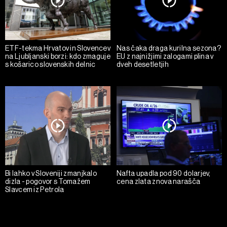
ETF-tekma Hrvatov in Slovencev
Nas čaka draga kurilna sezona?
na Ljubljanski borzi: kdo zmaguje
EU z najnižjimi zalogami plina v
s košarico slovenskih delnic
dveh desetletjih
Bi lahko v Sloveniji zmanjkalo
Nafta upadla pod 90 dolarjev,
dizla - pogovor s Tomažem
cena zlata znova narašča
Slavcem iz Petrola