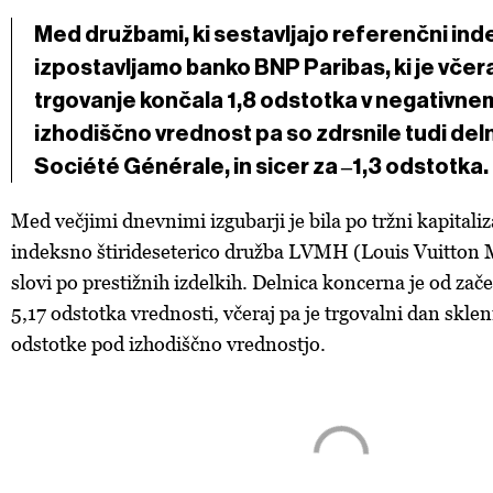
Med družbami, ki sestavljajo referenčni in
izpostavljamo banko BNP Paribas, ki je včer
trgovanje končala 1,8 odstotka v negativne
izhodiščno vrednost pa so zdrsnile tudi del
Société Générale, in sicer za ‒1,3 odstotka.
Med večjimi dnevnimi izgubarji je bila po tržni kapitaliz
indeksno štirideseterico družba LVMH (Louis Vuitton 
slovi po prestižnih izdelkih. Delnica koncerna je od zače
5,17 odstotka vrednosti, včeraj pa je trgovalni dan skleni
odstotke pod izhodiščno vrednostjo.