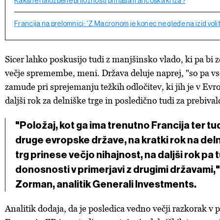
Kakšne naložbene priložnosti prinaša francoska kriza?
Francija na prelomnici: 'Z Macronom je konec ne glede na izid voli
Sicer lahko poskusijo tudi z manjšinsko vlado, ki pa bi z
večje spremembe, meni. Država deluje naprej, "so pa vs
zamude pri sprejemanju težkih odločitev, ki jih je v Evro
daljši rok za delniške trge in posledično tudi za prebival
"Položaj, kot ga ima trenutno Francija ter t
druge evropske države, na kratki rok na deln
trg prinese večjo nihajnost, na daljši rok pa t
donosnosti v primerjavi z drugimi državami,
Zorman, analitik Generali Investments.
Analitik dodaja, da je posledica vedno večji razkorak v