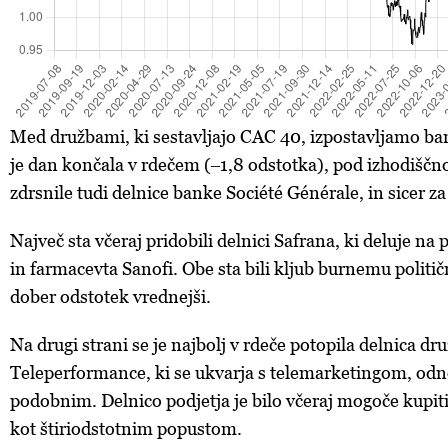
Med družbami, ki sestavljajo CAC 40, izpostavljamo ba
je dan končala v rdečem (‒1,8 odstotka), pod izhodiščn
zdrsnile tudi delnice banke Société Générale, in sicer za
Največ sta včeraj pridobili delnici Safrana, ki deluje na 
in farmacevta Sanofi. Obe sta bili kljub burnemu polit
dober odstotek vrednejši.
Na drugi strani se je najbolj v rdeče potopila delnica dr
Teleperformance, ki se ukvarja s telemarketingom, odn
podobnim. Delnico podjetja je bilo včeraj mogoče kupiti
kot štiriodstotnim popustom.