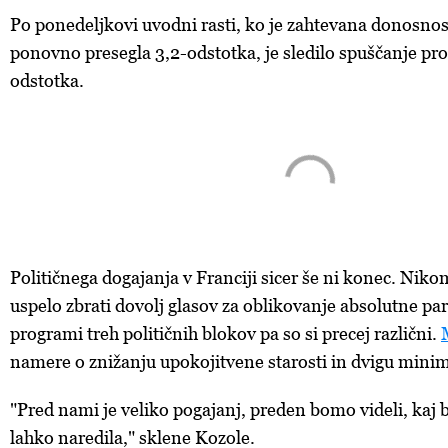
Po ponedeljkovi uvodni rasti, ko je zahtevana donosnos
ponovno presegla 3,2-odstotka,
je sledilo spuščanje pro
odstotka.
Političnega dogajanja v Franciji sicer še ni konec. Nik
uspelo zbrati dovolj glasov za oblikovanje absolutne p
programi treh političnih blokov pa so si precej različni.
namere o znižanju upokojitvene starosti in dvigu minim
"Pred nami je veliko pogajanj, preden bomo videli, kaj 
lahko naredila," sklene Kozole.