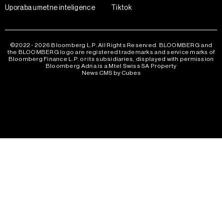
Uporaba umetne inteligence
Tiktok
©2022 - 2026 Bloomberg L.P. All Rights Reserved. BLOOMBERG and
the BLOOMBERG logo are registered trademarks and service marks of
Bloomberg Finance L.P. or its subsidiaries, displayed with permission
Bloomberg Adria is a Mtel Swiss SA Property
News CMS by Cubes