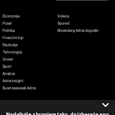
Ekonomija
Videos
Posel
Spored
Politika
Bloomberg Adria dogodki
Finančni trgi
Razkošje
Tehnologija
Green
Šport
Analiza
Adria Insight
Businessweek Adria
Spremljajte nas
Splošni pogoji
Politika zasebnosti
Facebook
Nadaljujte z branjem tako, da izberete eno