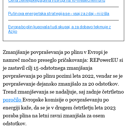
Cena zemeljskega plina v Evropi na 16-mesečnem dnu
Putinova energetska strategija se – vsaj za zdaj – ni izšla
Evropa bo plin kupovala tudi skupaj, a za dobavo tekmuje z
Azijo
Zmanjšanje povpraševanja po plinu v Evropi je
namreč močno preseglo pričakovanja: REPowerEU si
je zastavil cilj 15-odstotnega zmanjšanja
povpraševanja po plinu pozimi leta 2022, vendar se je
povpraševanje dejansko zmanjšalo za 20 odstotkov.
Trend zmanjševanja se nadaljuje, saj zadnje četrtletno
poročilo
Evropske komisije o povpraševanju po
energiji kaže, da se je v drugem četrtletju leta 2023
poraba plina na letni ravni zmanjšala za osem
odstotkov.