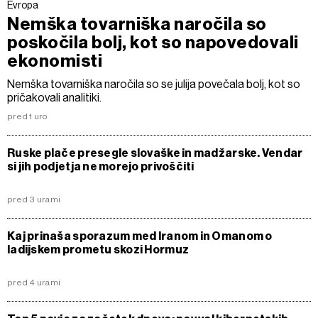
Evropa
Nemška tovarniška naročila so
poskočila bolj, kot so napovedovali
ekonomisti
Nemška tovarniška naročila so se julija povečala bolj, kot so
pričakovali analitiki.
pred 1 uro
Ruske plače presegle slovaške in madžarske. Vendar
si jih podjetja ne morejo privoščiti
pred 3 urami
Kaj prinaša sporazum med Iranom in Omanom o
ladijskem prometu skozi Hormuz
pred 4 urami