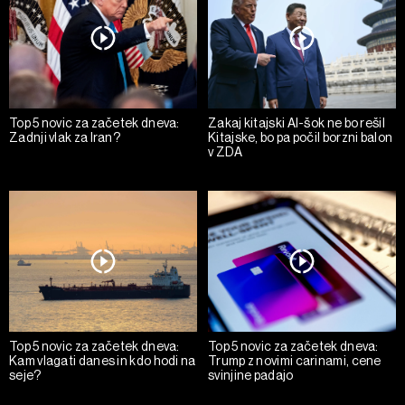
Top 5 novic za začetek dneva:
Zakaj kitajski AI-šok ne bo rešil
Zadnji vlak za Iran?
Kitajske, bo pa počil borzni balon
v ZDA
Top 5 novic za začetek dneva:
Top 5 novic za začetek dneva:
Kam vlagati danes in kdo hodi na
Trump z novimi carinami, cene
seje?
svinjine padajo