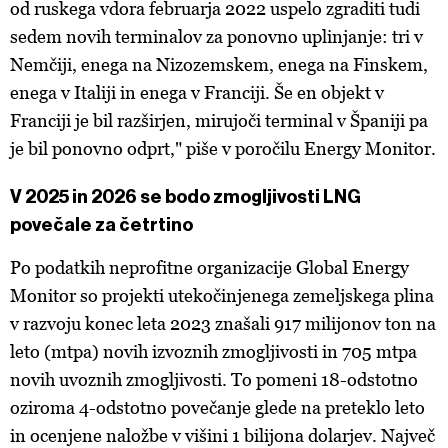
od ruskega vdora februarja 2022 uspelo zgraditi tudi
sedem novih terminalov za ponovno uplinjanje: tri v
Nemčiji, enega na Nizozemskem, enega na Finskem,
enega v Italiji in enega v Franciji. Še en objekt v
Franciji je bil razširjen, mirujoči terminal v Španiji pa
je bil ponovno odprt," piše v poročilu Energy Monitor.
V 2025 in 2026 se bodo zmogljivosti LNG
povečale za četrtino
Po podatkih neprofitne organizacije Global Energy
Monitor so projekti utekočinjenega zemeljskega plina
v razvoju konec leta 2023 znašali 917 milijonov ton na
leto (mtpa) novih izvoznih zmogljivosti in 705 mtpa
novih uvoznih zmogljivosti. To pomeni 18-odstotno
oziroma 4-odstotno povečanje glede na preteklo leto
in ocenjene naložbe v višini 1 bilijona dolarjev. Največ