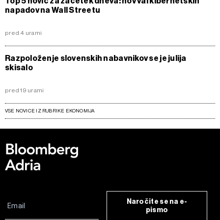
Top 5 novic za začetek dneva: nov val kibernetskih
napadov na Wall Streetu
pred 4 urami
Razpoloženje slovenskih nabavnikov se je julija
skisalo
pred 19 urami
VSE NOVICE IZ RUBRIKE EKONOMIJA
Naročite se na e-
pismo