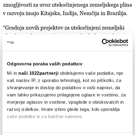
zmogljivosti za uvoz utekočinjenega zemeljskega plina
v razvoju imajo Kitajska, Indija, Nemčija in Brazilija.
"Gradnja novih projektov za utekočinjeni zemeljski
plin, ko naj bi povpraševanje po fosilnih gorivih v tem
desetletju doseglo vrh, je tvegana tako za vlagatelje
kot za vlade," je ob objavi
poročila
decembra lani dejal
Robert Rozansky
, globalni analitik za utekočinjeni
Odgovorna poraba vaših podatkov
zemeljski plin pri Global Energy Monitor.
Mi in
naši 1022partnerji
obdelujemo vaše podatke, npr.
vaš naslov IP, z uporabo tehnologij, kot so piškotki, za
Mednarodna agencija za energijo je oktobra 2023 v
shranjevanje in dostop do podatkov o vaši napravi, da
poročilu
napovedala, da se bodo globalne zmogljivosti
vam lahko prikazujemo prilagojene oglase in vsebino, za
utekočinjenega zemeljskega plina naj bi se med
merjenje oglasov in vsebine, vpoglede o obiskovalcih in
letoma 2022 in 2026 povečale za 25 odstotkov in
razvoj izdelkov. Imate izbiro glede tega, kdo uporablja
vaše podatke in za kakšne namene.
opozorila, da zdaj obstaja možnost svetovne presežne
ponudbe plina.
Če dovolite, želimo tudi: