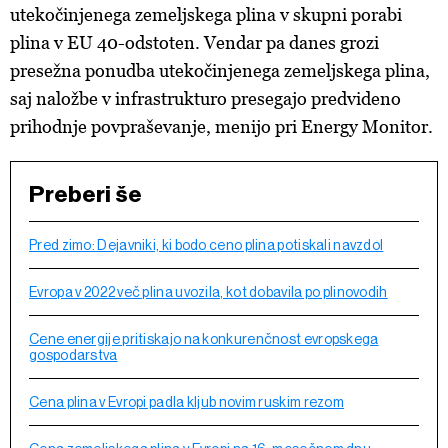
utekočinjenega zemeljskega plina v skupni porabi
plina v EU 40-odstoten. Vendar pa danes grozi
presežna ponudba utekočinjenega zemeljskega plina,
saj naložbe v infrastrukturo presegajo predvideno
prihodnje povpraševanje, menijo pri Energy Monitor.
Preberi še
Pred zimo: Dejavniki, ki bodo ceno plina potiskali navzdol
Evropa v 2022 več plina uvozila, kot dobavila po plinovodih
Cene energije pritiskajo na konkurenčnost evropskega
gospodarstva
Cena plina v Evropi padla kljub novim ruskim rezom