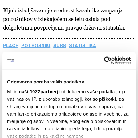
Kljub izboljšavam je vrednost kazalnika zaupanja
potrošnikov v iztekajočem se letu ostala pod
dolgoletnim povprečjem, pravijo državni statistiki.
PLAČE
POTROŠNIKI
SURS
STATISTIKA
Odgovorna poraba vaših podatkov
Povprečna neto plača 1.681 evrov, a
večina ostaja pod povprečjem
Mi in
naši 1022partnerji
obdelujemo vaše podatke, npr.
22.07.2026
vaš naslov IP, z uporabo tehnologij, kot so piškotki, za
shranjevanje in dostop do podatkov o vaši napravi, da
vam lahko prikazujemo prilagojene oglase in vsebino, za
Februarja nižje plače v javnem in
merjenje oglasov in vsebine, vpoglede o obiskovalcih in
zasebnem sektorju
razvoj izdelkov. Imate izbiro glede tega, kdo uporablja
22.04.2026
vaše podatke in za kakšne namene.