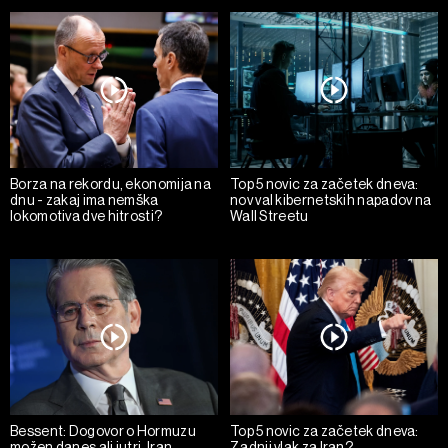
Borza na rekordu, ekonomija na
Top 5 novic za začetek dneva:
dnu - zakaj ima nemška
nov val kibernetskih napadov na
lokomotiva dve hitrosti?
Wall Streetu
Bessent: Dogovor o Hormuzu
Top 5 novic za začetek dneva:
možen danes ali jutri. Iran
Zadnji vlak za Iran?