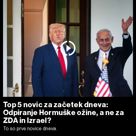
kadar koli prekličete brez kakršnih koli posledic.
Top 5 novic za začetek dneva:
Odpiranje Hormuške ožine, a ne za
ZDA in Izrael?
To so prve novice dneva.