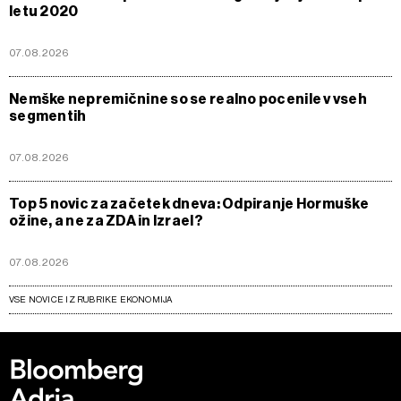
letu 2020
07.08.2026
Nemške nepremičnine so se realno pocenile v vseh
segmentih
07.08.2026
Top 5 novic za začetek dneva: Odpiranje Hormuške
ožine, a ne za ZDA in Izrael?
07.08.2026
VSE NOVICE IZ RUBRIKE EKONOMIJA