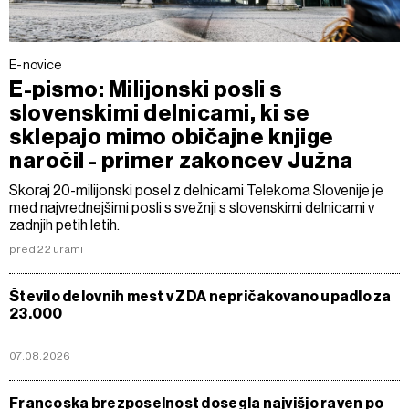
E-novice
E-pismo: Milijonski posli s
slovenskimi delnicami, ki se
sklepajo mimo običajne knjige
naročil - primer zakoncev Južna
Skoraj 20-milijonski posel z delnicami Telekoma Slovenije je
med najvrednejšimi posli s svežnji s slovenskimi delnicami v
zadnjih petih letih.
pred 22 urami
Število delovnih mest v ZDA nepričakovano upadlo za
23.000
07.08.2026
Francoska brezposelnost dosegla najvišjo raven po