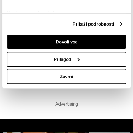
Če dovolite, želimo tudi:
Slovenci v 2026 vstopili z njižjimi
plačami
Zbirati informacije o vaši geografski lokaciji, ki so
Prikaži podrobnosti
20.03.2026
lahko točni do nekaj metrov
Identificirati napravo z aktivnim preverjanjem
Dovoli vse
lastnosti (odčitavanje prstnih odtisov)
Prodaja novih avtomobilov poskočila,
Poglejte si še, kako se obdelujejo vaši osebni podatki in
več tudi letalskih in ladijskih potnikov
nastavite svoje preference v
razdelku o podrobnostih
.
15.07.2026
Prilagodi
Lahko spremenite ali odstranite vaše dovoljenje kadarkoli
iz Izjave o piškotkih.
Zavrni
VSE NOVICE IZ RUBRIKE EKONOMIJA
Skupni upravljavci obdelave so HD-WIN ARENA SPORT
d.o.o. in
Partnerji
. Več o podatkih, ki jih obdelujemo, in o
vaših pravicah glede teh podatkov najdete v naši
Politiki
zasebnosti
, o piškotkih in drugih podobnih tehnologijah
pa v
Politiki piškotkov
.
Piškotke lahko kadar koli ponovno prilagodite tako, da
kliknete možnost »Prikaži podrobnosti«. Privolitev lahko