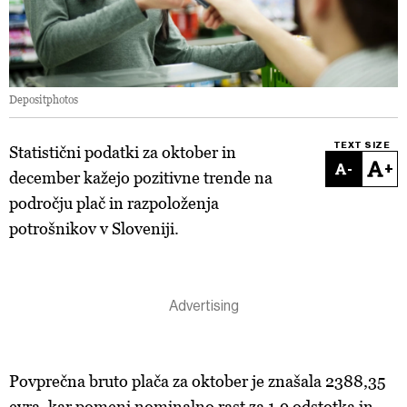
Depositphotos
TEXT SIZE
Statistični podatki za oktober in
-
+
december kažejo pozitivne trende na
področju plač in razpoloženja
potrošnikov v Sloveniji.
Povprečna bruto plača za oktober je znašala 2388,35
evra, kar pomeni nominalno rast za 1,9 odstotka in