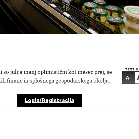
TEXT S
 so julija manj optimistični kot mesec prej, še
-
ih financ in splošnega gospodarskega okolja.
Login/Registracija