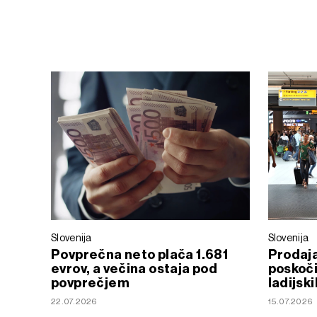
Slovenija
Slovenija
Povprečna neto plača 1.681
Prodaja
evrov, a večina ostaja pod
poskočil
povprečjem
ladijsk
22.07.2026
15.07.2026