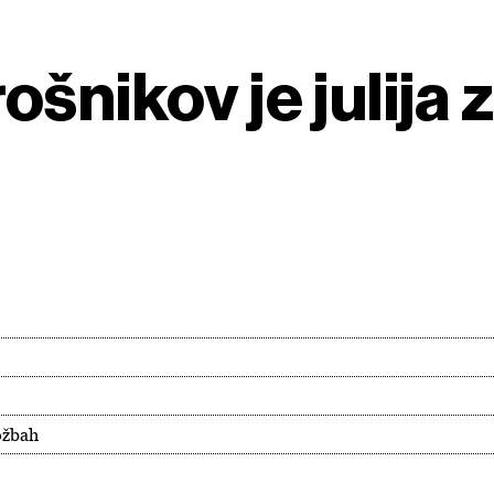
šnikov je julija
ožbah