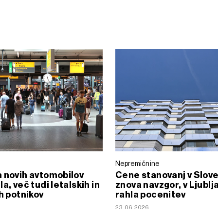
Nepremičnine
 novih avtomobilov
Cene stanovanj v Slove
a, več tudi letalskih in
znova navzgor, v Ljublj
ih potnikov
rahla pocenitev
23.06.2026