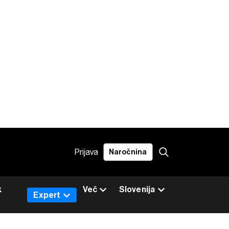
Prijava
Naročnina
k
Več
Slovenija
Expert