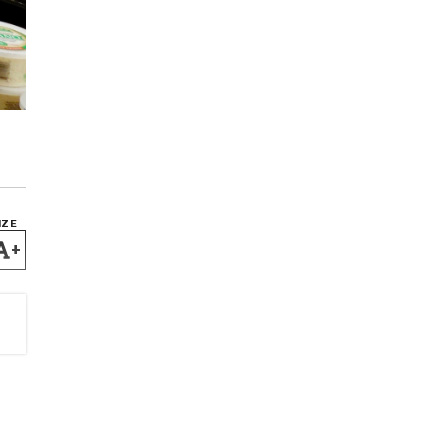
IZE
+