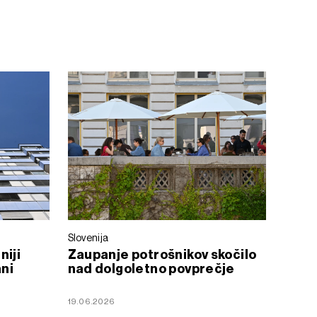
Slovenija
niji
Zaupanje potrošnikov skočilo
ani
nad dolgoletno povprečje
19.06.2026