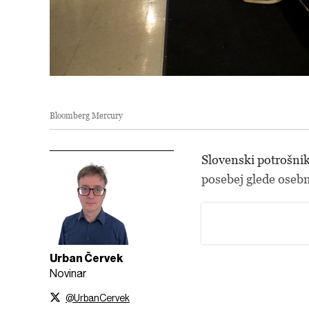
Bloomberg Mercury
Slovenski potrošniki
posebej glede osebn
Urban Červek
Novinar
@UrbanCervek