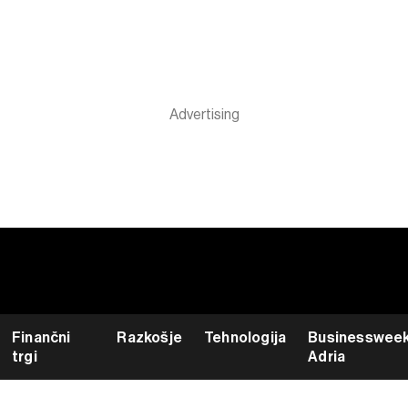
Finančni
Razkošje
Tehnologija
Businesswee
trgi
Adria