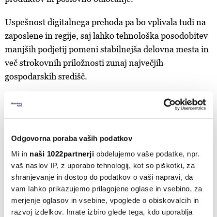
Uspešnost digitalnega prehoda pa bo vplivala tudi na
zaposlene in regije, saj lahko tehnološka posodobitev
manjših podjetij pomeni stabilnejša delovna mesta in
več strokovnih priložnosti zunaj največjih
gospodarskih središč.
Za takšen prehod so seveda ključne investicije. Leta
2025 so se bruto investicije v osnovna sredstva
povečale za 4,1 odstotka, vendar so rast pretežno
Odgovorna poraba vaših podatkov
poganjale stavbe in infrastruktura. Investicije v
opremo in stroje so se namreč povečale le za 0,7
Mi in
naši 1022partnerji
obdelujemo vaše podatke, npr.
vaš naslov IP, z uporabo tehnologij, kot so piškotki, za
odstotka. Prvo četrtletje 2026 je prineslo
shranjevanje in dostop do podatkov o vaši napravi, da
spodbudnejši signal, saj so bruto investicije v osnovna
vam lahko prikazujemo prilagojene oglase in vsebino, za
sredstva bile medletno višje za 12,6 odstotka,
merjenje oglasov in vsebine, vpoglede o obiskovalcih in
investicije v opremo in stroje pa za 8,2 odstotka. Eno
razvoj izdelkov. Imate izbiro glede tega, kdo uporablja