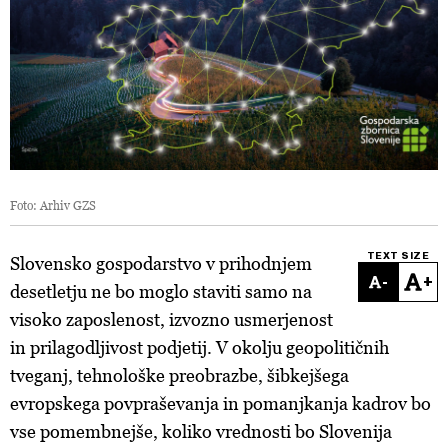
Foto: Arhiv GZS
TEXT SIZE
Slovensko gospodarstvo v prihodnjem
-
+
desetletju ne bo moglo staviti samo na
visoko zaposlenost, izvozno usmerjenost
in prilagodljivost podjetij. V okolju geopolitičnih
tveganj, tehnološke preobrazbe, šibkejšega
evropskega povpraševanja in pomanjkanja kadrov bo
vse pomembnejše, koliko vrednosti bo Slovenija