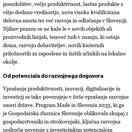
kliknete možnost »Prikaži podrobnosti«. Privolitev lahko
posodobitev, večjo produktivnost, lastne produkte z
kadar koli prekličete brez kakršnih koli posledic.
višjo dodano vrednostjo, nova visoko kvalificirana
delovna mesta ter več razvoja in odločanja v Sloveniji.
Njihov pomen se ne kaže le v novih objektih ali
proizvodnih linijah, temveč tudi v znanju, ki ostaja
doma, razvoju dobaviteljev, novih kariernih
priložnostih za zaposlene in širših učinkih na lokalno
okolje.
Od potenciala do razvojnega dogovora
Vprašanja produktivnosti, inovacij, digitalizacije in
investicij se tako povezujejo v širše vprašanje razvojne
smeri države. Program Made in Slovenia 2035, ki ga
je Gospodarska zbornica Slovenije oblikovala skupaj z
gospodarstveniki in strokovnjaki, ključna razvojna
področja povezuje z investicijskim potencialom