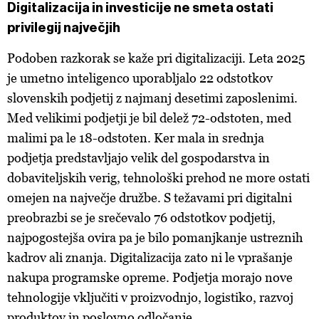
Digitalizacija in investicije ne smeta ostati
privilegij največjih
Podoben razkorak se kaže pri digitalizaciji. Leta 2025
je umetno inteligenco uporabljalo 22 odstotkov
slovenskih podjetij z najmanj desetimi zaposlenimi.
Med velikimi podjetji je bil delež 72-odstoten, med
malimi pa le 18-odstoten. Ker mala in srednja
podjetja predstavljajo velik del gospodarstva in
dobaviteljskih verig, tehnološki prehod ne more ostati
omejen na največje družbe. S težavami pri digitalni
preobrazbi se je srečevalo 76 odstotkov podjetij,
najpogostejša ovira pa je bilo pomanjkanje ustreznih
kadrov ali znanja. Digitalizacija zato ni le vprašanje
nakupa programske opreme. Podjetja morajo nove
tehnologije vključiti v proizvodnjo, logistiko, razvoj
produktov in poslovno odločanje.