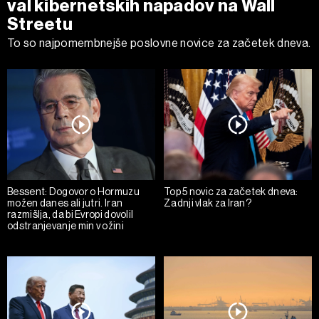
val kibernetskih napadov na Wall
Streetu
To so najpomembnejše poslovne novice za začetek dneva.
Bessent: Dogovor o Hormuzu
Top 5 novic za začetek dneva:
možen danes ali jutri. Iran
Zadnji vlak za Iran?
razmišlja, da bi Evropi dovolil
odstranjevanje min v ožini