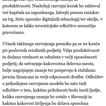
produktivnosti. Naslednji razvojni korak bo zahteval
več kapitala na zaposlenega, hitrejši prenos raziskav
na trg, širšo uporabo digitalnih tehnologij ter okolje, v
katerem se lahko investicijske odločitve uresničijo
pravočasno.
Učinek takšnega razvojnega premika pa se ne konča
pri poslovnih rezultatih podjetij. Višja produktivnost
in dodana vrednost se odražata v večji sposobnosti
podjetij, da ustvarjajo kakovostna delovna mesta,
bolje nagrajujejo znanje ter prispevajo k stabilnim
javnim financam in večji odpornosti družbe. Odločitev
o prihodnjem razvojnem modelu bo zato tudi
odločitev o tem, kakšne priložnosti bodo imeli ljudje,
koliko razvojnega znanja bo ostalo v Sloveniji in
kakšno kakovost življenja bo država sposobna