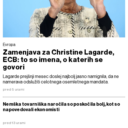
Evropa
Zamenjava za Christine Lagarde,
ECB: to so imena, o katerih se
govori
Lagarde prejšnji mesec doslej najbolj jasno namignila, da ne
namerava odslužiti celotnega osemletnega mandata.
pred 5 urami
Nemška tovarniška naročila so poskočila bolj, kot so
napovedovali ekonomisti
pred 13 urami