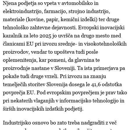
Njena podjetja so vpeta v avtomobilsko in
elektroindustrijo, farmacijo, strojno industrijo,
materiale (kovine, papir, kemični izdelki) ter druge
tehnološko zahtevne dejavnosti. Evropski inovacijski
kazalnik za leto 2025 jo uvršča na drugo mesto med
članicami EU pri izvozu srednje- in visokotehnoloških
proizvodov, vendar to upošteva tudi posle
oplemenitenja, kar pomeni, da glavnina te
proizvodnje nastane v Sloveniji. Ta ista primerjava pa
pokaže tudi druge vrzeli. Pri izvozu na znanju
temelječih storitev Slovenija dosega le 41,6 odstotka
povprečja EU. Pod evropskim povprečjem je prav tako
pri nekaterih vlaganjih v informacijsko tehnologijo in
širših inovacijskih izdatkih podjetij.
Industrijsko osnovo bo zato treba nadgraditi z več