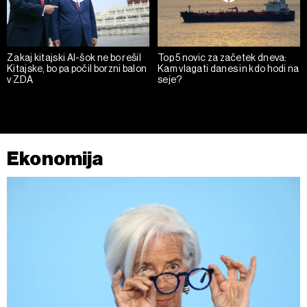
Zakaj kitajski AI-šok ne bo rešil
Top 5 novic za začetek dneva:
Kitajske, bo pa počil borzni balon
Kam vlagati danes in kdo hodi na
v ZDA
seje?
Ekonomija