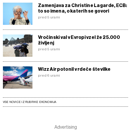
Zamenjava za Christine Lagarde, ECB:
to so imena, o katerih se govori
pred 5 urami
Vročinski val v Evropi vzel že 25.000
življenj
pred 5 urami
Wizz Air potonil v rdeče številke
pred 6 urami
VSE NOVICE IZ RUBRIKE EKONOMIJA