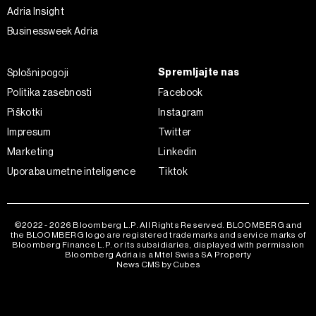
Adria Insight
Businessweek Adria
Spremljajte nas
Splošni pogoji
Politika zasebnosti
Facebook
Piškotki
Instagram
Impresum
Twitter
Marketing
Linkedin
Uporaba umetne inteligence
Tiktok
©2022 - 2026 Bloomberg L.P. All Rights Reserved. BLOOMBERG and
the BLOOMBERG logo are registered trademarks and service marks of
Bloomberg Finance L.P. or its subsidiaries, displayed with permission
Bloomberg Adria is a Mtel Swiss SA Property
News CMS by Cubes