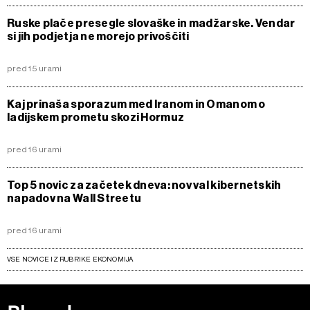
Ruske plače presegle slovaške in madžarske. Vendar
si jih podjetja ne morejo privoščiti
pred 15 urami
Kaj prinaša sporazum med Iranom in Omanom o
ladijskem prometu skozi Hormuz
pred 16 urami
Top 5 novic za začetek dneva: nov val kibernetskih
napadov na Wall Streetu
pred 16 urami
VSE NOVICE IZ RUBRIKE EKONOMIJA