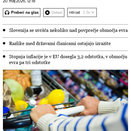
20. maj 2026, 12:18
Preberi na glas
Ustavi
Hitrost
Slovenija se uvršča nekoliko nad povprečje območja evra
Razlike med državami članicami ostajajo izrazite
Stopnja inflacije je v EU dosegla 3,2 odstotka, v območju
evra pa tri odstotke