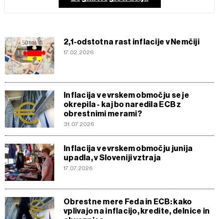
2,1-odstotna rast inflacije v Nemčiji
17.02.2026
Inflacija v evrskem območju se je
okrepila - kaj bo naredila ECB z
obrestnimi merami?
31.07.2026
Inflacija v evrskem območju junija
upadla, v Sloveniji vztraja
17.07.2026
Obrestne mere Feda in ECB: kako
vplivajo na inflacijo, kredite, delnice in