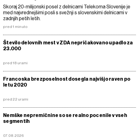
Skoraj 20-milijonski posel z delnicami Telekoma Slovenije je
med najvrednejšimi posli s svežnji s slovenskimi delnicami v
zadnjih petih letih.
pred 1 minuto
Število delovnih mest v ZDA nepričakovano upadlo za
23.000
pred 18 urami
Francoska brezposelnost dosegla najvišjo raven po
letu 2020
pred 22 urami
Nemške nepremičnine so se realno pocenile v vseh
segmentih
07.08.2026