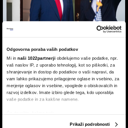
Top 5 novic za začetek dneva:
Odgovorna poraba vaših podatkov
Odpiranje Hormuške ožine, a ne za
Mi in
naši 1022partnerji
obdelujemo vaše podatke, npr.
ZDA in Izrael?
vaš naslov IP, z uporabo tehnologij, kot so piškotki, za
To so prve novice dneva.
shranjevanje in dostop do podatkov o vaši napravi, da
vam lahko prikazujemo prilagojene oglase in vsebino, za
merjenje oglasov in vsebine, vpoglede o obiskovalcih in
razvoj izdelkov. Imate izbiro glede tega, kdo uporablja
vaše podatke in za kakšne namene.
Če dovolite, želimo tudi:
Zbirati informacije o vaši geografski lokaciji, ki so
Prikaži podrobnosti
Borza na rekordu, ekonomija na
Top 5 novic za začetek dneva:
lahko točni do nekaj metrov