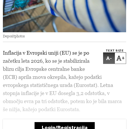
Depositphotos
TEXT SIZE
Inflacija v Evropski uniji (EU) se je po
-
+
začetku leta 2026, ko se je stabilizirala
blizu cilja Evropske centralne banke
(ECB) aprila znova okrepila, kažejo podatki
evropskega statističnega urada (Eurostat). Letna
stopnja inflacije je v EU dosegla 3,2 odstotka, v
območju evra pa tri odstotke, potem ko je bila marca
še nižja, kažejo podatki Eurostata.
Login/Registracija