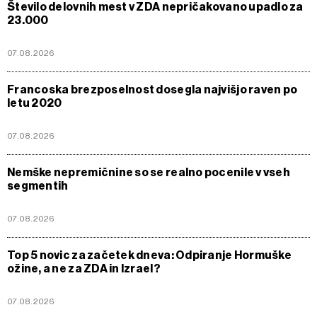
Število delovnih mest v ZDA nepričakovano upadlo za
23.000
07.08.2026
Francoska brezposelnost dosegla najvišjo raven po
letu 2020
07.08.2026
Nemške nepremičnine so se realno pocenile v vseh
segmentih
07.08.2026
Top 5 novic za začetek dneva: Odpiranje Hormuške
ožine, a ne za ZDA in Izrael?
07.08.2026