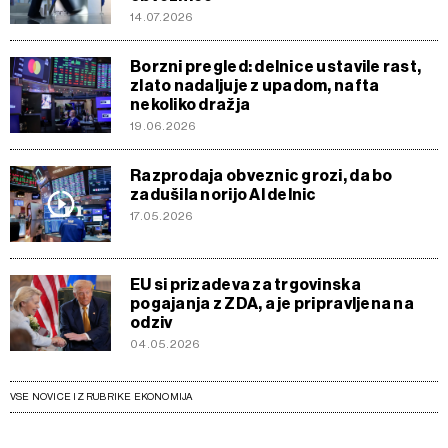
14.07.2026
Borzni pregled: delnice ustavile rast,
zlato nadaljuje z upadom, nafta
nekoliko dražja
19.06.2026
Razprodaja obveznic grozi, da bo
zadušila norijo AI delnic
17.05.2026
EU si prizadeva za trgovinska
pogajanja z ZDA, a je pripravljena na
odziv
04.05.2026
VSE NOVICE IZ RUBRIKE EKONOMIJA