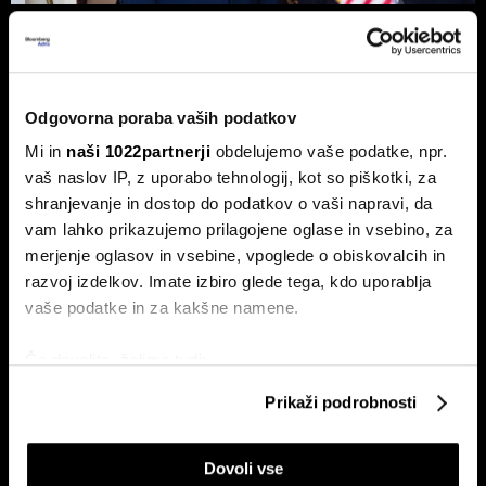
Top 5 novic za začetek dneva:
Odpiranje Hormuške ožine, a ne za
ZDA in Izrael?
To so prve novice dneva.
Odgovorna poraba vaših podatkov
Mi in
naši 1022partnerji
obdelujemo vaše podatke, npr.
vaš naslov IP, z uporabo tehnologij, kot so piškotki, za
shranjevanje in dostop do podatkov o vaši napravi, da
vam lahko prikazujemo prilagojene oglase in vsebino, za
merjenje oglasov in vsebine, vpoglede o obiskovalcih in
razvoj izdelkov. Imate izbiro glede tega, kdo uporablja
vaše podatke in za kakšne namene.
Borza na rekordu, ekonomija na
Top 5 novic za začetek dneva:
Če dovolite, želimo tudi:
dnu - zakaj ima nemška
nov val kibernetskih napadov na
lokomotiva dve hitrosti?
Wall Streetu
Zbirati informacije o vaši geografski lokaciji, ki so
Prikaži podrobnosti
lahko točni do nekaj metrov
Identificirati napravo z aktivnim preverjanjem
Dovoli vse
lastnosti (odčitavanje prstnih odtisov)