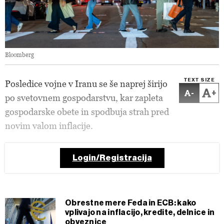
Bloomberg
TEXT SIZE
Posledice vojne v Iranu se še naprej širijo
-
+
po svetovnem gospodarstvu, kar zapleta
gospodarske obete in spodbuja strah pred
novim valom inflacije.
Login/Registracija
Obrestne mere Feda in ECB: kako
vplivajo na inflacijo, kredite, delnice in
obveznice