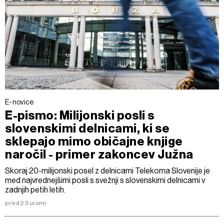
E-novice
E-pismo: Milijonski posli s
slovenskimi delnicami, ki se
sklepajo mimo običajne knjige
naročil - primer zakoncev Južna
Skoraj 20-milijonski posel z delnicami Telekoma Slovenije je
med najvrednejšimi posli s svežnji s slovenskimi delnicami v
zadnjih petih letih.
pred 23 urami