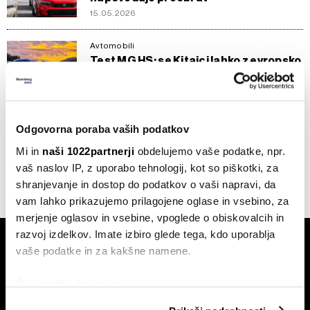
15.05.2026
Avtomobili
Test MG HS: se Kitajci lahko z evropsko
elito merijo tudi s hibridi?
02.02.2026
Naložbe
Odgovorna poraba vaših podatkov
Ferrari bo izdeloval električne
avtomobile
Mi in
naši 1022partnerji
obdelujemo vaše podatke, npr.
10.06.2022
vaš naslov IP, z uporabo tehnologij, kot so piškotki, za
shranjevanje in dostop do podatkov o vaši napravi, da
vam lahko prikazujemo prilagojene oglase in vsebino, za
merjenje oglasov in vsebine, vpoglede o obiskovalcih in
razvoj izdelkov. Imate izbiro glede tega, kdo uporablja
vaše podatke in za kakšne namene.
Če dovolite, želimo tudi:
Zbirati informacije o vaši geografski lokaciji, ki so