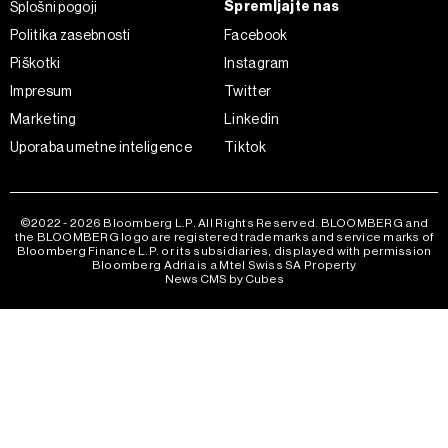
Spremljajte nas
Splošni pogoji
Politika zasebnosti
Facebook
Piškotki
Instagram
Impresum
Twitter
Marketing
Linkedin
Uporaba umetne inteligence
Tiktok
©2022 - 2026 Bloomberg L.P. All Rights Reserved. BLOOMBERG and
the BLOOMBERG logo are registered trademarks and service marks of
Bloomberg Finance L.P. or its subsidiaries, displayed with permission
Bloomberg Adria is a Mtel Swiss SA Property
News CMS by Cubes