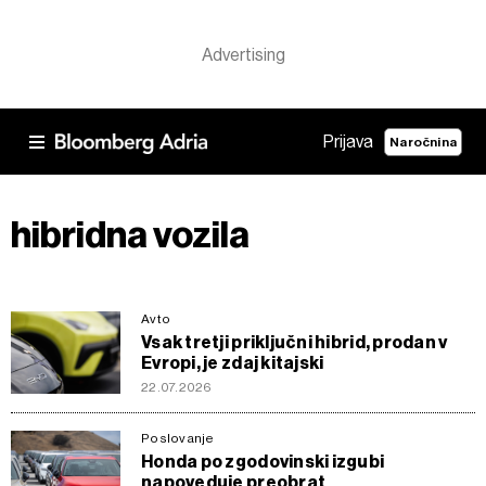
Prijava
Naročnina
hibridna vozila
Avto
Vsak tretji priključni hibrid, prodan v
Evropi, je zdaj kitajski
22.07.2026
Poslovanje
Honda po zgodovinski izgubi
napoveduje preobrat