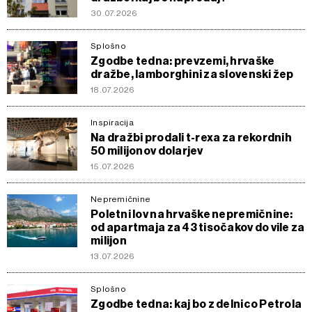
30.07.2026
Splošno
Zgodbe tedna: prevzemi, hrvaške
dražbe, lamborghini za slovenski žep
18.07.2026
Inspiracija
Na dražbi prodali t-rexa za rekordnih
50 milijonov dolarjev
15.07.2026
Nepremičnine
Poletni lov na hrvaške nepremičnine:
od apartmaja za 43 tisočakov do vile za
milijon
13.07.2026
Splošno
Zgodbe tedna: kaj bo z delnico Petrola