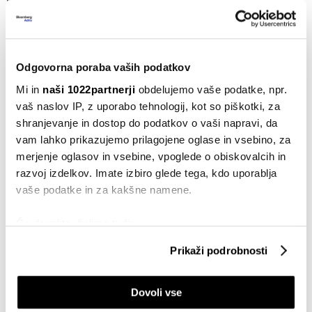
Top 5 novic za začetek dneva: napad
na Nato in rekordi na drugi strani luže
29.05.2026
Odgovorna poraba vaših podatkov
Nepremičnine
Od vile na Bledu do ugodne garsonjere
Mi in
naši 1022partnerji
obdelujemo vaše podatke, npr.
v Ljubljani: kaj prinašajo junijske
vaš naslov IP, z uporabo tehnologij, kot so piškotki, za
dražbe?
shranjevanje in dostop do podatkov o vaši napravi, da
29.05.2026
vam lahko prikazujemo prilagojene oglase in vsebino, za
merjenje oglasov in vsebine, vpoglede o obiskovalcih in
Nepremičnine
razvoj izdelkov. Imate izbiro glede tega, kdo uporablja
Na Bledu junija na dražbo vila za 2,8
vaše podatke in za kakšne namene.
milijona in penzion ob jezeru
22.05.2026
Če dovolite, želimo tudi:
Nepremičnine
Zbirati informacije o vaši geografski lokaciji, ki so
Prikaži podrobnosti
Maja na dražbi: Stanovanja, hiše,
lahko točni do nekaj metrov
mercedes in apartmaja
Identificirati napravo z aktivnim preverjanjem
30.04.2026
Dovoli vse
lastnosti (odčitavanje prstnih odtisov)
Poglejte si še, kako se obdelujejo vaši osebni podatki in