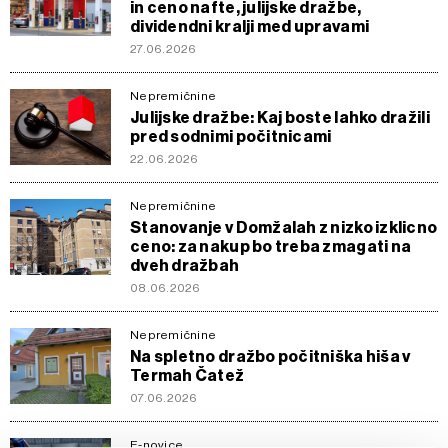
in ceno nafte, julijske dražbe,
dividendni kralji med upravami
27.06.2026
Nepremičnine
Julijske dražbe: Kaj boste lahko dražili
pred sodnimi počitnicami
22.06.2026
Nepremičnine
Stanovanje v Domžalah z nizko izklicno
ceno: za nakup bo treba zmagati na
dveh dražbah
08.06.2026
Nepremičnine
Na spletno dražbo počitniška hiša v
Termah Čatež
07.06.2026
E-novice