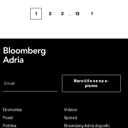
...
1
2
3
12
Naročite se na e-
pismo
Ekonomija
Videos
Posel
Spored
Politika
Bloomberg Adria dogodki