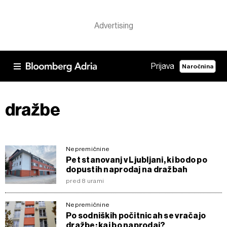
Prijava
Naročnina
dražbe
Nepremičnine
Pet stanovanj v Ljubljani, ki bodo po
dopustih naprodaj na dražbah
pred 8 urami
Nepremičnine
Po sodniških počitnicah se vračajo
dražbe: kaj bo naprodaj?