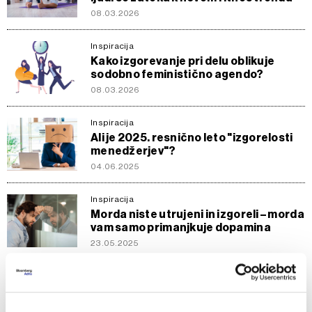
08.03.2026
Inspiracija
Kako izgorevanje pri delu oblikuje
sodobno feministično agendo?
08.03.2026
Inspiracija
Ali je 2025. resnično leto "izgorelosti
menedžerjev"?
04.06.2025
Inspiracija
Morda niste utrujeni in izgoreli – morda
vam samo primanjkuje dopamina
23.05.2025
Splošno
Zakaj izgorevajo mladi?
14.09.2024