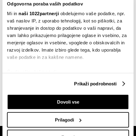
Odgovorna poraba vaših podatkov
Mi in
naši 1022partnerji
obdelujemo vaše podatke, npr.
Splošno
vaš naslov IP, z uporabo tehnologij, kot so piškotki, za
Vse več diagnoz izgorelosti. Je
shranjevanje in dostop do podatkov o vaši napravi, da
bolezen postala statusni simbol?
vam lahko prikazujemo prilagojene oglase in vsebino, za
16.08.2024
merjenje oglasov in vsebine, vpoglede o obiskovalcih in
razvoj izdelkov. Imate izbiro glede tega, kdo uporablja
Inspiracija
Kako si zbistriti obzorje
vaše podatke in za kakšne namene.
11.06.2023
Če dovolite, želimo tudi:
Zbirati informacije o vaši geografski lokaciji, ki so
Prikaži podrobnosti
Splošno
lahko točni do nekaj metrov
Preveč razmišljanja lahko vodi v
Identificirati napravo z aktivnim preverjanjem
izgorelost, ugotavljajo znanstveniki
Dovoli vse
lastnosti (odčitavanje prstnih odtisov)
13.08.2022
Poglejte si še, kako se obdelujejo vaši osebni podatki in
nastavite svoje preference v
razdelku o podrobnostih
.
Prilagodi
Lahko spremenite ali odstranite vaše dovoljenje kadarkoli
iz Izjave o piškotkih.