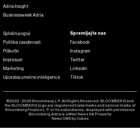
Adria Insight
Businessweek Adria
Spremljajte nas
Splošni pogoji
Politika zasebnosti
Facebook
Piškotki
Instagram
Impresum
Twitter
Marketing
Linkedin
Uporaba umetne inteligence
Tiktok
©2022 - 2026 Bloomberg L.P. All Rights Reserved. BLOOMBERG and
the BLOOMBERG logo are registered trademarks and service marks of
Bloomberg Finance L.P. or its subsidiaries, displayed with permission
Bloomberg Adria is a Mtel Swiss SA Property
News CMS by Cubes