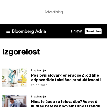
Prijava
Naročnina
izgorelost
Inspiracija
Poslovni slovar generacije Z: od tihe
odpovedi do toksične produktivnosti
20.05.2026
Inspiracija
Nimate časa za telovadbo? Vse več
ljudi se zateka k novem fitnes trendu