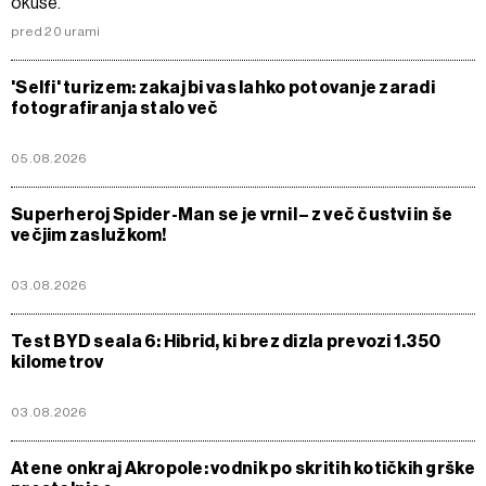
okuse.
pred 20 urami
'Selfi' turizem: zakaj bi vas lahko potovanje zaradi
fotografiranja stalo več
05.08.2026
Superheroj Spider-Man se je vrnil – z več čustvi in še
večjim zaslužkom!
03.08.2026
Test BYD seala 6: Hibrid, ki brez dizla prevozi 1.350
kilometrov
03.08.2026
Atene onkraj Akropole: vodnik po skritih kotičkih grške