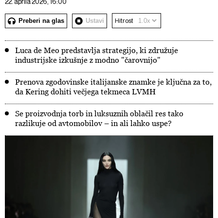
22. aprila 2026, 16:00
Preberi na glas
Ustavi
Hitrost
Luca de Meo predstavlja strategijo, ki združuje
industrijske izkušnje z modno "čarovnijo"
Prenova zgodovinske italijanske znamke je ključna za to,
da Kering dohiti večjega tekmeca LVMH
Se proizvodnja torb in luksuznih oblačil res tako
razlikuje od avtomobilov – in ali lahko uspe?