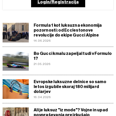
Login/Registracija
Formula 1 kot luksuzna ekonomija
pozornosti: od Ecclestonove
revolucije do ekipe Gucci Alpine
14.06.2026
Bo Gucci kmalu zapeljal tudi v Formulo
1?
21.05.2026
Evropske luksuzne delnice so samo
letos izgubile skoraj 180 milijard
dolarjev
16.04.2026
Ali je luksuz "iz mode"? Vojne in upad
povpraševanja preizkušajo