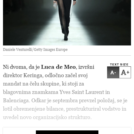
Daniele Venturelli/Getty Images Europe
TEXT SIZE
Ni dvoma, da je
Luca de Meo
, izvršni
-
+
direktor Keringa, odločno začel svoj
mandat na čelu skupine, ki stoji za
blagovnima znamkama Yves Saint Laurent in
Balenciaga. Odkar je septembra prevzel položaj, se je
lotil obremenjene bilance, prestrukturiral vodstvo in
uvedel novo organizacijsko strukturo.