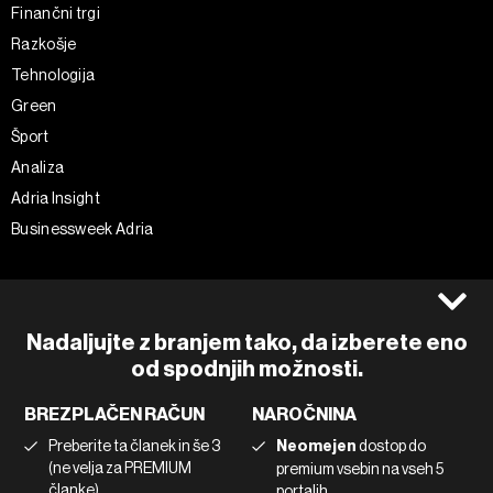
Finančni trgi
Razkošje
Tehnologija
Green
Šport
Analiza
Adria Insight
Businessweek Adria
Spremljajte nas
Splošni pogoji
Politika zasebnosti
Facebook
Nadaljujte z branjem tako, da izberete eno
Piškotki
Instagram
od spodnjih možnosti.
Impresum
Twitter
BREZPLAČEN RAČUN
NAROČNINA
Marketing
Linkedin
Preberite ta članek in še 3
Neomejen
dostop do
Uporaba umetne inteligence
Tiktok
(ne velja za PREMIUM
premium vsebin na vseh 5
članke)
portalih