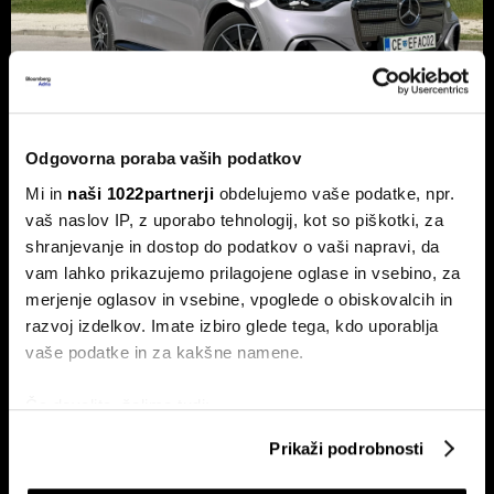
Odgovorna poraba vaših podatkov
Novi mercedes-benz GLC: Tvegana
Mi in
naši 1022partnerji
obdelujemo vaše podatke, npr.
elektrifikacija luksuza ali genialni
vaš naslov IP, z uporabo tehnologij, kot so piškotki, za
preboj?
shranjevanje in dostop do podatkov o vaši napravi, da
Petična znamka iz Stuttgarta z elektrificirano uspešnico
vam lahko prikazujemo prilagojene oglase in vsebino, za
napoveduje oster obrat v smeri pogonske alternative.
merjenje oglasov in vsebine, vpoglede o obiskovalcih in
razvoj izdelkov. Imate izbiro glede tega, kdo uporablja
vaše podatke in za kakšne namene.
Če dovolite, želimo tudi:
Zbirati informacije o vaši geografski lokaciji, ki so
Prikaži podrobnosti
lahko točni do nekaj metrov
Identificirati napravo z aktivnim preverjanjem