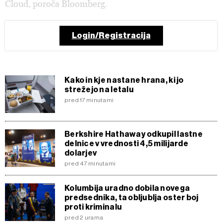
Cloud, poroča Bloomberg.
Login/Registracija
Kako in kje nastane hrana, ki jo
strežejo na letalu
pred 17 minutami
Berkshire Hathaway odkupil lastne
delnice v vrednosti 4,5 milijarde
dolarjev
pred 47 minutami
Kolumbija uradno dobila novega
predsednika, ta obljublja oster boj
proti kriminalu
pred 2 urama