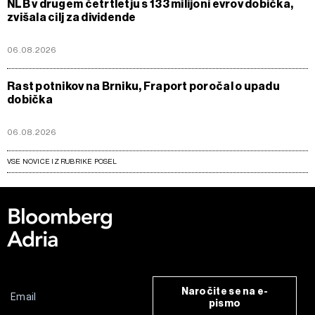
NLB v drugem četrtletju s 133 milijoni evrov dobička,
zvišala cilj za dividende
06.08.2026
Rast potnikov na Brniku, Fraport poročal o upadu
dobička
06.08.2026
VSE NOVICE IZ RUBRIKE POSEL
Naročite se na e-
pismo