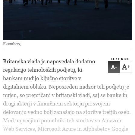
Bloomberg
TEXT SIZE
Britanska vlada je napovedala dodatno
-
+
regulacijo tehnoloških podjetij, ki
bankam nudijo ključne storitve v
digitalnem oblaku. Neposreden nadzor teh podjetij je
nujen, so prepričani v britanski vladi, saj se banke in
drugi akterji v finančnem sektorju pri svojem
delovanju vedno bolj zanašajo na storitve tretjih oseb.
Med največjimi ponudniki teh storitev so Amazon
Web Services, Microsoft Azure in Alphabetov Google