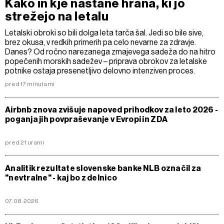
Kako in kje nastane hrana, ki jo
strežejo na letalu
Letalski obroki so bili dolga leta tarča šal. Jedi so bile sive,
brez okusa, v redkih primerih pa celo nevarne za zdravje.
Danes? Od ročno narezanega zmajevega sadeža do na hitro
popečenih morskih sadežev – priprava obrokov za letalske
potnike ostaja presenetljivo delovno intenziven proces.
pred 17 minutami
Airbnb znova zvišuje napoved prihodkov za leto 2026 -
poganja jih povpraševanje v Evropi in ZDA
pred 21 urami
Analitik rezultate slovenske banke NLB označil za
"nevtralne" - kaj bo z delnico
07.08.2026