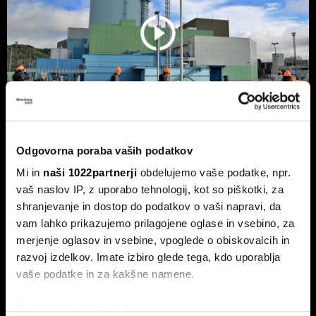
Odgovorna poraba vaših podatkov
NEK predvidoma jutri v zmanjšanje
Mi in
naši 1022partnerji
obdelujemo vaše podatke, npr.
delovanja, lahko sledi ustavitev - kaj
vaš naslov IP, z uporabo tehnologij, kot so piškotki, za
pravi Gorazd Pfeifer, NEK
shranjevanje in dostop do podatkov o vaši napravi, da
Slovenska nuklearka predvidoma jutri ponoči v zmanjšanje
vam lahko prikazujemo prilagojene oglase in vsebino, za
delovanja, v naslednjih treh ali štirih dneh pa bodo po vsej
merjenje oglasov in vsebine, vpoglede o obiskovalcih in
verjetnosti reaktor morali ustaviti.
razvoj izdelkov. Imate izbiro glede tega, kdo uporablja
vaše podatke in za kakšne namene.
Če dovolite, želimo tudi: