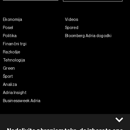
Ekonomija
Videos
Posel
Spored
Politika
Bloomberg Adria dogodki
Finančni trgi
Razkošje
Tehnologija
Green
Šport
Analiza
Adria Insight
Businessweek Adria
Spremljajte nas
Splošni pogoji
Politika zasebnosti
Facebook