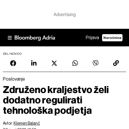
Prijava
Naročnina
DELI NOVICO
Poslovanje
Združeno kraljestvo želi
dodatno regulirati
tehnološka podjetja
Avtor:
Klemen Balanč