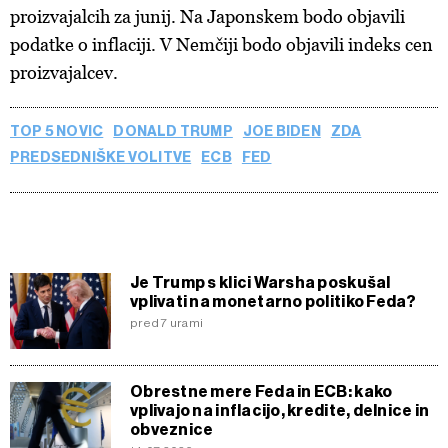
proizvajalcih za junij. Na Japonskem bodo objavili
podatke o inflaciji. V Nemčiji bodo objavili indeks cen
proizvajalcev.
TOP 5 NOVIC
DONALD TRUMP
JOE BIDEN
ZDA
PREDSEDNIŠKE VOLITVE
ECB
FED
Je Trump s klici Warsha poskušal
vplivati na monetarno politiko Feda?
pred 7 urami
Obrestne mere Feda in ECB: kako
vplivajo na inflacijo, kredite, delnice in
obveznice