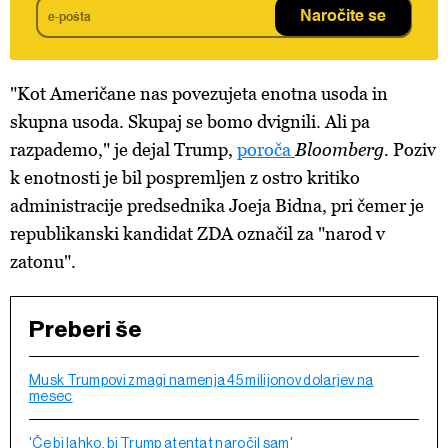
Naročite se
"Kot Američane nas povezujeta enotna usoda in
skupna usoda. Skupaj se bomo dvignili. Ali pa
razpademo," je dejal Trump,
poroča
Bloomberg.
Poziv
k enotnosti je bil pospremljen z ostro kritiko
administracije predsednika Joeja Bidna, pri čemer je
republikanski kandidat ZDA označil za "narod v
zatonu".
Preberi še
Musk Trumpovi zmagi namenja 45 milijonov dolarjev na
mesec
'Če bi lahko, bi Trump atentat naročil sam'