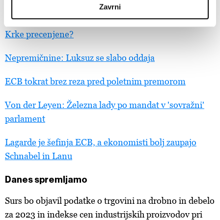
Zavrni
Potrjena prva ocena polletnega poslovanja: So delnice
Skupni upravljavci obdelave so HD-WIN ARENA SPORT
Krke precenjene?
d.o.o. in
Partnerji
. Več o podatkih, ki jih obdelujemo, in o
vaših pravicah glede teh podatkov najdete v naši
Politiki
Nepremičnine: Luksuz se slabo oddaja
zasebnosti
, o piškotkih in drugih podobnih tehnologijah
pa v
Politiki piškotkov
.
ECB tokrat brez reza pred poletnim premorom
Piškotke lahko kadar koli ponovno prilagodite tako, da
kliknete možnost »Prikaži podrobnosti«. Privolitev lahko
Von der Leyen: Železna lady po mandat v 'sovražni'
kadar koli prekličete brez kakršnih koli posledic.
parlament
Lagarde je šefinja ECB, a ekonomisti bolj zaupajo
Schnabel in Lanu
Danes spremljamo
Surs bo objavil podatke o trgovini na drobno in debelo
za 2023 in indekse cen industrijskih proizvodov pri