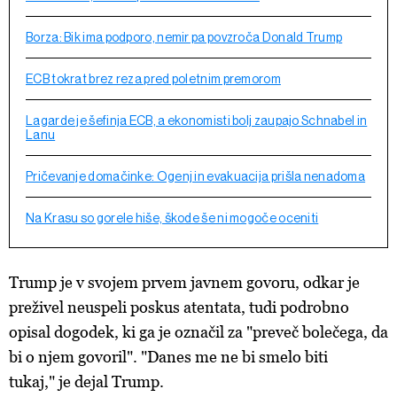
Borza: Bik ima podporo, nemir pa povzroča Donald Trump
ECB tokrat brez reza pred poletnim premorom
Lagarde je šefinja ECB, a ekonomisti bolj zaupajo Schnabel in
Lanu
Pričevanje domačinke: Ogenj in evakuacija prišla nenadoma
Na Krasu so gorele hiše, škode še ni mogoče oceniti
Trump je v svojem prvem javnem govoru, odkar je
preživel neuspeli poskus atentata, tudi podrobno
opisal dogodek, ki ga je označil za "preveč bolečega, da
bi o njem govoril". "Danes me ne bi smelo biti
tukaj," je dejal Trump.