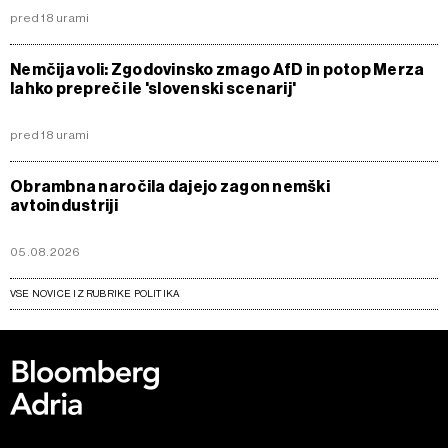
pred 18 urami
Nemčija voli: Zgodovinsko zmago AfD in potop Merza
lahko prepreči le 'slovenski scenarij'
pred 18 urami
Obrambna naročila dajejo zagon nemški
avtoindustriji
05.08.2026
VSE NOVICE IZ RUBRIKE POLITIKA