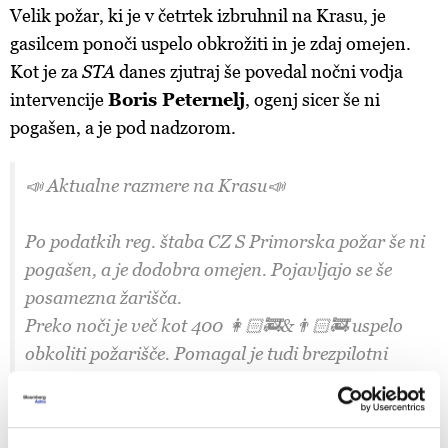
Velik požar, ki je v četrtek izbruhnil na Krasu, je
gasilcem ponoči uspelo obkrožiti in je zdaj omejen.
Kot je za
STA
danes zjutraj še povedal nočni vodja
intervencije
Boris Peternelj
, ogenj sicer še ni
pogašen, a je pod nadzorom.
📣 Aktualne razmere na Krasu📣
Po podatkih reg. štaba CZ S Primorska požar še ni
pogašen, a je dodobra omejen. Pojavljajo se še
posamezna žarišča.
Preko noči je več kot 400 👩🏻‍🚒&👨🏻‍🚒 uspelo
obkoliti požarišče. Pomagal je tudi brezpilotni
letalnik, s katerim so nadzorovali območje.
pic.twitter.com/PGaHPhm4Yl
— Uprava RS za
zaščito in reševanje (@URS_ZR)
July 19, 2024