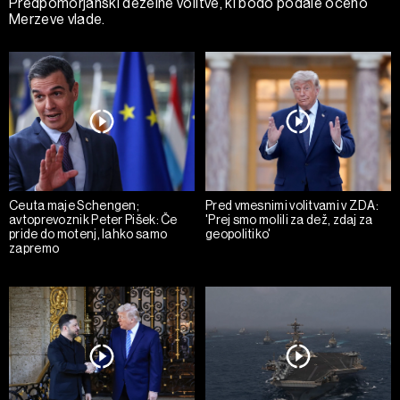
Predpomorjanski deželne volitve, ki bodo podale oceno
Merzeve vlade.
Ceuta maje Schengen;
Pred vmesnimi volitvami v ZDA:
avtoprevoznik Peter Pišek: Če
'Prej smo molili za dež, zdaj za
pride do motenj, lahko samo
geopolitiko'
zapremo