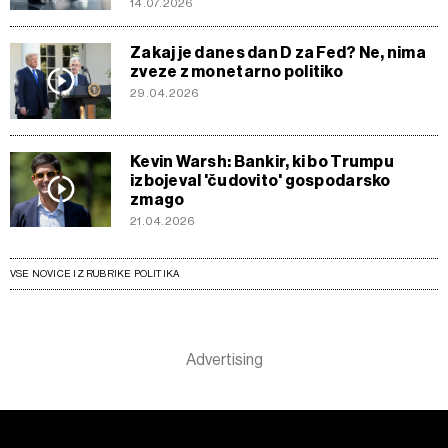
14.07.2026
Zakaj je danes dan D za Fed? Ne, nima
zveze z monetarno politiko
29.04.2026
Kevin Warsh: Bankir, ki bo Trumpu
izbojeval 'čudovito' gospodarsko
zmago
21.04.2026
VSE NOVICE IZ RUBRIKE POLITIKA