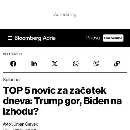
Prijava
Naročnina
DELI NOVICO
Splošno
TOP 5 novic za začetek
dneva: Trump gor, Biden na
izhodu?
Avtor:
Urban Červek