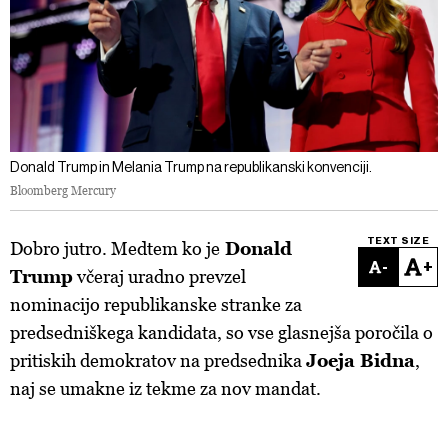
Donald Trump in Melania Trump na republikanski konvenciji.
Bloomberg Mercury
TEXT SIZE
Dobro jutro.
Medtem ko je
Donald
-
+
Trump
včeraj uradno prevzel
nominacijo republikanske stranke za
predsedniškega kandidata, so vse glasnejša poročila o
pritiskih demokratov na predsednika
Joeja Bidna
,
naj se umakne iz tekme za nov mandat.