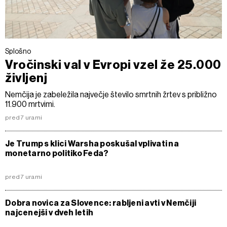
Splošno
Vročinski val v Evropi vzel že 25.000
življenj
Nemčija je zabeležila največje število smrtnih žrtev s približno
11.900 mrtvimi.
pred 7 urami
Je Trump s klici Warsha poskušal vplivati na
monetarno politiko Feda?
pred 7 urami
Dobra novica za Slovence: rabljeni avti v Nemčiji
najcenejši v dveh letih