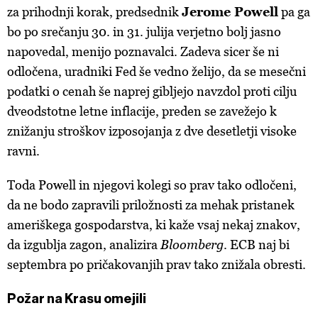
za prihodnji korak, predsednik
Jerome Powell
pa ga
bo po srečanju 30. in 31. julija verjetno bolj jasno
napovedal, menijo poznavalci. Zadeva sicer še ni
odločena, uradniki Fed še vedno želijo, da se mesečni
podatki o cenah še naprej gibljejo navzdol proti cilju
dveodstotne letne inflacije, preden se zavežejo k
znižanju stroškov izposojanja z dve desetletji visoke
ravni.
Toda Powell in njegovi kolegi so prav tako odločeni,
da ne bodo zapravili priložnosti za mehak pristanek
ameriškega gospodarstva, ki kaže vsaj nekaj znakov,
da izgublja zagon, analizira
Bloomberg
. ECB naj bi
septembra po pričakovanjih prav tako znižala obresti.
Požar na Krasu omejili