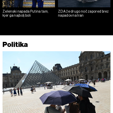
Zelenski napada Putina tam,
ZDA že drugo noč zapored brez
kjer ga najbolj boli
napadov na Iran
Politika