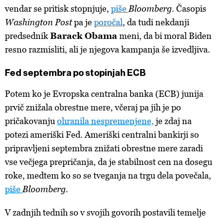
vendar se pritisk stopnjuje,
piše
Bloomberg
. Časopis
Washington Post
pa je
poročal
, da tudi nekdanji
predsednik
Barack Obama
meni, da bi moral Biden
resno razmisliti, ali je njegova kampanja še izvedljiva.
Fed septembra po stopinjah ECB
Potem ko je Evropska centralna banka (ECB) junija
prvič znižala obrestne mere, včeraj pa jih je po
pričakovanju
ohranila nespremenjene,
je zdaj na
potezi ameriški Fed. Ameriški centralni bankirji so
pripravljeni septembra znižati obrestne mere zaradi
vse večjega prepričanja, da je stabilnost cen na dosegu
roke, medtem ko so se tveganja na trgu dela povečala,
piše
Bloomberg
.
V zadnjih tednih so v svojih govorih postavili temelje