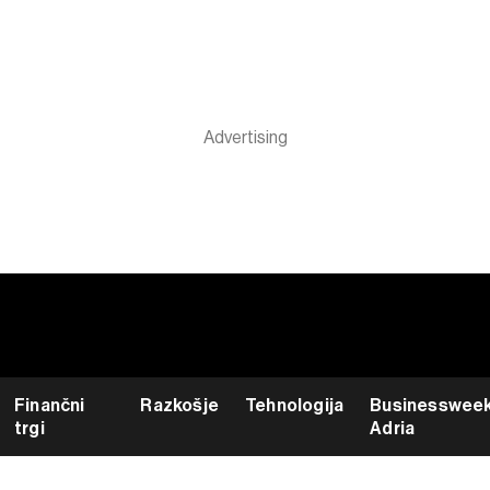
Finančni
Razkošje
Tehnologija
Businesswee
trgi
Adria