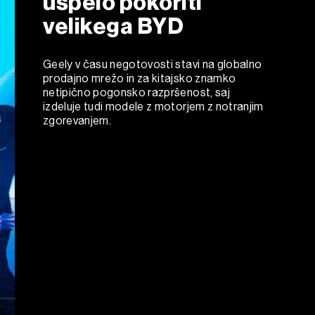
uspelo pokoriti
velikega BYD
Geely v času negotovosti stavi na globalno
prodajno mrežo in za kitajsko znamko
netipično pogonsko razpršenost, saj
izdeluje tudi modele z motorjem z notranjim
zgorevanjem.