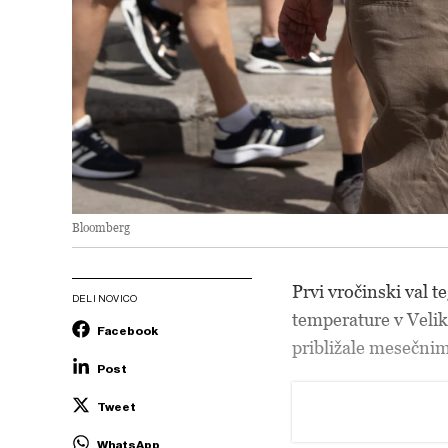
Bloomberg
Prvi vročinski val t
DELI NOVICO
temperature v Veliki 
Facebook
približale mesečni
Post
Tweet
WhatsApp