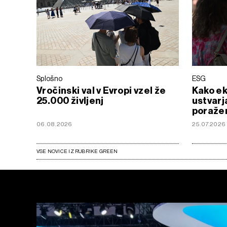
Splošno
ESG
Vročinski val v Evropi vzel že
Kako e
25.000 življenj
ustvarj
poraže
06.08.2026
25.07.2026
VSE NOVICE IZ RUBRIKE GREEN