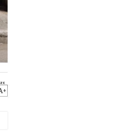
IZE
+