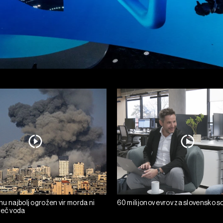
ranu najbolj ogrožen vir morda ni
60 milijonov evrov za slovensko s
več voda