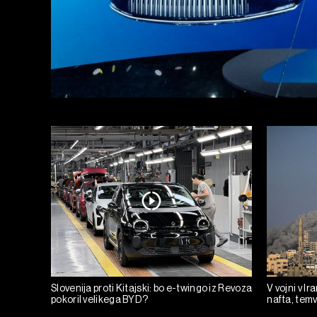
Slovenija proti Kitajski: bo e-twingo iz Revoza
V vojni v I
pokoril velikega BYD?
nafta, tem