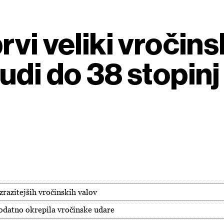
vi veliki vročinsk
udi do 38 stopinj
zrazitejših vročinskih valov
odatno okrepila vročinske udare