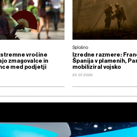
Splošno
kstremne vročine
Izredne razmere: Franc
ajo zmagovalce in
Španija v plamenih, Pa
nce med podjetji
mobiliziral vojsko
25.07.2026