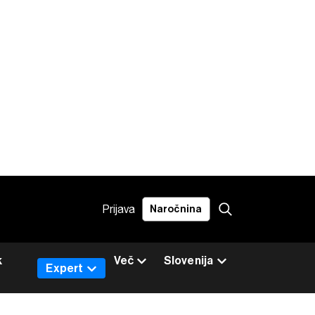
Prijava
Naročnina
k
Več
Slovenija
Expert