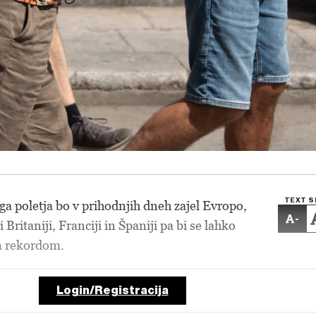
TEXT S
ega poletja bo v prihodnjih dneh zajel Evropo,
-
Britaniji, Franciji in Španiji pa bi se lahko
m rekordom.
Login/Registracija