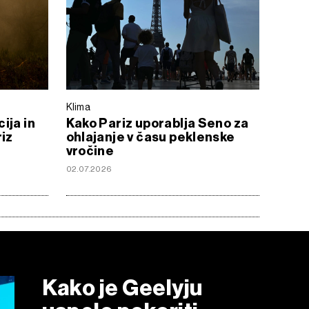
Klima
ija in
Kako Pariz uporablja Seno za
riz
ohlajanje v času peklenske
vročine
02.07.2026
Kako je Geelyju