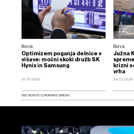
Borza
Borza
Optimizem poganja delnice v
Južna K
višave: močni skoki družb SK
spremen
Hynix in Samsung
krizni 
vrha
31.07.2026
29.07.2026
VSE NOVICE IZ RUBRIKE GREEN