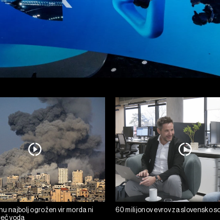
ranu najbolj ogrožen vir morda ni
60 milijonov evrov za slovensko s
več voda