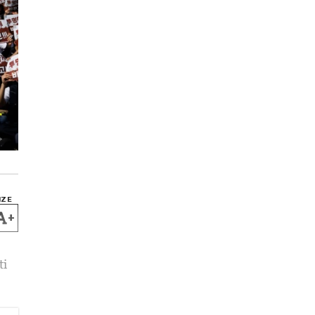
IZE
+
ti