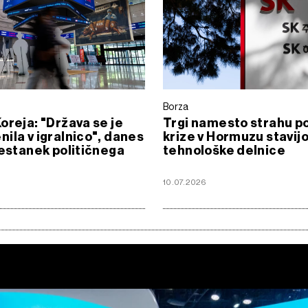
Borza
oreja: "Država se je
Trgi namesto strahu p
ila v igralnico", danes
krize v Hormuzu stavijo
sestanek političnega
tehnološke delnice
10.07.2026