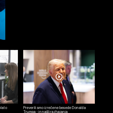
olato
Preverili smo izrečene besede Donalda
Trumpa - in našli razhajanja