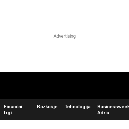
Finančni
Razkošje
Tehnologija
Businesswee
trgi
Adria