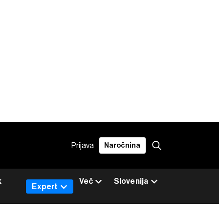
Prijava
Naročnina
k
Več
Slovenija
Expert