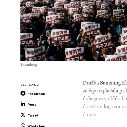
Bloomberg
Družba Samsung Ele
DELI NOVICO
za čipe izplačala pr
Facebook
dolarjev) v obliki b
Post
dosežen dogovor s si
danes.
Tweet
WhatsApp