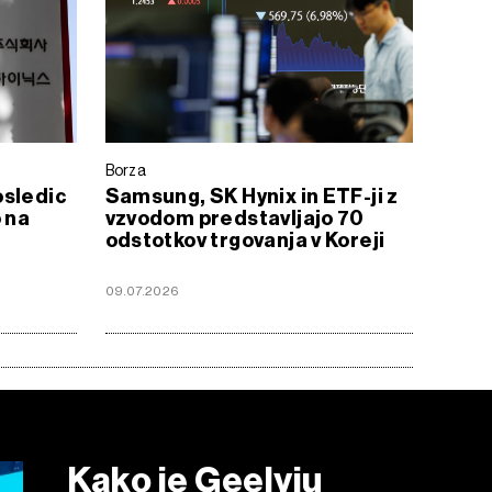
Borza
osledic
Samsung, SK Hynix in ETF-ji z
 na
vzvodom predstavljajo 70
odstotkov trgovanja v Koreji
09.07.2026
Kako je Geelyju