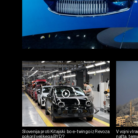
Slovenija proti Kitajski: bo e-twingo iz Revoza
V vojni v I
pokoril velikega BYD?
nafta, tem