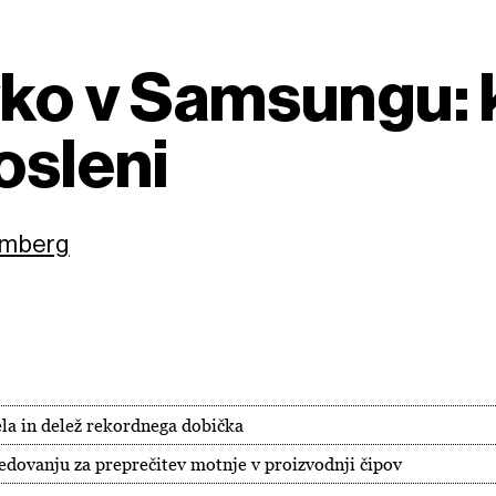
ko v Samsungu: k
osleni
oomberg
ela in delež rekordnega dobička
edovanju za preprečitev motnje v proizvodnji čipov