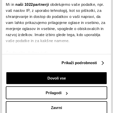
japonsko-korejskem ter evropskem
Mi in
naši 1022partnerji
obdelujemo vaše podatke, npr.
trgu so trgovci preusmerili tankerje iz
vaš naslov IP, z uporabo tehnologij, kot so piškotki, za
Azije v Evropo.
shranjevanje in dostop do podatkov o vaši napravi, da
vam lahko prikazujemo prilagojene oglase in vsebino, za
merjenje oglasov in vsebine, vpoglede o obiskovalcih in
Trije tankerji za prevoz UZP so se s poti na Kitajsko in
razvoj izdelkov. Imate izbiro glede tega, kdo uporablja
Bangladeš preusmerili v Združeno kraljestvo. Kot so
vaše podatke in za kakšne namene.
zapisali analitiki, so se tankerji v Združeno kraljestvo
preusmerili, ker je bilo tam v danem trenutku na voljo
Če dovolite, želimo tudi:
več prostih razkladalnih mest.
Zbirati informacije o vaši geografski lokaciji, ki so
Prikaži podrobnosti
lahko točni do nekaj metrov
Identificirati napravo z aktivnim preverjanjem
Dovoli vse
lastnosti (odčitavanje prstnih odtisov)
Poglejte si še, kako se obdelujejo vaši osebni podatki in
nastavite svoje preference v
razdelku o podrobnostih
.
Prilagodi
Lahko spremenite ali odstranite vaše dovoljenje kadarkoli
iz Izjave o piškotkih.
Izvoz UZP iz ZDA v Evropo naj bi se v prihodnjih
Zavrni