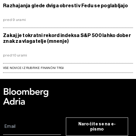
Razhajanja glede dviga obresti v Fedu se poglabljajo
pred 9 urami
Zakaj je tokratni rekord indeksa S&P 500 lahko dober
znak za vlagatelje (mnenje)
pred 10 urami
VSE NOVICE IZ RUBRIKE FINANČNI TRGI
Naročite se na e-
pismo