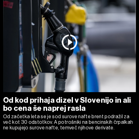
Od kod prihaja dizel v Slovenijo in ali
bo cena še naprej rasla
Od začetka leta se je sod surove nafte brent podražil za
več kot 30 odstotkov. A potrošniki na bencinskih črpalkah
ne kupujejo surove nafte, temveč njihove derivate.