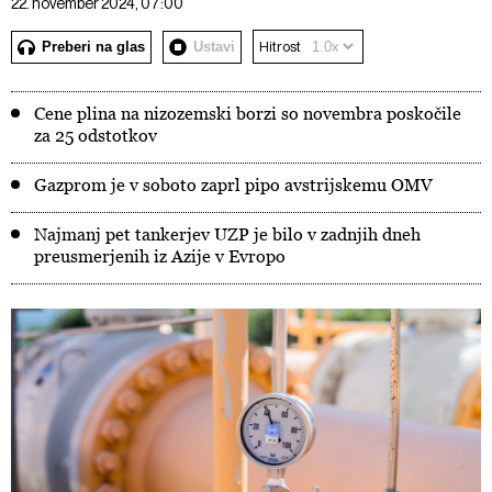
22. november 2024, 07:00
Preberi na glas
Ustavi
Hitrost
Cene plina na nizozemski borzi so novembra poskočile
za 25 odstotkov
Gazprom je v soboto zaprl pipo avstrijskemu OMV
Najmanj pet tankerjev UZP je bilo v zadnjih dneh
preusmerjenih iz Azije v Evropo