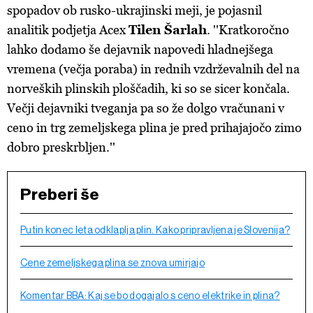
spopadov ob rusko-ukrajinski meji, je pojasnil
analitik podjetja Acex
Tilen Šarlah
. ''Kratkoročno
lahko dodamo še dejavnik napovedi hladnejšega
vremena (večja poraba) in rednih vzdrževalnih del na
norveških plinskih ploščadih, ki so se sicer končala.
Večji dejavniki tveganja pa so že dolgo vračunani v
ceno in trg zemeljskega plina je pred prihajajočo zimo
dobro preskrbljen.''
Preberi še
Putin konec leta odklaplja plin. Kako pripravljena je Slovenija?
Cene zemeljskega plina se znova umirjajo
Komentar BBA: Kaj se bo dogajalo s ceno elektrike in plina?