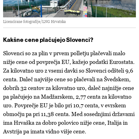
Licencirane fotografije/LNG Hrvatska
Kakšne cene plačujejo Slovenci?
Slovenci so za plin v prvem polletju plačevali malo
nižje cene od povprečja EU, kažejo podatki Eurostata.
Za kilovatno uro z vsemi davki so Slovenci odšteli 9,6
centa. Daleč najvišje cene so plačevali na Švedskem,
dobrih 32 centov za kilovatno uro, daleč najnižje cene
pa plačujejo na Madžarskem, 2,77 centa za kilovatno
uro. Povprečje EU je bilo pri 10,7 centa, v evrskem
območju pa pri 11,38 centa. Med sosednjimi državami
ima Hrvaška za dobro polovico nižje cene, Italija in
Avstrija pa imata vidno višje cene.