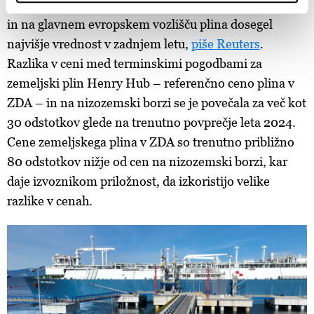
tednih povečal, saj je razmik cen med cenami v ZDA
Skupni upravljavci obdelave so HD-WIN ARENA SPORT
in na glavnem evropskem vozlišču plina dosegel
d.o.o. in
Partnerji
. Več o podatkih, ki jih obdelujemo, in o
vaših pravicah glede teh podatkov najdete v naši
Politiki
najvišje vrednost v zadnjem letu,
piše Reuters
.
zasebnosti
, o piškotkih in drugih podobnih tehnologijah
Razlika v ceni med terminskimi pogodbami za
pa v
Politiki piškotkov
.
zemeljski plin Henry Hub – referenčno ceno plina v
Piškotke lahko kadar koli ponovno prilagodite tako, da
ZDA – in na nizozemski borzi se je povečala za več kot
kliknete možnost »Prikaži podrobnosti«. Privolitev lahko
30 odstotkov glede na trenutno povprečje leta 2024.
kadar koli prekličete brez kakršnih koli posledic.
Cene zemeljskega plina v ZDA so trenutno približno
80 odstotkov nižje od cen na nizozemski borzi, kar
daje izvoznikom priložnost, da izkoristijo velike
razlike v cenah.