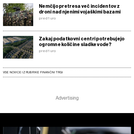
Nemčijo pretresa več incidentov z
droni nad njenimi vojaškimi bazami
pred 1 uro
Zakaj podatkovni centri potrebujejo
ogromne količine sladke vode?
pred 1 uro
VSE NOVICE IZ RUBRIKE FINANČNI TRGI