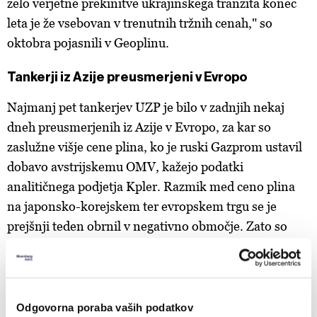
zelo verjetne prekinitve ukrajinskega tranzita konec
leta je že vsebovan v trenutnih tržnih cenah," so
oktobra pojasnili v Geoplinu.
Tankerji iz Azije preusmerjeni v Evropo
Najmanj pet tankerjev UZP je bilo v zadnjih nekaj
dneh preusmerjenih iz Azije v Evropo, za kar so
zaslužne višje cene plina, ko je ruski Gazprom ustavil
dobavo avstrijskemu OMV, kažejo podatki
analitičnega podjetja Kpler. Razmik med ceno plina
na japonsko-korejskem ter evropskem trgu se je
prejšnji teden obrnil v negativno območje. Zato so
trgovci preusmerili tankerje iz Azije v Evropo," je
za
Reuters povedala
Laura Page
s Kplerja.
Zaradi razlik med ceno plina na
Odgovorna poraba vaših podatkov