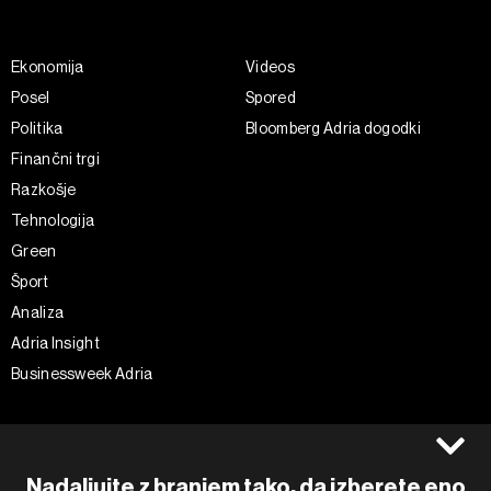
Ekonomija
Videos
Posel
Spored
Politika
Bloomberg Adria dogodki
Finančni trgi
Razkošje
Tehnologija
Green
Šport
Analiza
Adria Insight
Businessweek Adria
Spremljajte nas
Splošni pogoji
Politika zasebnosti
Facebook
Nadaljujte z branjem tako, da izberete eno