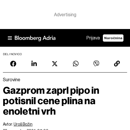
Prijava
Naročnina
DELI NOVICO
Surovine
Gazprom zaprl pipo in
potisnil cene plina na
enoletni vrh
Avtor:
Uroš Božin