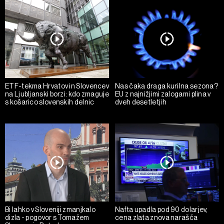
ETF-tekma Hrvatov in Slovencev
Nas čaka draga kurilna sezona?
na Ljubljanski borzi: kdo zmaguje
EU z najnižjimi zalogami plina v
s košarico slovenskih delnic
dveh desetletjih
Bi lahko v Sloveniji zmanjkalo
Nafta upadla pod 90 dolarjev,
dizla - pogovor s Tomažem
cena zlata znova narašča