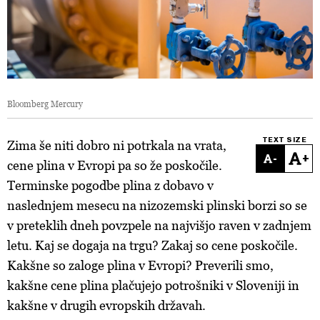
Bloomberg Mercury
TEXT SIZE
Zima še niti dobro ni potrkala na vrata,
-
+
cene plina v Evropi pa so že poskočile.
Terminske pogodbe plina z dobavo v
naslednjem mesecu na nizozemski plinski borzi so se
v preteklih dneh povzpele na najvišjo raven v zadnjem
letu. Kaj se dogaja na trgu? Zakaj so cene poskočile.
Kakšne so zaloge plina v Evropi? Preverili smo,
kakšne cene plina plačujejo potrošniki v Sloveniji in
kakšne v drugih evropskih državah.