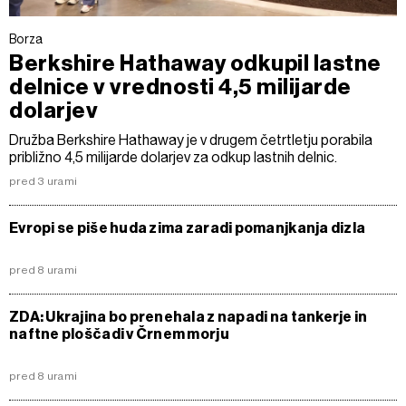
Borza
Berkshire Hathaway odkupil lastne
delnice v vrednosti 4,5 milijarde
dolarjev
Družba Berkshire Hathaway je v drugem četrtletju porabila
približno 4,5 milijarde dolarjev za odkup lastnih delnic.
pred 3 urami
Evropi se piše huda zima zaradi pomanjkanja dizla
pred 8 urami
ZDA: Ukrajina bo prenehala z napadi na tankerje in
naftne ploščadi v Črnem morju
pred 8 urami