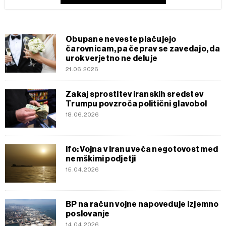
Obupane neveste plačujejo
čarovnicam, pa čeprav se zavedajo, da
urok verjetno ne deluje
21.06.2026
Zakaj sprostitev iranskih sredstev
Trumpu povzroča politični glavobol
18.06.2026
Ifo: Vojna v Iranu veča negotovost med
nemškimi podjetji
15.04.2026
BP na račun vojne napoveduje izjemno
poslovanje
14.04.2026