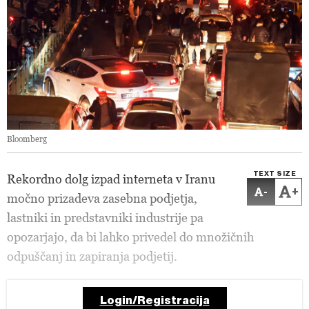
Bloomberg
TEXT SIZE
Rekordno dolg izpad interneta v Iranu
-
+
močno prizadeva zasebna podjetja,
lastniki in predstavniki industrije pa
opozarjajo, da bi lahko privedel do množičnih
odpuščanj in zapiranja podjetij.
Login/Registracija