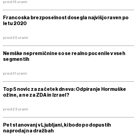
pred 16 urami
Francoska brezposelnost dosegla najvišjo raven po
letu 2020
pred 20 urami
Nemške nepremičnine so se realno pocenile v vseh
segmentih
pred 21 urami
Top 5 novic za začetek dneva: Odpiranje Hormuške
ožine, a ne za ZDA in Izrael?
pred 23 urami
Pet stanovanj v Ljubljani, ki bodo po dopustih
naprodaj na dražbah