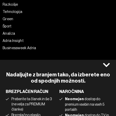
Razkošje
Tehnologija
Green
Šport
Analiza
Adria Insight
Businessweek Adria
Spremljajte nas
Splošni pogoji
Politika zasebnosti
Facebook
Nadaljujte z branjem tako, da izberete eno
Piškotki
Instagram
od spodnjih možnosti.
Impresum
Twitter
BREZPLAČEN RAČUN
NAROČNINA
Marketing
Linkedin
Preberite ta članek in še 3
Neomejen
dostop do
Uporaba umetne inteligence
Tiktok
(ne velja za PREMIUM
premium vsebin na vseh 5
članke)
portalih
Brezplačno glasilo
Neomejen
dostop do TV in