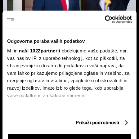
Odgovorna poraba vaših podatkov
Top 5 novic za začetek dneva:
Mi in
naši 1022partnerji
obdelujemo vaše podatke, npr.
Odpiranje Hormuške ožine, a ne za
vaš naslov IP, z uporabo tehnologij, kot so piškotki, za
ZDA in Izrael?
shranjevanje in dostop do podatkov o vaši napravi, da
To so prve novice dneva.
vam lahko prikazujemo prilagojene oglase in vsebino, za
merjenje oglasov in vsebine, vpoglede o obiskovalcih in
razvoj izdelkov. Imate izbiro glede tega, kdo uporablja
vaše podatke in za kakšne namene.
Če dovolite, želimo tudi:
Zbirati informacije o vaši geografski lokaciji, ki so
Prikaži podrobnosti
lahko točni do nekaj metrov
Identificirati napravo z aktivnim preverjanjem
Borza na rekordu, ekonomija na
Top 5 novic za začetek dneva: