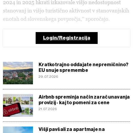
2024 in 2025 hkrati izkazovale višjo nedostopnost
stanovanj in višjo turistično aktivnost v stanovanjskih
enotah od slovenskega povprečja,'' sporočajo.
Login/Registracija
Kratkotrajno oddajate nepremičnino?
EU snuje spremembe
29.07.2026
Airbnb spreminja način zaračunavanja
provizij - kaj to pomeni za cene
21.07.2026
Višji pavšali za apartmaje na