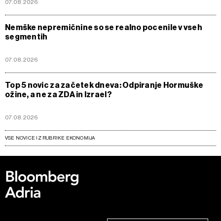
07.08.2026
Nemške nepremičnine so se realno pocenile v vseh
segmentih
07.08.2026
Top 5 novic za začetek dneva: Odpiranje Hormuške
ožine, a ne za ZDA in Izrael?
07.08.2026
VSE NOVICE IZ RUBRIKE EKONOMIJA