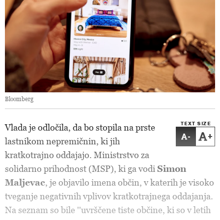
Bloomberg
TEXT SIZE
Vlada je odločila, da bo stopila na prste
-
+
lastnikom nepremičnin, ki jih
kratkotrajno oddajajo. Ministrstvo za
solidarno prihodnost (MSP), ki ga vodi
Simon
Maljevac
, je objavilo imena občin, v katerih je visoko
tveganje negativnih vplivov kratkotrajnega oddajanja.
Na seznam so bile ''uvrščene tiste občine, ki so v letih