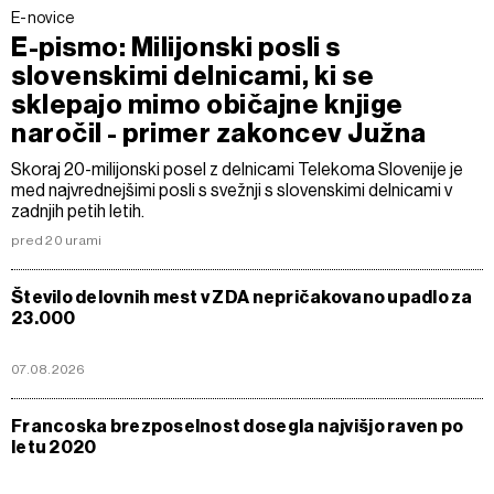
E-novice
E-pismo: Milijonski posli s
slovenskimi delnicami, ki se
sklepajo mimo običajne knjige
naročil - primer zakoncev Južna
Skoraj 20-milijonski posel z delnicami Telekoma Slovenije je
med najvrednejšimi posli s svežnji s slovenskimi delnicami v
zadnjih petih letih.
pred 20 urami
Število delovnih mest v ZDA nepričakovano upadlo za
23.000
07.08.2026
Francoska brezposelnost dosegla najvišjo raven po
letu 2020