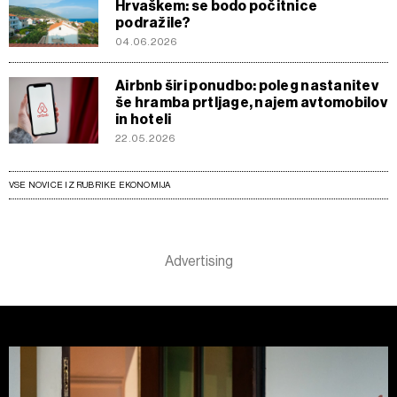
Hrvaškem: se bodo počitnice
podražile?
04.06.2026
Airbnb širi ponudbo: poleg nastanitev
še hramba prtljage, najem avtomobilov
in hoteli
22.05.2026
VSE NOVICE IZ RUBRIKE EKONOMIJA