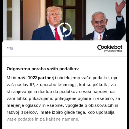
Odgovorna poraba vaših podatkov
Mi in
naši 1022partnerji
obdelujemo vaše podatke, npr.
Top 5 novic za začetek dneva:
vaš naslov IP, z uporabo tehnologij, kot so piškotki, za
Odpiranje Hormuške ožine, a ne za
shranjevanje in dostop do podatkov o vaši napravi, da
ZDA in Izrael?
vam lahko prikazujemo prilagojene oglase in vsebino, za
merjenje oglasov in vsebine, vpoglede o obiskovalcih in
To so prve novice dneva.
razvoj izdelkov. Imate izbiro glede tega, kdo uporablja
vaše podatke in za kakšne namene.