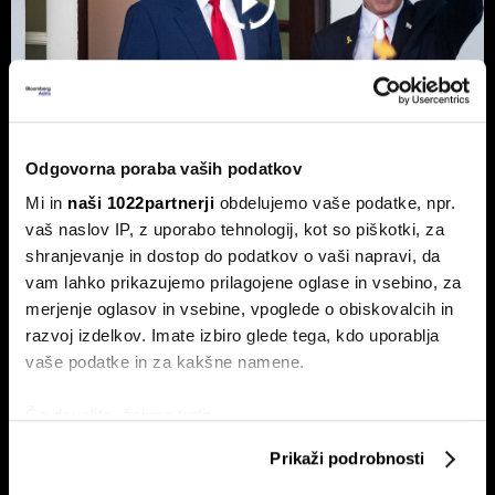
Odgovorna poraba vaših podatkov
Top 5 novic za začetek dneva:
Mi in
naši 1022partnerji
obdelujemo vaše podatke, npr.
vaš naslov IP, z uporabo tehnologij, kot so piškotki, za
Odpiranje Hormuške ožine, a ne za
shranjevanje in dostop do podatkov o vaši napravi, da
ZDA in Izrael?
vam lahko prikazujemo prilagojene oglase in vsebino, za
To so prve novice dneva.
merjenje oglasov in vsebine, vpoglede o obiskovalcih in
razvoj izdelkov. Imate izbiro glede tega, kdo uporablja
vaše podatke in za kakšne namene.
Če dovolite, želimo tudi:
Zbirati informacije o vaši geografski lokaciji, ki so
Prikaži podrobnosti
lahko točni do nekaj metrov