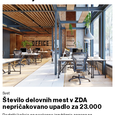
Svet
Število delovnih mest v ZDA
nepričakovano upadlo za 23.000