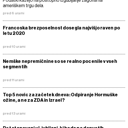
Podatki kažejo na postopno izgubljanje zagona na
ameriškem trgu dela.
pred 6 urami
Francoska brezposelnost dosegla najvišjo raven po
letu 2020
pred 10 urami
Nemške nepremičnine so se realno pocenile v vseh
segmentih
pred 11 urami
Top 5 novic za začetek dneva: Odpiranje Hormuške
ožine, a ne za ZDA in Izrael?
pred 13 urami