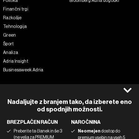
Politika
Bloomberg Adria dogodki
Finančni trgi
Razkošje
Tehnologija
Green
Šport
Analiza
Adria Insight
Businessweek Adria
Spremljajte nas
Splošni pogoji
Politika zasebnosti
Facebook
Nadaljujte z branjem tako, da izberete eno
Piškotki
Instagram
od spodnjih možnosti.
Impresum
Twitter
BREZPLAČEN RAČUN
NAROČNINA
Marketing
Linkedin
Preberite ta članek in še 3
Neomejen
dostop do
Uporaba umetne inteligence
Tiktok
(ne velja za PREMIUM
premium vsebin na vseh 5