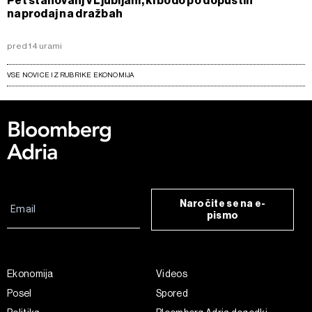
Pet stanovanj v Ljubljani, ki bodo po dopustih
naprodaj na dražbah
pred 14 urami
VSE NOVICE IZ RUBRIKE EKONOMIJA
Naročite se na e-
pismo
Ekonomija
Videos
Posel
Spored