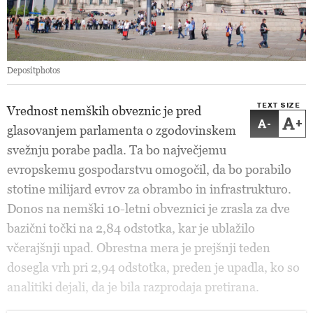
Depositphotos
TEXT SIZE
Vrednost nemških obveznic je pred
-
+
glasovanjem parlamenta o zgodovinskem
svežnju porabe padla. Ta bo največjemu
evropskemu gospodarstvu omogočil, da bo porabilo
stotine milijard evrov za obrambo in infrastrukturo.
Donos na nemški 10-letni obveznici je zrasla za dve
bazični točki na 2,84 odstotka, kar je ublažilo
včerajšnji upad. Obrestna mera je prejšnji teden
dosegla vrh pri 2,94 odstotka, preden je upadla, ko so
analitiki dejali, da je bila razprodaja pretirana.