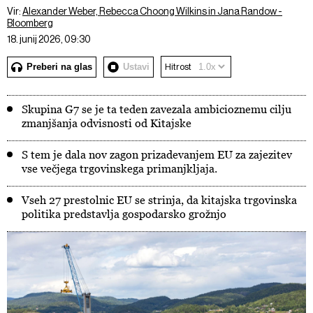
Vir:
Alexander Weber, Rebecca Choong Wilkins in Jana Randow -
Bloomberg
18. junij 2026, 09:30
Preberi na glas
Ustavi
Hitrost
Skupina G7 se je ta teden zavezala ambicioznemu cilju
zmanjšanja odvisnosti od Kitajske
S tem je dala nov zagon prizadevanjem EU za zajezitev
vse večjega trgovinskega primanjkljaja.
Vseh 27 prestolnic EU se strinja, da kitajska trgovinska
politika predstavlja gospodarsko grožnjo