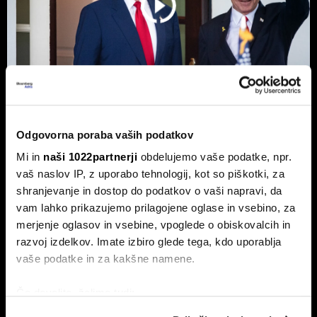
Top 5 novic za začetek dneva:
Odgovorna poraba vaših podatkov
Odpiranje Hormuške ožine, a ne za
Mi in
naši 1022partnerji
obdelujemo vaše podatke, npr.
ZDA in Izrael?
vaš naslov IP, z uporabo tehnologij, kot so piškotki, za
shranjevanje in dostop do podatkov o vaši napravi, da
To so prve novice dneva.
vam lahko prikazujemo prilagojene oglase in vsebino, za
merjenje oglasov in vsebine, vpoglede o obiskovalcih in
razvoj izdelkov. Imate izbiro glede tega, kdo uporablja
vaše podatke in za kakšne namene.
Če dovolite, želimo tudi:
Zbirati informacije o vaši geografski lokaciji, ki so