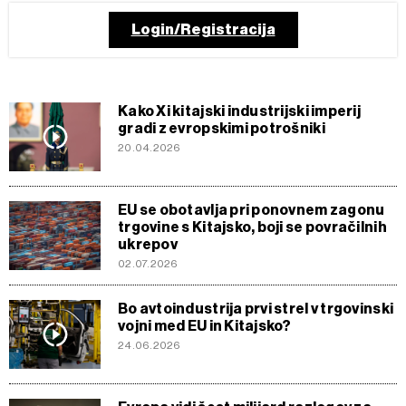
Login/Registracija
Kako Xi kitajski industrijski imperij
gradi z evropskimi potrošniki
20.04.2026
EU se obotavlja pri ponovnem zagonu
trgovine s Kitajsko, boji se povračilnih
ukrepov
02.07.2026
Bo avtoindustrija prvi strel v trgovinski
vojni med EU in Kitajsko?
24.06.2026