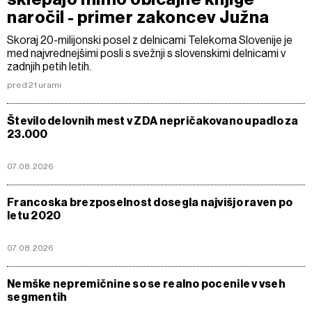
naročil - primer zakoncev Južna
Skoraj 20-milijonski posel z delnicami Telekoma Slovenije je
med najvrednejšimi posli s svežnji s slovenskimi delnicami v
zadnjih petih letih.
pred 21 urami
Število delovnih mest v ZDA nepričakovano upadlo za
23.000
07.08.2026
Francoska brezposelnost dosegla najvišjo raven po
letu 2020
07.08.2026
Nemške nepremičnine so se realno pocenile v vseh
segmentih