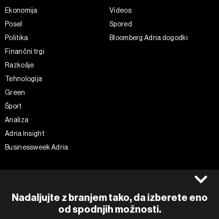
Ekonomija
Videos
Posel
Spored
Politika
Bloomberg Adria dogodki
Finančni trgi
Razkošje
Tehnologija
Green
Šport
Analiza
Adria Insight
Businessweek Adria
Spremljajte nas
Splošni pogoji
Politika zasebnosti
Facebook
Nadaljujte z branjem tako, da izberete eno
Piškotki
Instagram
od spodnjih možnosti.
Impresum
Twitter