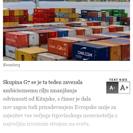
Bloomberg
TEXT SIZE
Skupina G7 se je ta teden zavezala
-
+
ambicioznemu cilju zmanjšanja
odvisnosti od Kitajske, s čimer je dala
nov zagon tudi prizadevanjem Evropske unije za
zajezitev vse večjega trgovinskega neravnotežja z
največjim izvoznim strojem na svetu.