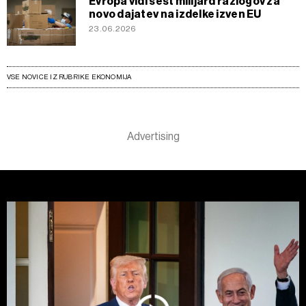
Evropa vidi šest milijard razlogov za
novo dajatev na izdelke izven EU
23.06.2026
VSE NOVICE IZ RUBRIKE EKONOMIJA