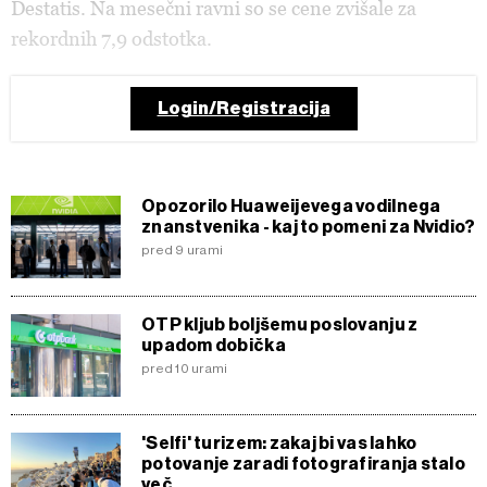
Destatis. Na mesečni ravni so se cene zvišale za
rekordnih 7,9 odstotka.
Login/Registracija
Opozorilo Huaweijevega vodilnega
znanstvenika - kaj to pomeni za Nvidio?
pred 9 urami
OTP kljub boljšemu poslovanju z
upadom dobička
pred 10 urami
'Selfi' turizem: zakaj bi vas lahko
potovanje zaradi fotografiranja stalo
več