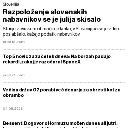
Slovenija
Razpoloženje slovenskih
nabavnikov se je julija skisalo
Stanje v evrskem območju je krhko, v Sloveniji pa se je vidno
poslabšalo, kažejo podatki nabavnikov.
pred 12 urami
Top 5 novic za začetek dneva: Na borzah padajo
rekordi, zakaj je razočaral SpaceX
pred 21 urami
Večina držav G7 porabi več denarja za obresti kot za
obrambo
04.08.2026
Bessent: Dogovor o Hormuzu možen danes ali jutri.