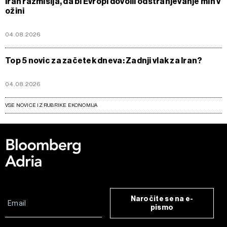
Iran razmišlja, da bi Evropi dovolil odstranjevanje min v
ožini
04.08.2026
Top 5 novic za začetek dneva: Zadnji vlak za Iran?
04.08.2026
VSE NOVICE IZ RUBRIKE EKONOMIJA
Naročite se na e-
pismo