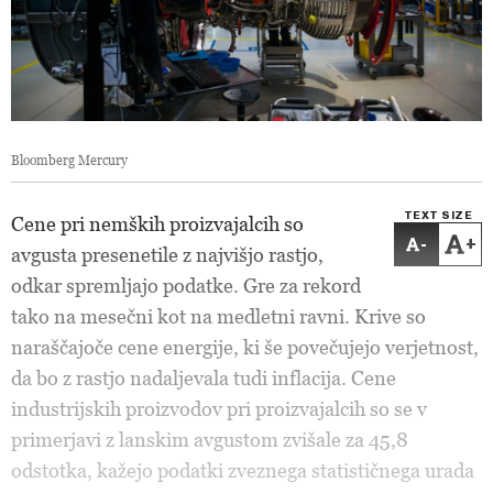
Bloomberg Mercury
TEXT SIZE
Cene pri nemških proizvajalcih so
-
+
avgusta presenetile z najvišjo rastjo,
odkar spremljajo podatke. Gre za rekord
tako na mesečni kot na medletni ravni. Krive so
naraščajoče cene energije, ki še povečujejo verjetnost,
da bo z rastjo nadaljevala tudi inflacija. Cene
industrijskih proizvodov pri proizvajalcih so se v
primerjavi z lanskim avgustom zvišale za 45,8
odstotka, kažejo podatki zveznega statističnega urada