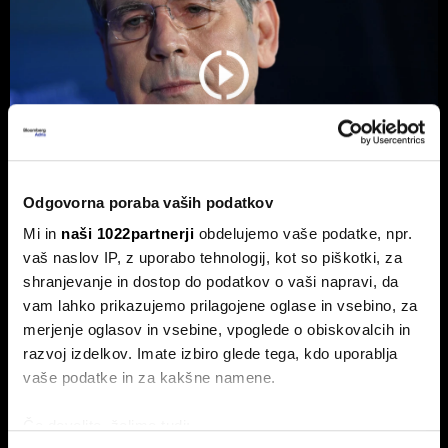
Odgovorna poraba vaših podatkov
Mi in
naši 1022partnerji
obdelujemo vaše podatke, npr.
Bessent: Dogovor o Hormuzu možen
vaš naslov IP, z uporabo tehnologij, kot so piškotki, za
danes ali jutri. Iran razmišlja, da bi
shranjevanje in dostop do podatkov o vaši napravi, da
vam lahko prikazujemo prilagojene oglase in vsebino, za
Evropi dovolil odstranjevanje min v
merjenje oglasov in vsebine, vpoglede o obiskovalcih in
ožini
razvoj izdelkov. Imate izbiro glede tega, kdo uporablja
Katar in Bessent naznanjata napredek pri kratkoročnem
vaše podatke in za kakšne namene.
dogovoru med ZDA in Iranom.
Če dovolite, želimo tudi: