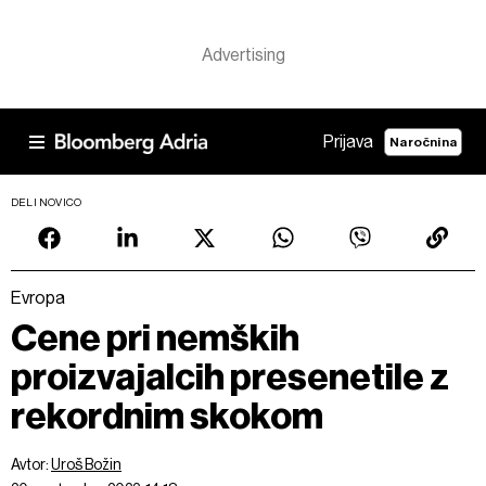
Prijava
Naročnina
DELI NOVICO
Evropa
Cene pri nemških
proizvajalcih presenetile z
rekordnim skokom
Avtor:
Uroš Božin