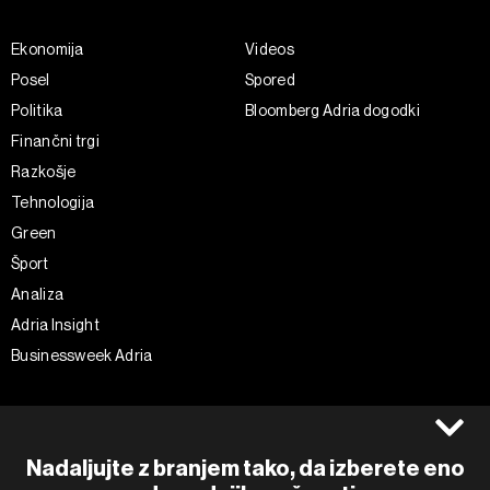
Ekonomija
Videos
Posel
Spored
Politika
Bloomberg Adria dogodki
Finančni trgi
Razkošje
Tehnologija
Green
Šport
Analiza
Adria Insight
Businessweek Adria
Spremljajte nas
Splošni pogoji
Politika zasebnosti
Facebook
Nadaljujte z branjem tako, da izberete eno
Piškotki
Instagram