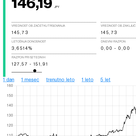
146,19
JPY
VREDNOST OB ZAČETKU TRGOVANJA
VREDNOST OB ZAKLJUČ
145,73
145,73
LETOŠNJA DONOSNOST
DNEVNI RAZPON
3,6514%
0,00 - 0,00
RAZPON PRI 52 TEDNIH
127,57 - 151,91
1 dan
1 mesec
trenutno leto
1 leto
5 let