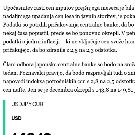
Upočasnitev rasti cen inputov prejšnjega meseca je bila
nadaljnjega upadanja cen lesa in javnih storitev, je poka
Podatki so potrdili pričakovanja centralne banke, da bo i
nekaj časa popustil, prede se bo ponovno okrepil. V pet
podatki o jedrni inflaciji – ki ne vključuje cen sveže hra
pričakujejo, da bo zdrsnila z 2,5 na 2,3 odstotka.
Člani odbora japonske centralne banke se bodo na sreča
teden. Poznavalci pravijo, da bodo razpravljali tudi o zn
napovedi indeksa potrošniških cen s 2,8 na 2,5 odstotk
cen nafte. Jen se je decembra okrepil s 143,8 na 149,81 
USDJPY:CUR
USD