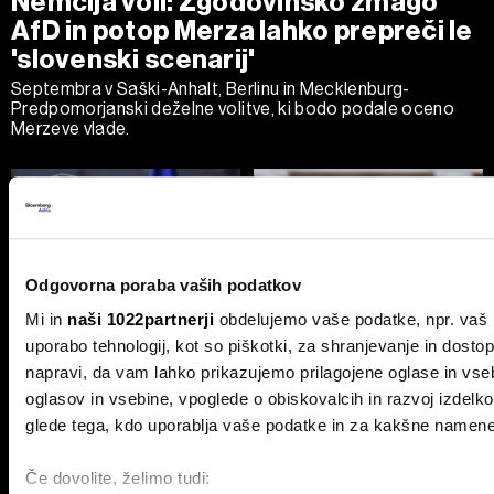
Nemčija voli: Zgodovinsko zmago
AfD in potop Merza lahko prepreči le
'slovenski scenarij'
Septembra v Saški-Anhalt, Berlinu in Mecklenburg-
Predpomorjanski deželne volitve, ki bodo podale oceno
Merzeve vlade.
Odgovorna poraba vaših podatkov
Mi in
naši 1022partnerji
obdelujemo vaše podatke, npr. vaš n
uporabo tehnologij, kot so piškotki, za shranjevanje in dosto
Ceuta maje Schengen;
Pred vmesnimi volitvami v ZDA:
napravi, da vam lahko prikazujemo prilagojene oglase in vse
avtoprevoznik Peter Pišek: Če
'Prej smo molili za dež, zdaj za
pride do motenj, lahko samo
geopolitiko'
oglasov in vsebine, vpoglede o obiskovalcih in razvoj izdelko
zapremo
glede tega, kdo uporablja vaše podatke in za kakšne namene
Če dovolite, želimo tudi: