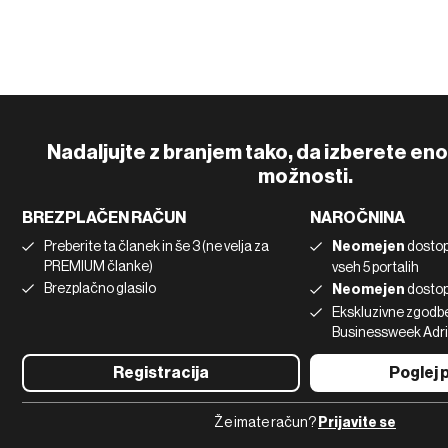
Nadaljujte z branjem tako, da izberete en
možnosti.
BREZPLAČEN RAČUN
NAROČNINA
Preberite ta članek in še 3 (ne velja za
Neomejen
dostop
PREMIUM članke)
vseh 5 portalih
Brezplačno glasilo
Neomejen
dostop
Ekskluzivne zgodbe 
Businessweek Adr
Registracija
Poglej
Že imate račun?
Prijavite se