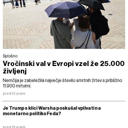
Splošno
Vročinski val v Evropi vzel že 25.000
življenj
Nemčija je zabeležila največje število smrtnih žrtev s približno
11.900 mrtvimi.
pred 15 urami
Je Trump s klici Warsha poskušal vplivati na
monetarno politiko Feda?
pred 16 urami