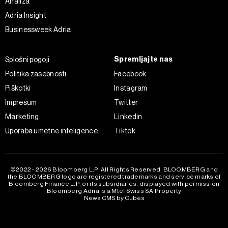
Analiza
Adria Insight
Businessweek Adria
Spremljajte nas
Splošni pogoji
Politika zasebnosti
Facebook
Piškotki
Instagram
Impresum
Twitter
Marketing
Linkedin
Uporaba umetne inteligence
Tiktok
©2022 - 2026 Bloomberg L.P. All Rights Reserved. BLOOMBERG and
the BLOOMBERG logo are registered trademarks and service marks of
Bloomberg Finance L.P. or its subsidiaries, displayed with permission
Bloomberg Adria is a Mtel Swiss SA Property
News CMS by Cubes