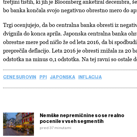
tretjini tistih, ki jih je Bloomberg anketiral decembra, 
bo banka končala svojo negativno obrestno mero do apr
Trgi ocenjujejo, da bo centralna banka obresti iz nega
dvignila do konca aprila. Japonska centralna banka ohr
obrestne mere pod ničlo že od leta 2016, da bi spodbudil
preprečila deflacijo. Leta 2016 je obresti znižala za 20 b
odstotka na minus 0,1 odstotka. Na tej ravni so ostale 
CENE SUROVIN
PPI
JAPONSKA
INFLACIJA
Nemške nepremičnine so se realno
pocenile v vseh segmentih
pred 37 minutami