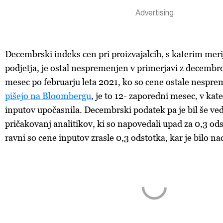
Decembrski indeks cen pri proizvajalcih, s katerim meri
podjetja, je ostal nespremenjen v primerjavi z decembr
mesec po februarju leta 2021, ko so cene ostale nespr
pišejo na Bloombergu
, je to 12- zaporedni mesec, v kat
inputov upočasnila. Decembrski podatek pa je bil še ved
pričakovanj analitikov, ki so napovedali upad za 0,3 o
ravni so cene inputov zrasle 0,3 odstotka, kar je bilo na