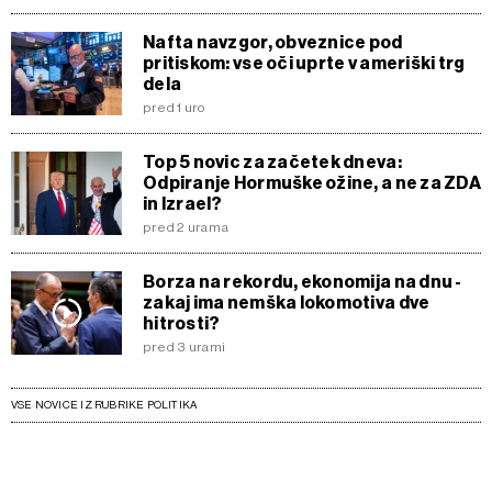
Nafta navzgor, obveznice pod
pritiskom: vse oči uprte v ameriški trg
dela
pred 1 uro
Top 5 novic za začetek dneva:
Odpiranje Hormuške ožine, a ne za ZDA
in Izrael?
pred 2 urama
Borza na rekordu, ekonomija na dnu -
zakaj ima nemška lokomotiva dve
hitrosti?
pred 3 urami
VSE NOVICE IZ RUBRIKE POLITIKA