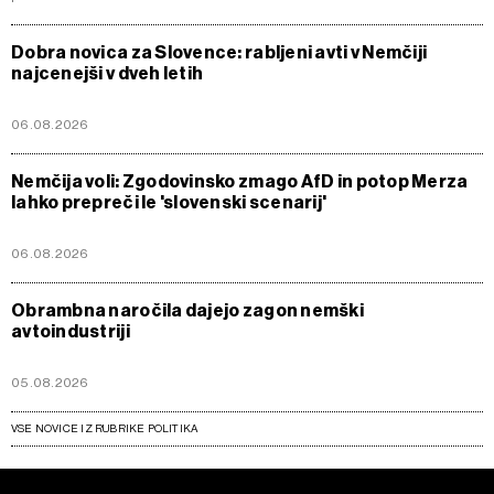
Dobra novica za Slovence: rabljeni avti v Nemčiji
najcenejši v dveh letih
06.08.2026
Nemčija voli: Zgodovinsko zmago AfD in potop Merza
lahko prepreči le 'slovenski scenarij'
06.08.2026
Obrambna naročila dajejo zagon nemški
avtoindustriji
05.08.2026
VSE NOVICE IZ RUBRIKE POLITIKA