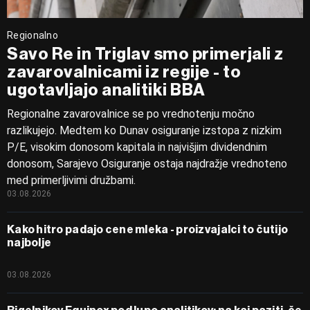
Regionalno
Savo Re in Triglav smo primerjali z
zavarovalnicami iz regije - to
ugotavljajo analitiki BBA
Regionalne zavarovalnice se po vrednotenju močno
razlikujejo. Medtem ko Dunav osiguranje izstopa z nizkim
P/E, visokim donosom kapitala in najvišjim dividendnim
donosom, Sarajevo Osiguranje ostaja najdražje vrednoteno
med primerljivimi družbami.
03.08.2026
Kako hitro padajo cene mleka - proizvajalci to čutijo
najbolje
03.08.2026