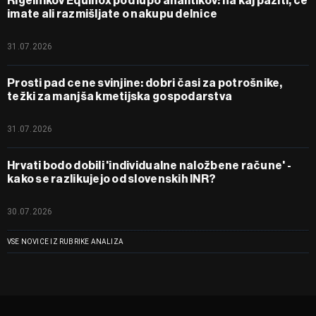
Rigelnikov Equinox pod lupo analitikov: na kaj paziti, če
imate ali razmišljate o nakupu delnice
31.07.2026
Prosti pad cene svinjine: dobri časi za potrošnike,
težki za manjša kmetijska gospodarstva
31.07.2026
Hrvati bodo dobili 'individualne naložbene račune' -
kako se razlikujejo od slovenskih INR?
30.07.2026
VSE NOVICE IZ RUBRIKE ANALIZA