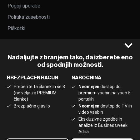
Pogoji uporabe
Politika zasebnosti
Piškotki
Prijavite se na obvestila
Nadaljujte z branjem tako, da izberete eno
Prijavite se in bodite na tekočem z najnovejšimi
od spodnjih možnosti.
analizami, izobraževanji in dogodki na platformi.
BREZPLAČEN RAČUN
NAROČNINA
Prijavite se
Preberite ta članek in še 3
Neomejen
dostop do
(ne velja za PREMIUM
premium vsebin na vseh 5
članke)
portalih
Brezplačno glasilo
Neomejen
dostop do TV in
video vsebin
Ekskluzivne zgodbe in
©2022 - 2026 Bloomberg L.P. All Rights Reserved. BLOOMBERG
analize iz Businessweek
and the BLOOMBERG logo are registered trademarks and
Adria
service marks of Bloomberg Finance L.P. or its subsidiaries,
displayed with permission