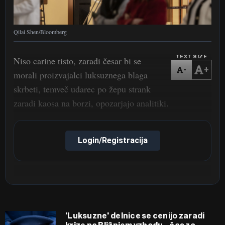
Qilai Shen/Bloomberg
TEXT SIZE
Niso carine tisto, zaradi česar bi se
-
+
morali proizvajalci luksuznega blaga
skrbeti, temveč udarec po žepu strank
zaradi kaosa na borzi, opozarjajo analitiki.
Login/Registracija
'Luksuzne' delnice se cenijo zaradi