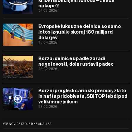
krize na Bližnjem vzhodu – čas za
nakupe?
04.03.2026
Evropske luksuzne delnice so samo
letos izgubile skoraj 180 milijard
dolarjev
16.04.2026
Borza: delnice upadle zaradi
negotovosti, dolar ustavil padec
23.02.2026
Borzni pregled: carinski premor, zlato
in nafta pridobivata, SBITOP lebdi pod
velikim mejnikom
23.02.2026
VSE NOVICE IZ RUBRIKE ANALIZA