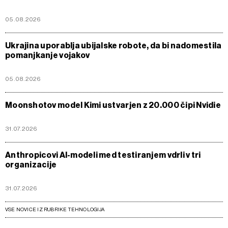
05.08.2026
Ukrajina uporablja ubijalske robote, da bi nadomestila
pomanjkanje vojakov
05.08.2026
Moonshotov model Kimi ustvarjen z 20.000 čipi Nvidie
31.07.2026
Anthropicovi AI-modeli med testiranjem vdrli v tri
organizacije
31.07.2026
VSE NOVICE IZ RUBRIKE TEHNOLOGIJA