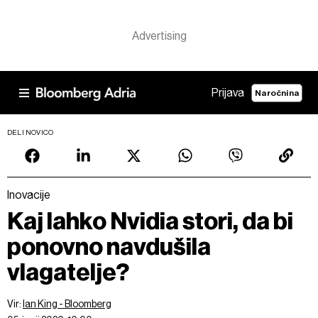
Prijava
Naročnina
DELI NOVICO
Inovacije
Kaj lahko Nvidia stori, da bi
ponovno navdušila
vlagatelje?
Vir:
Ian King - Bloomberg