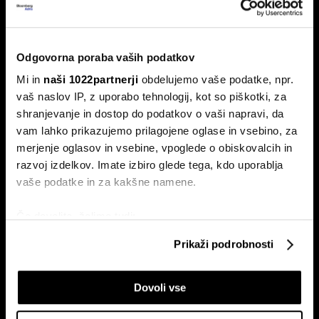
razreda Xijevih 'piflarjev', ki služijo
milijarde
Globalna tekma za prevlado na področju AI-tehnologije
Odgovorna poraba vaših podatkov
ustvarja novi rod kitajskih milijarderjev.
Mi in
naši 1022partnerji
obdelujemo vaše podatke, npr.
vaš naslov IP, z uporabo tehnologij, kot so piškotki, za
shranjevanje in dostop do podatkov o vaši napravi, da
vam lahko prikazujemo prilagojene oglase in vsebino, za
merjenje oglasov in vsebine, vpoglede o obiskovalcih in
razvoj izdelkov. Imate izbiro glede tega, kdo uporablja
vaše podatke in za kakšne namene.
Rdeči AI-cunami: Xi prihodnost
Zakaj kitajski AI-kloni, kot je Kimi
Če dovolite, želimo tudi:
Kitajske stavi na domače čipe in
K3, sesuvajo Wall Street
Zbirati informacije o vaši geografski lokaciji, ki so
robote, kdor se upira, je
Prikaži podrobnosti
izdajalec
lahko točni do nekaj metrov
Identificirati napravo z aktivnim preverjanjem
Dovoli vse
lastnosti (odčitavanje prstnih odtisov)
Poglejte si še, kako se obdelujejo vaši osebni podatki in