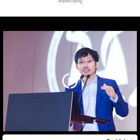
Od nepremičnin do AI: Vzpon novega