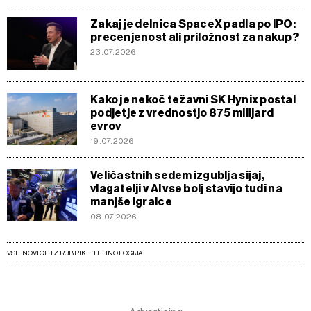
Zakaj je delnica SpaceX padla po IPO:
precenjenost ali priložnost za nakup?
23.07.2026
Kako je nekoč težavni SK Hynix postal
podjetje z vrednostjo 875 milijard
evrov
19.07.2026
Veličastnih sedem izgublja sijaj,
vlagatelji v AI vse bolj stavijo tudi na
manjše igralce
08.07.2026
VSE NOVICE IZ RUBRIKE TEHNOLOGIJA