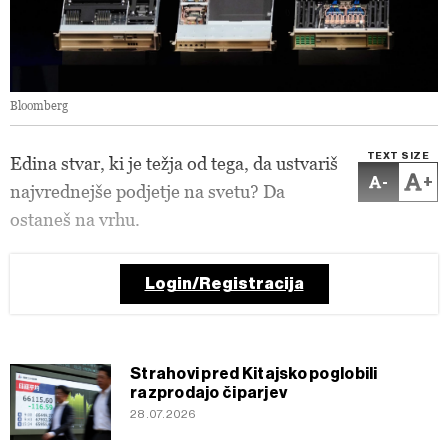
Bloomberg
TEXT SIZE
Edina stvar, ki je težja od tega, da ustvariš
-
+
najvrednejše podjetje na svetu? Da
ostaneš na vrhu.
Login/Registracija
Strahovi pred Kitajsko poglobili
razprodajo čiparjev
28.07.2026