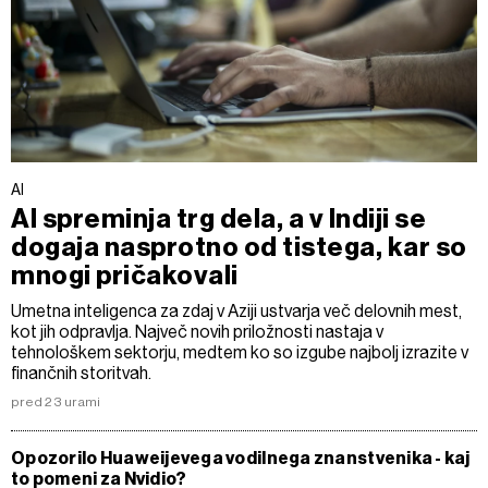
AI
AI spreminja trg dela, a v Indiji se
dogaja nasprotno od tistega, kar so
mnogi pričakovali
Umetna inteligenca za zdaj v Aziji ustvarja več delovnih mest,
kot jih odpravlja. Največ novih priložnosti nastaja v
tehnološkem sektorju, medtem ko so izgube najbolj izrazite v
finančnih storitvah.
pred 23 urami
Opozorilo Huaweijevega vodilnega znanstvenika - kaj
to pomeni za Nvidio?