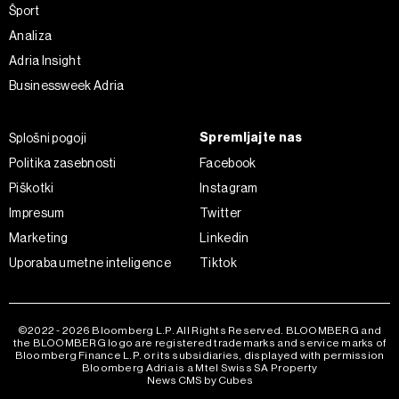
kadar koli prekličete brez kakršnih koli posledic.
Šport
Analiza
Adria Insight
Businessweek Adria
Spremljajte nas
Splošni pogoji
Politika zasebnosti
Facebook
Piškotki
Instagram
Impresum
Twitter
Marketing
Linkedin
Uporaba umetne inteligence
Tiktok
©2022 - 2026 Bloomberg L.P. All Rights Reserved. BLOOMBERG and
the BLOOMBERG logo are registered trademarks and service marks of
Bloomberg Finance L.P. or its subsidiaries, displayed with permission
Bloomberg Adria is a Mtel Swiss SA Property
News CMS by Cubes