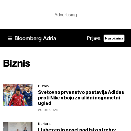
Prijava
Naročnina
Biznis
Biznis
Svetovno prvenstvo postavlja Adidas
proti Nike v boju za ulični nogometni
ugled
29.06.2026
Kariera
Ljubezen in posel pod isto streho: