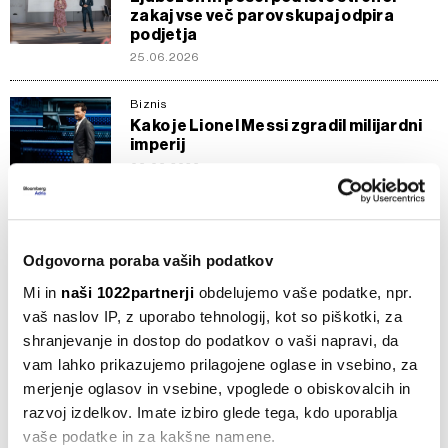
zakaj vse več parov skupaj odpira
podjetja
25.06.2026
Biznis
Kako je Lionel Messi zgradil milijardni
imperij
06.06.2026
Biznis
Ronaldo z nakupom deleža v
LiveModeTV krepi medijski imperij
Odgovorna poraba vaših podatkov
14.05.2026
Mi in
naši 1022partnerji
obdelujemo vaše podatke, npr.
vaš naslov IP, z uporabo tehnologij, kot so piškotki, za
Borza
shranjevanje in dostop do podatkov o vaši napravi, da
Kako kupiti deleže v OpenAI ali SpaceX
pred IPO? Odgovor je Forge
vam lahko prikazujemo prilagojene oglase in vsebino, za
merjenje oglasov in vsebine, vpoglede o obiskovalcih in
15.03.2026
razvoj izdelkov. Imate izbiro glede tega, kdo uporablja
vaše podatke in za kakšne namene.