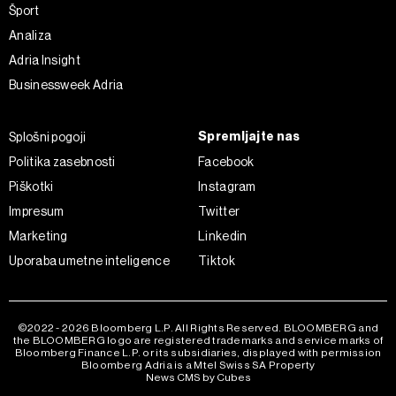
kadar koli prekličete brez kakršnih koli posledic.
Šport
Analiza
Adria Insight
Businessweek Adria
Spremljajte nas
Splošni pogoji
Politika zasebnosti
Facebook
Piškotki
Instagram
Impresum
Twitter
Marketing
Linkedin
Uporaba umetne inteligence
Tiktok
©2022 - 2026 Bloomberg L.P. All Rights Reserved. BLOOMBERG and
the BLOOMBERG logo are registered trademarks and service marks of
Bloomberg Finance L.P. or its subsidiaries, displayed with permission
Bloomberg Adria is a Mtel Swiss SA Property
News CMS by Cubes