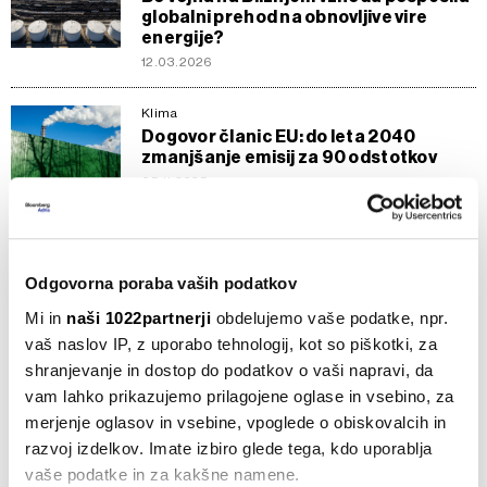
globalni prehod na obnovljive vire
energije?
12.03.2026
Klima
Dogovor članic EU: do leta 2040
zmanjšanje emisij za 90 odstotkov
05.11.2025
Bloomberg Adria TV
Zadnji vlak za zeleni prehod: kam se
usmerjajo investicije?
Odgovorna poraba vaših podatkov
15.02.2024
Mi in
naši 1022partnerji
obdelujemo vaše podatke, npr.
vaš naslov IP, z uporabo tehnologij, kot so piškotki, za
Slovenija
shranjevanje in dostop do podatkov o vaši napravi, da
Podjetja: Zeleni prehod ovirajo dolgi
postopki in pomanjkanje denarja
vam lahko prikazujemo prilagojene oglase in vsebino, za
merjenje oglasov in vsebine, vpoglede o obiskovalcih in
22.09.2023
razvoj izdelkov. Imate izbiro glede tega, kdo uporablja
vaše podatke in za kakšne namene.