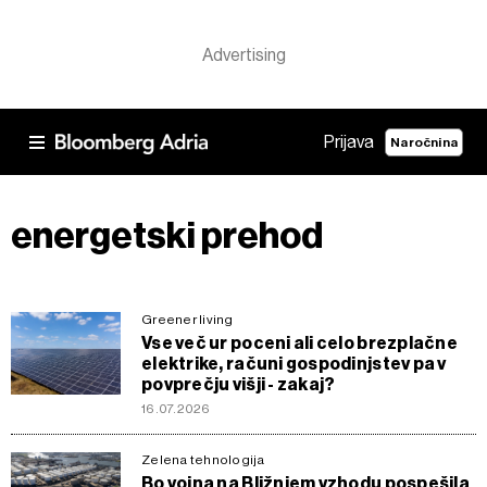
Prijava
Naročnina
energetski prehod
Greener living
Vse več ur poceni ali celo brezplačne
elektrike, računi gospodinjstev pa v
povprečju višji - zakaj?
16.07.2026
Zelena tehnologija
Bo vojna na Bližnjem vzhodu pospešila