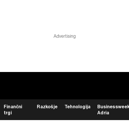
Finančni
Razkošje
Tehnologija
Businesswee
trgi
Adria