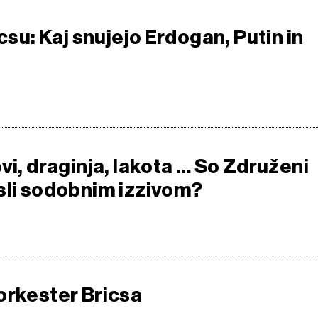
icsu: Kaj snujejo Erdogan, Putin in
vi, draginja, lakota … So Združeni
sli sodobnim izzivom?
orkester Bricsa