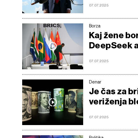
07.07.2025
Borza
Kaj žene bo
DeepSeek al
07.07.2025
Denar
Je čas za br
veriženja b
07.07.2025
Politika