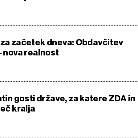
 za začetek dneva: Obdavčitev
‒ nova realnost
utin gosti države, za katere ZDA in
več kralja