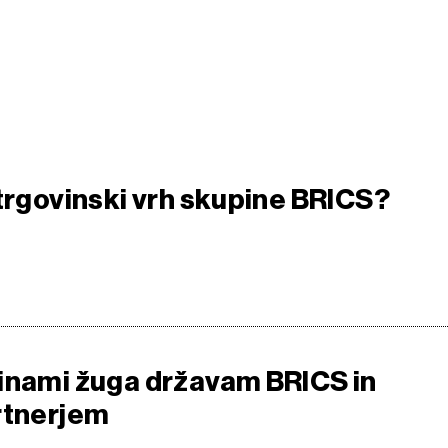
 trgovinski vrh skupine BRICS?
inami žuga državam BRICS in
rtnerjem