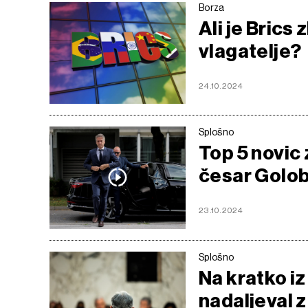
Borza
Ali je Brics
vlagatelje?
24.10.2024
Splošno
Top 5 novic 
česar Golob
23.10.2024
Splošno
Na kratko iz
nadaljeval 