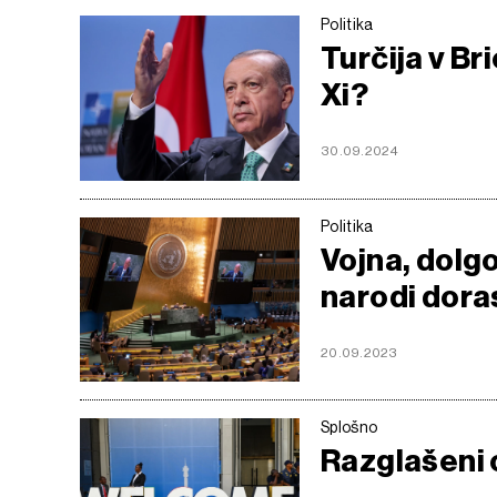
Politika
Turčija v Br
Xi?
30.09.2024
Politika
Vojna, dolgo
narodi dora
20.09.2023
Splošno
Razglašeni 