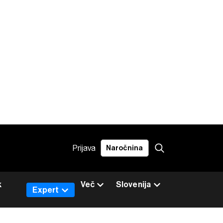
Prijava
Naročnina
k
Več
Slovenija
Expert