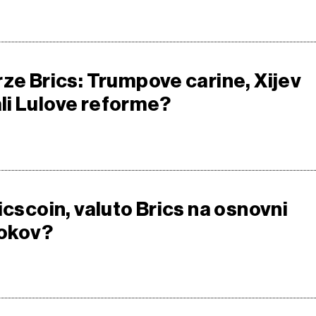
rze Brics: Trumpove carine, Xijev
i Lulove reforme?
icscoin, valuto Brics na osnovni
lokov?