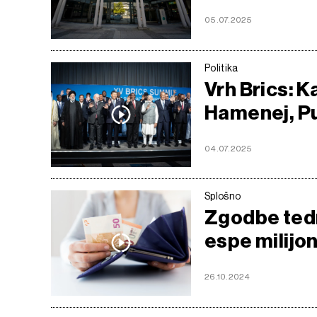
05.07.2025
Politika
Vrh Brics: K
Hamenej, Put
04.07.2025
Splošno
Zgodbe tedna
espe milijon
26.10.2024