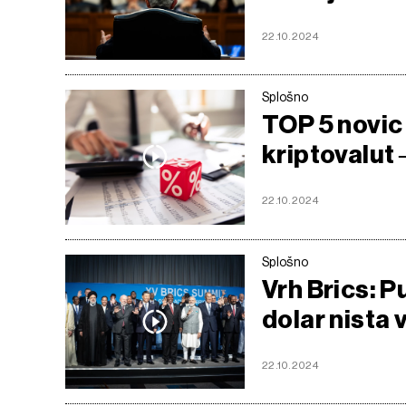
22.10.2024
Splošno
TOP 5 novic
kriptovalut 
22.10.2024
Splošno
Vrh Brics: P
dolar nista 
22.10.2024