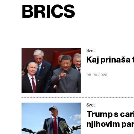
BRICS
Svet
Kaj prinaša
08.09.2025
Svet
Trump s car
njihovim pa