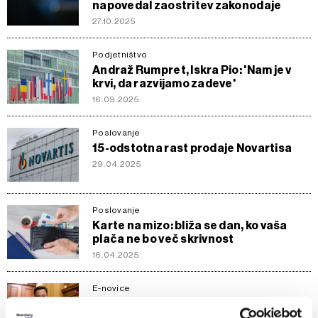
napovedal zaostritev zakonodaje
27.10.2025
Podjetništvo
Andraž Rumpret, Iskra Pio: 'Nam je v
krvi, da razvijamo zadeve'
16.09.2025
Poslovanje
15-odstotna rast prodaje Novartisa
29.04.2025
Poslovanje
Karte na mizo: bliža se dan, ko vaša
plača ne bo več skrivnost
16.04.2025
E-novice
TOP 5 novic za začetek dneva: Musk
kot slon v trgovini s porcelanom