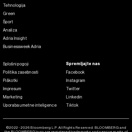
Tehnologija
Green
Šport
Analiza
Adria Insight
Businessweek Adria
Spremljajte nas
Splošni pogoji
Politika zasebnosti
Facebook
Piškotki
Instagram
Impresum
Twitter
Marketing
Linkedin
Uporaba umetne inteligence
Tiktok
©2022 - 2026 Bloomberg L.P. All Rights Reserved. BLOOMBERG and
the BLOOMBERG logo are registered trademarks and service marks of