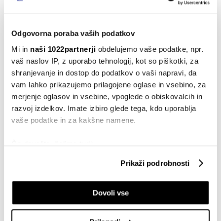
07.02.2025
Odgovorna poraba vaših podatkov
Poslovanje
Novartis: V 2024 skoraj 50-odstotno
Mi in
naši 1022partnerji
obdelujemo vaše podatke, npr.
povečanje dobička
vaš naslov IP, z uporabo tehnologij, kot so piškotki, za
31.01.2025
shranjevanje in dostop do podatkov o vaši napravi, da
vam lahko prikazujemo prilagojene oglase in vsebino, za
Borza
merjenje oglasov in vsebine, vpoglede o obiskovalcih in
Novartis presegel pričakovanja in
izboljšal napoved poslovanja
razvoj izdelkov. Imate izbiro glede tega, kdo uporablja
23.04.2024
vaše podatke in za kakšne namene.
Borza
Če dovolite, želimo tudi:
Sandoz ob ločitvi od Novartisa začel
Zbirati informacije o vaši geografski lokaciji, ki so
kotirati na borzi
Prikaži podrobnosti
lahko točni do nekaj metrov
04.10.2023
Identificirati napravo z aktivnim preverjanjem
Dovoli vse
lastnosti (odčitavanje prstnih odtisov)
Naložbe
Novartis z novo investicijo v Slovenij
Poglejte si še, kako se obdelujejo vaši osebni podatki in
stavi na potencial rasti bioloških
nastavite svoje preference v
razdelku o podrobnostih
.