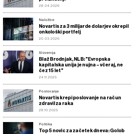
28.04.2026
Naložbe
Novartis za 3 milijarde dolarjev okrepil
onkološki portfelj
20.03.2026
Slovenija
Blaž Brodnjak, NLB: "Evropska
kapitalska unija je nujna – včeraj, ne
čez 15 let"
24.11.2025
Poslovanje
Novartis krepi poslovanje na račun
zdravil za raka
28.10.2025
Politika
Top 5 novic za začetek dneva: Golob