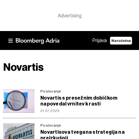
Prijava
Naročnina
Novartis
Poslovanje
Novartis s presežnim dobičkom
napovedal vrnitev k rasti
21.07.2026
Poslovanje
Novartisova tvegana strategija na
preizkušnji